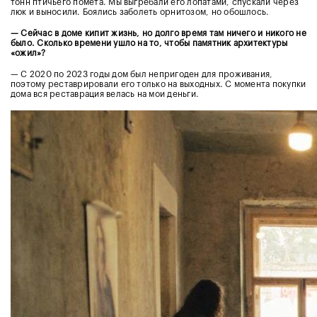
тонн птичьего помёта. Мы выгребали его лопатами, спускали через
люк и выносили. Боялись заболеть орнитозом, но обошлось.
— Сейчас в доме кипит жизнь, но долго время там ничего и никого не
было. Сколько времени ушло на то, чтобы памятник архитектуры
«ожил»?
— С 2020 по 2023 годы дом был непригоден для проживания,
поэтому реставрировали его только на выходных. С момента покупки
дома вся реставрация велась на мои деньги.