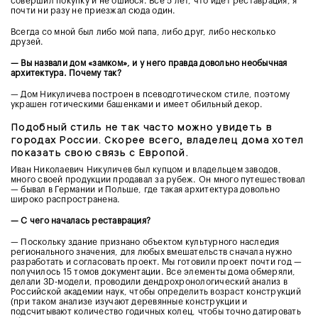
совершил покупку и не ошибся. Все 5 лет, что идёт реставрация, я
почти ни разу не приезжал сюда один.
Всегда со мной был либо мой папа, либо друг, либо несколько
друзей.
— Вы назвали дом «замком», и у него правда довольно необычная
архитектура. Почему так?
— Дом Никуличева построен в псеводготическом стиле, поэтому
украшен готическими башенками и имеет обильный декор.
Подобный стиль не так часто можно увидеть в
городах России. Скорее всего, владелец дома хотел
показать свою связь с Европой.
Иван Николаевич Никуличев был купцом и владельцем заводов,
много своей продукции продавал за рубеж. Он много путешествовал
— бывал в Германии и Польше, где такая архитектура довольно
широко распространена.
— С чего началась реставрация?
— Поскольку здание признано объектом культурного наследия
регионального значения, для любых вмешательств сначала нужно
разработать и согласовать проект. Мы готовили проект почти год —
получилось 15 томов документации. Все элементы дома обмеряли,
делали 3D-модели, проводили дендрохронологический анализ в
Российской академии наук, чтобы определить возраст конструкций
(при таком анализе изучают деревянные конструкции и
подсчитывают количество годичных колец, чтобы точно датировать