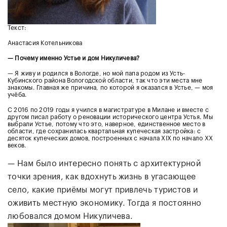
Текст:
Анастасия Котельникова
— Почему именно Устье и дом Никуличева?
— Я живу и родился в Вологде, но мой папа родом из Усть-
Кубинского района Вологодской области, так что эти места мне
знакомы. Главная же причина, по которой я оказался в Устье, — моя
учёба.
С 2016 по 2019 годы я учился в магистратуре в Милане и вместе с
другом писал работу о реновации исторического центра Устья. Мы
выбрали Устье, потому что это, наверное, единственное место в
области, где сохранилась квартальная купеческая застройка: с
десяток купеческих домов, построенных с начала XIX по начало XX
веков.
— Нам было интересно понять с архитектурной
точки зрения, как вдохнуть жизнь в угасающее
село, какие приёмы могут привлечь туристов и
оживить местную экономику. Тогда я постоянно
любовался домом Никуличева.