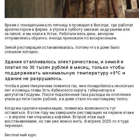
Время с понедельника по пятницу я проводил в Вологде, где работал
архитектором в фирме, а утром в субботу заезжал за друзьями или
за папой, и мы ехали в Устье. Работали весь день, вечером
отправлялись обратно, иногда приезжали по воскресеньям.
Зимой реставрация останавливалась, потому что в доме было
слишком холодно.
Здание отапливалось электричеством, и зимой я
платил по 30 тысяч рублей в месяц, только чтобы
поддерживать минимальную температуру +5°C и
здание не разрушалось.
Чтобы в доме Никуличева появился газ, мне понадобилось несколько
лет и помощь главы Усть-Кубинского округа, губернатора и
депутатов Госдумы. После подключения газа расходы на отопление
упали до пяти тысяч рублей, и в доме стало по-настоящему тепло.
Когда мы сделали канализацию, появилась возможность тут
оставаться. В этом году мы завершили реставрацию на первом этаже
— в апреле там открылась кофейня. Второй этаж ещё
восстанавливаем, но там уже можно жить. В апреле 2025-го я туда
переехал.
Бесплатный курс