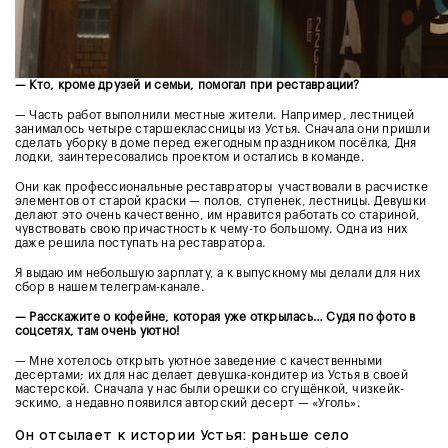
— Кто, кроме друзей и семьи, помогал при реставрации?
— Часть работ выполнили местные жители. Например, лестницей
занималось четыре старшеклассницы из Устья. Сначала они пришли
сделать уборку в доме перед ежегодным праздником посёлка, Дня
лодки, заинтересовались проектом и остались в команде.
Они как профессиональные реставраторы участвовали в расчистке
элементов от старой краски — полов, ступенек, лестницы. Девушки
делают это очень качественно, им нравится работать со стариной,
чувствовать свою причастность к чему-то большому. Одна из них
даже решила поступать на реставратора.
Я выдаю им небольшую зарплату, а к выпускному мы делали для них
сбор в нашем телеграм-канале.
— Расскажите о кофейне, которая уже открылась… Судя по фото в
соцсетях, там очень уютно!
— Мне хотелось открыть уютное заведение с качественными
десертами; их для нас делает девушка-кондитер из Устья в своей
мастерской. Сначала у нас были орешки со сгущёнкой, чизкейк-
эскимо, а недавно появился авторский десерт — «Уголь».
Он отсылает к истории Устья: раньше село