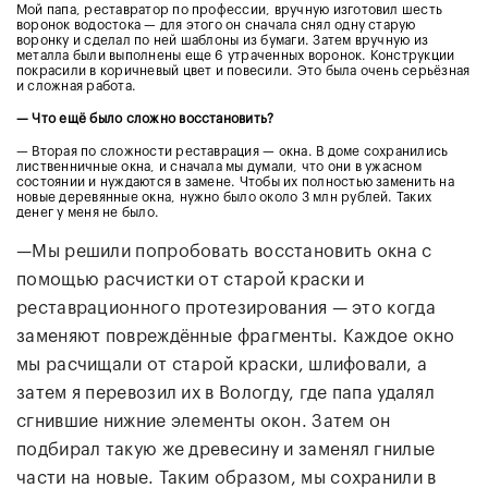
Мой папа, реставратор по профессии, вручную изготовил шесть
воронок водостока — для этого он сначала снял одну старую
воронку и сделал по ней шаблоны из бумаги. Затем вручную из
металла были выполнены еще 6 утраченных воронок. Конструкции
покрасили в коричневый цвет и повесили. Это была очень серьёзная
и сложная работа.
— Что ещё было сложно восстановить?
— Вторая по сложности реставрация — окна. В доме сохранились
лиственничные окна, и сначала мы думали, что они в ужасном
состоянии и нуждаются в замене. Чтобы их полностью заменить на
новые деревянные окна, нужно было около 3 млн рублей. Таких
денег у меня не было.
—Мы решили попробовать восстановить окна с
помощью расчистки от старой краски и
реставрационного протезирования — это когда
заменяют повреждённые фрагменты. Каждое окно
мы расчищали от старой краски, шлифовали, а
затем я перевозил их в Вологду, где папа удалял
сгнившие нижние элементы окон. Затем он
подбирал такую же древесину и заменял гнилые
части на новые. Таким образом, мы сохранили в