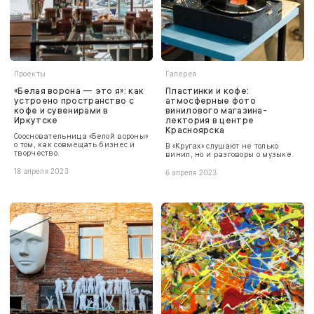
Проекты
Галерея
«Белая ворона — это я»: как
Пластинки и кофе:
устроено пространство с
атмосферные фото
кофе и сувенирами в
винилового магазина-
Иркутске
лектория в центре
Красноярска
Соосновательница «Белой вороны»
о том, как совмещать бизнес и
В «Кругах» слушают не только
творчество.
винил, но и разговоры о музыке.
18 апреля 2023
6 апреля 2023