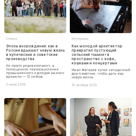
Список
Интервью
Эпоха возрождения: как в
Как молодой архитектор
России вдыхают новую жизнь
превратил пустующий
в купеческие и советские
сельский «замок» в
производства
пространство с кофе,
кошками и концертами
Не просто редевелопмент, а
полноценное переосмысление
Иван Магарев купил запущенный
промышленного наследия разного
дом-памятник, чтобы дать ему
времени — 12 кейсов.
новую жизнь.
2 июня 2026
10 октября 2025