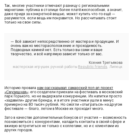
Так, многие участники отмечают разницу с региональными
маркетами: публика в столице более платёжеспособная, а значит,
даже придя за конкретной вещью, может купить что-то ещё —
разумеется, если вещь им понравится. Но рассчитывать стоит
только на свои силы.
— Всё зависит непосредственно от мастера и продукции. И
очень важно месторасположение и проходимость.
Подводных камней нет. Есть только вы сами и ваше
творчество, и всё напрямую зависит только от вас.
Ксения Третьякова
мастерская игрушек ручной работы
Republic friends
, Липецк
Историю провала
н
ам рассказывал самарский поп-ап проект
«Смузишная»
: его создатели приехали на фестиваль в московский
парк Горького, но не выдержали конкуренции. Их напитки просто
«задавили» другие бренды, и в итоге участники ушли в минус
примерно на 80 тысяч рублей. Но смогли «отыграться» на другом
фестивале — благо, летом в Москве их проходит много.
Зато в качестве дополнительных бонусов от участия — возможность
познакомиться с конкурентами, наладить контакты в своей сфере и
вживую встретиться не только с коллегами, но и с клиентами из
других городов.