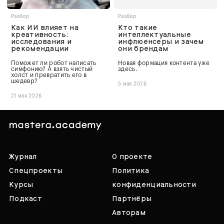
Разбор
Разбор
Как ИИ влияет на
Кто такие
креативность:
интеллектуальные
исследования и
инфлюенсеры и зачем
рекомендации
они брендам
Поможет ли робот написать
Новая формация контента уже
симфонию? А взять чистый
здесь.
холст и превратить его в
шедевр?
5 мая 2026
21 мая 2026
Журнал
О проекте
Спецпроекты
Политика
Курсы
конфиденциальности
Подкаст
Партнёры
Авторам