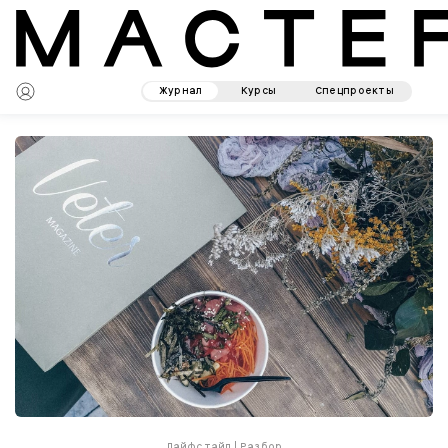
Журнал
Курсы
Спецпроекты
Лайфстайл
|
Разбор