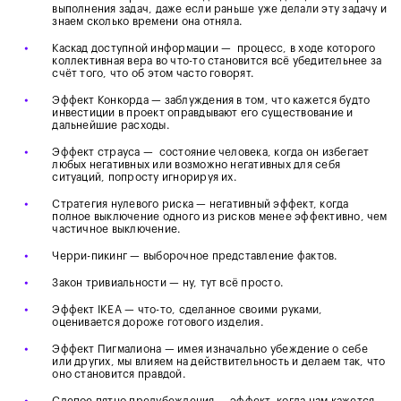
выполнения задач, даже если раньше уже делали эту задачу и
знаем сколько времени она отняла.
•
Каскад доступной информации — процесс, в ходе которого
коллективная вера во что-то становится всё убедительнее за
счёт того, что об этом часто говорят.
•
Эффект Конкорда — заблуждения в том, что кажется будто
инвестиции в проект оправдывают его существование и
дальнейшие расходы.
•
Эффект страуса — состояние человека, когда он избегает
любых негативных или возможно негативных для себя
ситуаций, попросту игнорируя их.
•
Стратегия нулевого риска — негативный эффект, когда
полное выключение одного из рисков менее эффективно, чем
частичное выключение.
•
Черри-пикинг — выборочное представление фактов.
•
Закон тривиальности — ну, тут всё просто.
•
Эффект IKEA — что-то, сделанное своими руками,
оценивается дороже готового изделия.
•
Эффект Пигмалиона — имея изначально убеждение о себе
или других, мы влияем на действительность и делаем так, что
оно становится правдой.