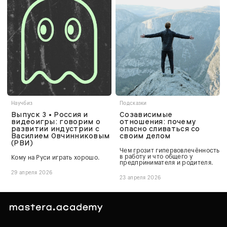
Научбиз
Подсказки
Выпуск 3 • Россия и
Созависимые
видеоигры: говорим о
отношения: почему
развитии индустрии с
опасно сливаться со
Василием Овчинниковым
своим делом
(РВИ)
Чем грозит гипервовлечённость
в работу и что общего у
Кому на Руси играть хорошо.
предпринимателя и родителя.
29 апреля 2026
23 апреля 2026