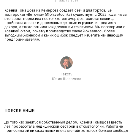
21 марта 2024
Ксения Томашова из Кемерова создаёт свечи для тортов. Её
мастерская «Веточка» (@oh.vetochka) существует с 2022 года, но за
это время пережила несколько метаморфоз: основательница
пробовала делать и деревянные детские игрушки, и предметы
декора, а также заниматься домашним текстилем. Мы поговорили с
Ксенией о том, почему производство свечей оказалось более
выгодным бизнесом и каких ошибок следует избегать начинающим
предпринимателям.
Текст:
Юлия Шеламова
Поиски ниши
До того как заняться собственным делом, Ксения Томашова шесть
лет проработала медицинской сестрой в стоматологии. Работа не
приносила ей никаких новых впечатлений; хотелось больше свободы