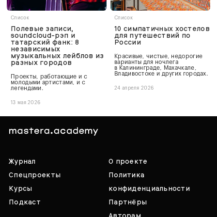
Список
Список
Полевые записи,
10 симпатичных хостелов
soundcloud-рэп и
для путешествий по
татарский фанк: 8
России
независимых
музыкальных лейблов из
Красивые, чистые, недорогие
разных городов
варианты для ночлега
в Калининграде, Махачкале,
Владивостоке и других городах.
Проекты, работающие и с
молодыми артистами, и с
легендами.
24 апреля 2026
13 мая 2026
Журнал
О проекте
Спецпроекты
Политика
Курсы
конфиденциальности
Подкаст
Партнёры
Авторам