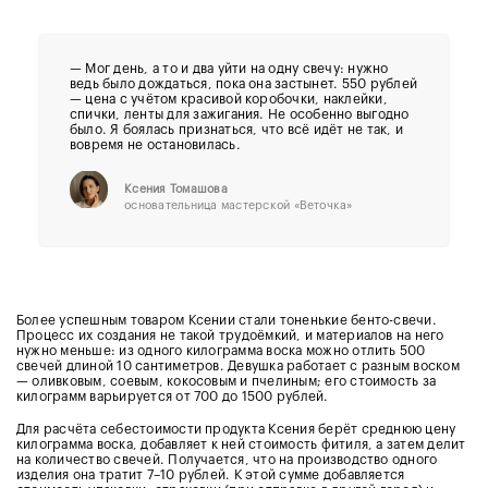
— Мог день, а то и два уйти на одну свечу: нужно
ведь было дождаться, пока она застынет. 550 рублей
— цена с учётом красивой коробочки, наклейки,
спички, ленты для зажигания. Не особенно выгодно
было. Я боялась признаться, что всё идёт не так, и
вовремя не остановилась.
Ксения Томашова
основательница мастерской
«Веточка»
Более успешным товаром Ксении стали тоненькие бенто-свечи.
Процесс их создания не такой трудоёмкий, и материалов на него
нужно меньше: из одного килограмма воска можно отлить 500
свечей длиной 10 сантиметров. Девушка работает с разным воском
— оливковым, соевым, кокосовым и пчелиным; его стоимость за
килограмм варьируется от 700 до 1500 рублей.
Для расчёта себестоимости продукта Ксения берёт среднюю цену
килограмма воска, добавляет к ней стоимость фитиля, а затем делит
на количество свечей. Получается, что на производство одного
изделия она тратит 7–10 рублей. К этой сумме добавляется