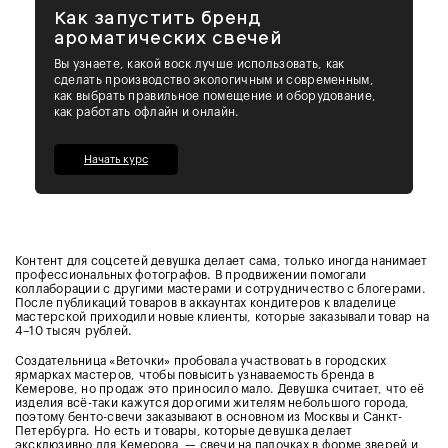
Как запустить бренд
ароматических свечей
Вы узнаете, какой воск лучше использовать, как
сделать производство экологичным и современным,
как выбрать правильное помещение и оборудование,
как работать офлайн и онлайн.
Начать курс
Контент для соцсетей девушка делает сама, только иногда нанимает
профессиональных фотографов. В продвижении помогали
коллаборации с другими мастерами и сотрудничество с блогерами.
После публикаций товаров в аккаунтах кондитеров к владелице
мастерской приходили новые клиенты, которые заказывали товар на
4–10 тысяч рублей.
Создательница «Веточки» пробовала участвовать в городских
ярмарках мастеров, чтобы повысить узнаваемость бренда в
Кемерове, но продаж это приносило мало. Девушка считает, что её
изделия всё-таки кажутся дорогими жителям небольшого города,
поэтому бенто-свечи заказывают в основном из Москвы и Санкт-
Петербурга. Но есть и товары, которые девушка делает
эксклюзивно для Кемерова, — свечи на палочках в форме зверей и