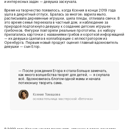
и интересных задач — девушка заскучала.
Время на творчество появилось, когда Ксения в конце 2019 года
ушла в декретный отпуск. Бралась за многое: варила мыло,
расписывала деревянные игрушки, шила пледы, отливала свечи. В
это время семья переехала в частный дом, и наблюдение за
природой подтолкнуло девушку к созданию детских игрушек-
грибочков. Фигурки повторяли реальные прототипы, а к набору
прилагались карточки с названиями грибов и короткой информацией
— их девушка сделала в коллаборации с иллюстратором из
Оренбурга.
Первым новый продукт оценил главный вдохновитель
девушки — сын Егор.
— После рождения Егора я стала больше замечать,
как много волшебства творят для детей, — я скупала
всё. Вдохновилась блогом одной мамы и начала
потихоньку творить сама.
Ксения Томашова
основательница мастерской
«Веточка»