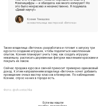
#свечицифры — и обалдела: как много копируют! Но
это было некрасиво и некачественно. Я подумала:
«Давай научу!»
Ксения Томашова
основательница мастерской
«Веточка»
Также владелица «Веточки» разработала и готовит к запуску три
курса по созданию игрушек, чтобы поделиться накопленным
опытом. Ксения планирует учить тому, как создать игрушку-
неваляшку, расписать деревянные фигурки масляными красками и
покрыть их лаком.
Сейчас продажа курсов и свечей приносит примерно одинаковый
доход. К этим направлениям владелица «Веточки» хочет добавить
проведение очных мастер-классов в Кемерове. По наблюдению
Ксении, спрос на них в городе есть.
Фото: @oh.vetochka
Если вы нашли
ошибку, пожалуйста,