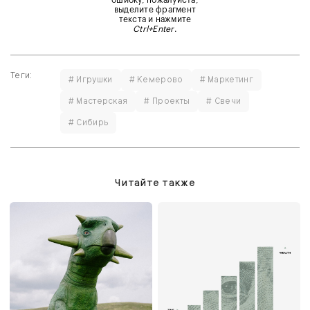
выделите фрагмент
текста и нажмите
Ctrl+Enter
.
Теги:
# Игрушки
# Кемерово
# Маркетинг
# Мастерская
# Проекты
# Свечи
# Сибирь
Читайте также