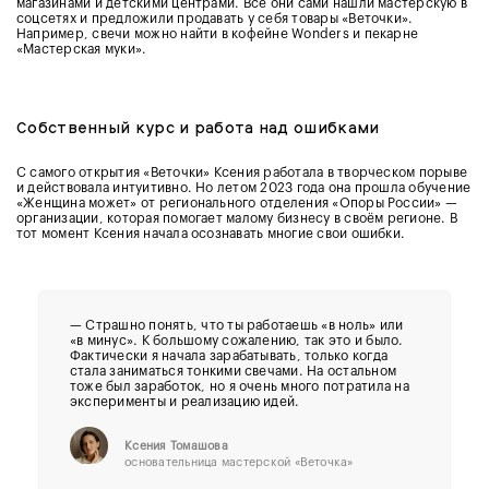
магазинами и детскими центрами. Все они сами нашли мастерскую в
соцсетях и предложили продавать у себя товары «Веточки».
Например, свечи можно найти в кофейне
Wonders и пекарне
«Мастерская муки».
Собственный курс и работа над ошибками
С самого открытия «Веточки» Ксения работала в творческом порыве
и действовала интуитивно. Но летом 2023 года она прошла обучение
«Женщина может» от регионального отделения «Опоры России» —
организации, которая помогает малому бизнесу в своём регионе. В
тот момент Ксения начала осознавать многие свои ошибки.
— Страшно понять, что ты работаешь «в ноль» или
«в минус». К большому сожалению, так это и было.
Фактически я начала зарабатывать, только когда
стала заниматься тонкими свечами. На остальном
тоже был заработок, но я очень много потратила на
эксперименты и реализацию идей.
Ксения Томашова
основательница мастерской
«Веточка»