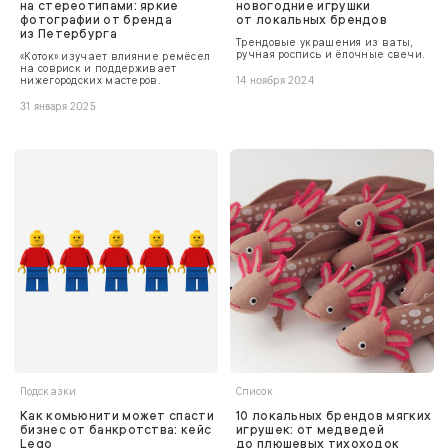
на стереотипами: яркие
новогодние игрушки
фотографии от бренда
от локальных брендов
из Петербурга
Трендовые украшения из ваты,
ручная роспись и ёлочные свечи.
«Коток» изучает влияние ремёсел
на совриск и поддерживает
нижегородских мастеров.
14 ноября 2024
31 января 2025
Подсказки
Список
Как комьюнити может спасти
10 локальных брендов мягких
бизнес от банкротства: кейс
игрушек: от медведей
Lego
до плюшевых тихоходок