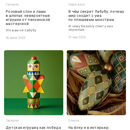
Галерея
Подсказки
Розовый слон и ламы
В чём секрет Лабубу: почему
в шляпах: невероятные
мир сходит с ума
игрушки от пензенской
по плюшевым монстрам
мастерской
И чему бизнесу стоит у них
поучиться.
Это вам не лабубу.
21 мая 2025
18 июня 2025
Галерея
Список
Детская игрушка как победа
На ёлку и в интерьер: