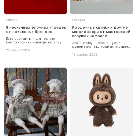
Список
Галерея
8 нескучных ёлочных игрушек
Крошечные свинки и другие
от локальных брендов
мягкие звери от мастерской
игрушек на Урале
Есть варианты и для тех, кто
боится уронить новогоднюю ёлку.
Это Plushkly — бренд ну очень
маленьких текстильных игрушек.
21 ноября 2025
13 октября 2025