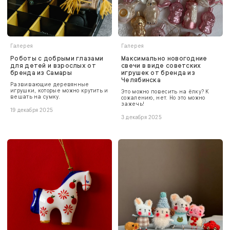
Галерея
Галерея
Роботы с добрыми глазами
Максимально новогодние
для детей и взрослых от
свечи в виде советских
бренда из Самары
игрушек от бренда из
Челябинска
Развивающие деревянные
игрушки, которые можно крутить и
Это можно повесить на ёлку? К
вешать на сумку.
сожалению, нет. Но это можно
зажечь!
19 декабря 2025
3 декабря 2025