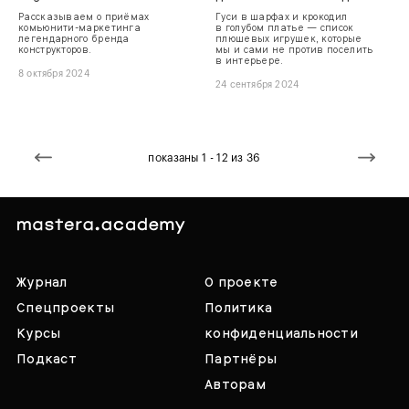
Рассказываем о приёмах
Гуси в шарфах и крокодил
комьюнити-маркетинга
в голубом платье — список
легендарного бренда
плюшевых игрушек, которые
конструкторов.
мы и сами не против поселить
в интерьере.
8 октября 2024
24 сентября 2024
показаны 1 - 12 из 36
Журнал
О проекте
Спецпроекты
Политика
Курсы
конфиденциальности
Подкаст
Партнёры
Авторам