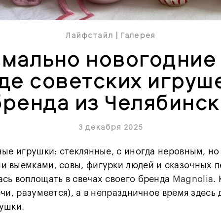
Лайфстайл
|
Галерея
мально новогодние
де советских игруш
бренда из Челябинск
3 декабря 2025
ные игрушки: стеклянные, с иногда неровным, н
и выемками, совы, фигурки людей и сказочных 
сь воплощать в свечах своего бренда
Magnolia
.
чи, разумеется), а в непраздничное время здесь
ушки.