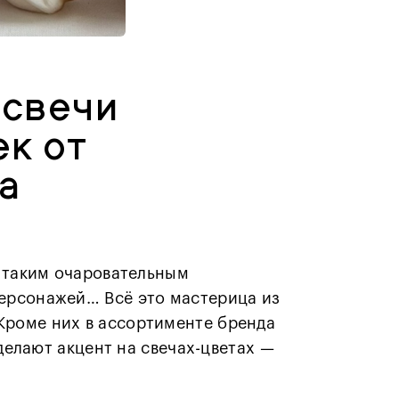
 свечи
ек от
а
о таким очаровательным
персонажей… Всё это мастерица из
 Кроме них в ассортименте бренда
 делают акцент на свечах-цветах —