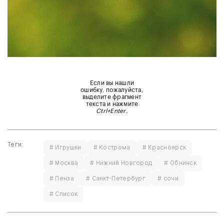
Если вы нашли
ошибку, пожалуйста,
выделите фрагмент
текста и нажмите
Ctrl+Enter
.
Теги:
# Игрушки
# Кострома
# Красноярск
# Москва
# Нижний Новгород
# Обнинск
# Пенза
# Санкт-Петербург
# сочи
# Список