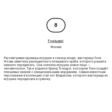
8
Tvoiugol
Москва
Рассматривая однажды игрушки в секонд-хенде, мастерица Тоня
Углова заметила разноцветного плюшевого краба, которого решила
немного переделать. Она слепила игрушке новое лицо —
человеческое. Так и родился бренд Tvoiugol, в котором Тоня создаёт
плюшевых зверей с эмоциональными мордахами. Самым известным
персонажем в коллекции стал кот Владислав, которого мастерица из
игрушки переделала в сумочку.