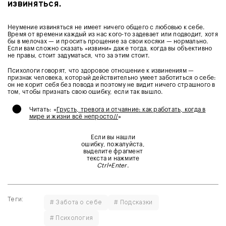
извиняться.
Неумение извиняться не имеет ничего общего с любовью к себе.
Время от времени каждый из нас кого-то задевает или подводит, хотя
бы в мелочах — и просить прощение за свои косяки — нормально.
Если вам сложно сказать «извини» даже тогда, когда вы объективно
не правы, стоит задуматься, что за этим стоит.
Психологи говорят, что здоровое отношение к извинениям —
признак человека, который действительно умеет заботиться о себе:
он не корит себя без повода и поэтому не видит ничего страшного в
том, чтобы признать свою ошибку, если так вышло.
•
Читать: «
Грусть, тревога и отчаяние: как работать, когда в
мире и жизни всё непросто//
»
Если вы нашли
ошибку, пожалуйста,
выделите фрагмент
текста и нажмите
Ctrl+Enter
.
Теги:
# Забота о себе
# Подсказки
# Психология