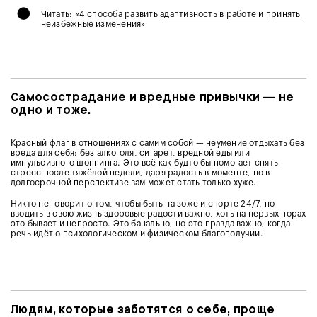
•
Читать: «
4 способа развить адаптивность в работе и принять
неизбежные изменения
»
Самосострадание и вредные привычки — не
одно и тоже.
Красный флаг в отношениях с самим собой — неумение отдыхать без
вреда для себя: без алкоголя, сигарет, вредной еды или
импульсивного шоппинга. Это всё как будто бы помогает снять
стресс после тяжёлой недели, даря радость в моменте, но в
долгосрочной перспективе вам может стать только хуже.
Никто не говорит о том, чтобы быть на зоже и спорте 24/7, но
вводить в свою жизнь здоровые радости важно, хоть на первых порах
это бывает и непросто. Это банально, но это правда важно, когда
речь идёт о психологическом и физическом благополучии.
Людям, которые заботятся о себе, проще