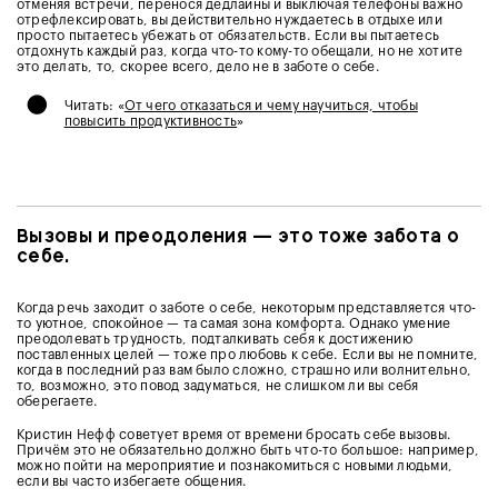
отменяя встречи, перенося дедлайны и выключая телефоны важно
отрефлексировать, вы действительно нуждаетесь в отдыхе или
просто пытаетесь убежать от обязательств. Если вы пытаетесь
отдохнуть каждый раз, когда что-то кому-то обещали, но не хотите
это делать, то, скорее всего, дело не в заботе о себе.
•
Читать: «
От чего отказаться и чему научиться, чтобы
повысить продуктивность
»
Вызовы и преодоления — это тоже забота о
себе.
Когда речь заходит о заботе о себе, некоторым представляется что-
то уютное, спокойное — та самая зона комфорта. Однако умение
преодолевать трудность, подталкивать себя к достижению
поставленных целей — тоже про любовь к себе. Если вы не помните,
когда в последний раз вам было сложно, страшно или волнительно,
то, возможно, это повод задуматься, не слишком ли вы себя
оберегаете.
Кристин Нефф советует время от времени бросать себе вызовы.
Причём это не обязательно должно быть что-то большое: например,
можно пойти на мероприятие и познакомиться с новыми людьми,
если вы часто избегаете общения.