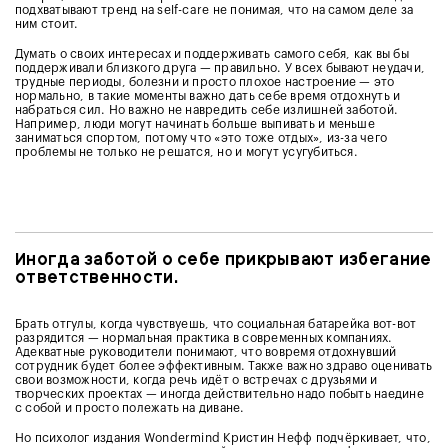
подхватывают тренд на self-care не понимая, что на самом деле за
ним стоит.
Думать о своих интересах и поддерживать самого себя, как вы бы
поддерживали близкого друга — правильно. У всех бывают неудачи,
трудные периоды, болезни и просто плохое настроение — это
нормально, в такие моменты важно дать себе время отдохнуть и
набраться сил. Но важно не навредить себе излишней заботой.
Например, люди могут начинать больше выпивать и меньше
заниматься спортом, потому что «это тоже отдых», из-за чего
проблемы не только не решатся, но и могут усугубиться.
Иногда заботой о себе прикрывают избегание
ответственности.
Брать отгулы, когда чувствуешь, что социальная батарейка вот-вот
разрядится — нормальная практика в современных компаниях.
Адекватные руководители понимают, что вовремя отдохнувший
сотрудник будет более эффективным. Также важно здраво оценивать
свои возможности, когда речь идёт о встречах с друзьями и
творческих проектах — иногда действительно надо побыть наедине
с собой и просто полежать на диване.
Но психолог издания Wondermind Кристин Нефф подчёркивает, что,