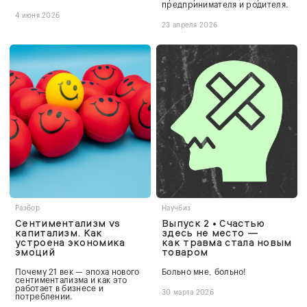
предпринимателя и родителя.
4 июня 2026
23 апреля 2026
Разбор
Научбиз
Сентиментализм vs
Выпуск 2 • Счастью
капитализм. Как
здесь не место —
устроена экономика
как травма стала новым
эмоций
товаром
Почему 21 век — эпоха нового
Больно мне, больно!
сентиментализма и как это
работает в бизнесе и
30 марта 2026
потреблении.