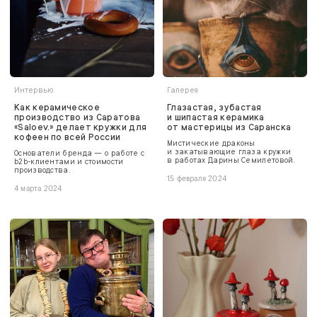
Интервью
Галерея
Как керамическое
Глазастая, зубастая
производство из Саратова
и шипастая керамика
«Saloev.» делает кружки для
от мастерицы из Саранска
кофеен по всей России
Мистические драконы
и закатывающие глаза кружки
Основатели бренда — о работе с
в работах Дарины Семилетовой.
b2b-клиентами и стоимости
производства.
15 февраля 2024
4 марта 2024