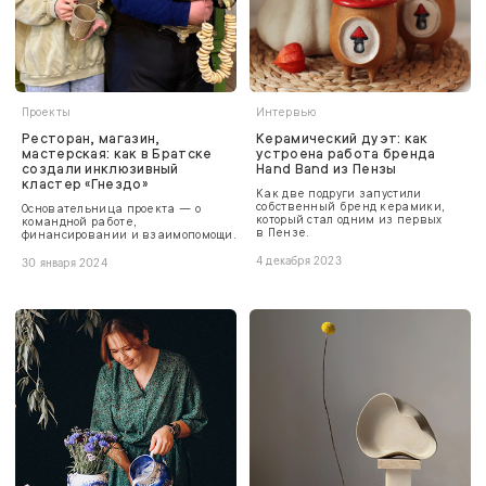
Проекты
Интервью
Ресторан, магазин,
Керамический дуэт: как
мастерская: как в Братске
устроена работа бренда
создали инклюзивный
Hand Band из Пензы
кластер «Гнездо»
Как две подруги запустили
собственный бренд керамики,
Основательница проекта — о
который стал одним из первых
командной работе,
в Пензе.
финансировании и взаимопомощи.
4 декабря 2023
30 января 2024