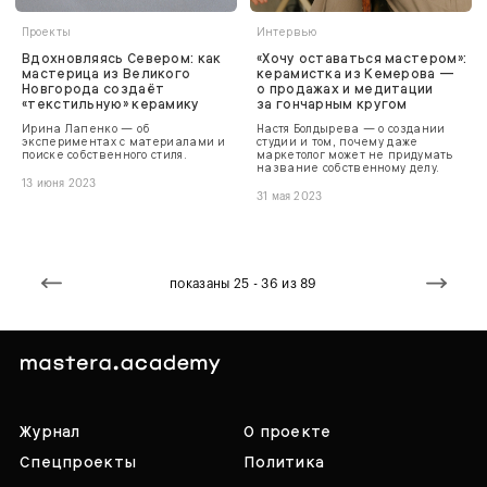
Проекты
Интервью
Вдохновляясь Севером: как
«Хочу оставаться мастером»:
мастерица из Великого
керамистка из Кемерова —
Новгорода создаёт
о продажах и медитации
«текстильную» керамику
за гончарным кругом
Ирина Лапенко — об
Настя Болдырева — о создании
экспериментах с материалами и
студии и том, почему даже
поиске собственного стиля.
маркетолог может не придумать
название собственному делу.
13 июня 2023
31 мая 2023
показаны 25 - 36 из 89
Журнал
О проекте
Спецпроекты
Политика