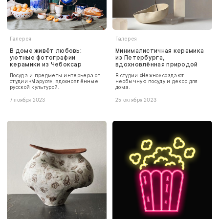
Галерея
Галерея
В доме живёт любовь:
Минималистичная керамика
уютные фотографии
из Петербурга,
керамики из Чебоксар
вдохновлённая природой
Посуда и предметы интерьера от
В студии «Нежно» создают
студии «Маруся», вдохновлённые
необычную посуду и декор для
русской культурой.
дома.
7 ноября 2023
25 октября 2023