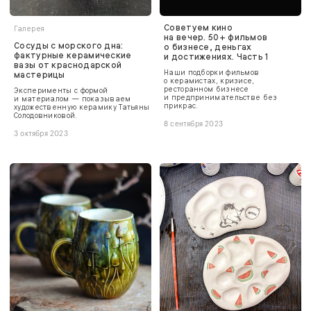
Советуем кино
Галерея
на вечер. 50+ фильмов
Сосуды с морского дна:
о бизнесе, деньгах
фактурные керамические
и достижениях. Часть 1
вазы от краснодарской
Наши подборки фильмов
мастерицы
о керамистах, кризисе,
ресторанном бизнесе
Эксперименты с формой
и предпринимательстве без
и материалом — показываем
прикрас.
художественную керамику Татьяны
Солодовниковой.
8 сентября 2023
3 октября 2023