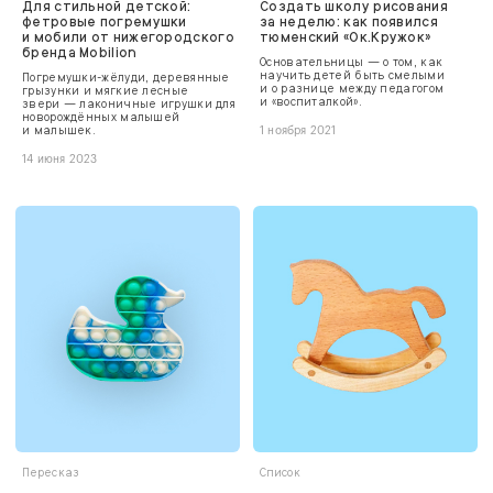
Для стильной детской:
Создать школу рисования
фетровые погремушки
за неделю: как появился
и мобили от нижегородского
тюменский «Ок.Кружок»
бренда Mobilion
Основательницы — о том, как
научить детей быть смелыми
Погремушки-жёлуди, деревянные
и о разнице между педагогом
грызунки и мягкие лесные
и «воспиталкой».
звери — лаконичные игрушки для
новорождённых малышей
и малышек.
1 ноября 2021
14 июня 2023
Пересказ
Список