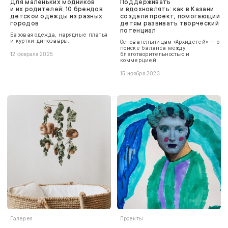
Для маленьких модников
Поддерживать
и их родителей: 10 брендов
и вдохновлять: как в Казани
детской одежды из разных
создали проект, помогающий
городов
детям развивать творческий
потенциал
Базовая одежда, нарядные платья
и куртки-динозавры.
Основательницам «Архидетей» — о
поиске баланса между
благотворительностью и
12 февраля 2025
коммерцией.
15 ноября 2023
Галерея
Проекты