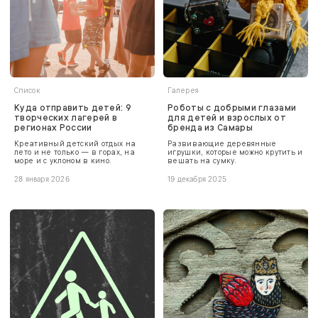
Список
Галерея
Куда отправить детей: 9
Роботы с добрыми глазами
творческих лагерей в
для детей и взрослых от
регионах России
бренда из Самары
Креативный детский отдых на
Развивающие деревянные
лето и не только — в горах, на
игрушки, которые можно крутить и
море и с уклоном в кино.
вешать на сумку.
28 января 2026
19 декабря 2025