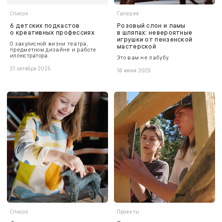
Список
Галерея
6 детских подкастов
Розовый слон и ламы
о креативных профессиях
в шляпах: невероятные
игрушки от пензенской
О закулисной жизни театра,
мастерской
предметном дизайне и работе
иллюстратора.
Это вам не лабубу.
21 октября 2025
18 июня 2025
Список
Проекты