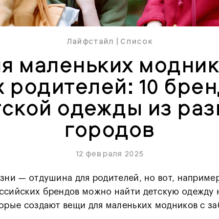
Лайфстайл
|
Список
я маленьких модни
х родителей: 10 бре
тской одежды из раз
городов
12 февраля 2025
зни — отдушина для родителей, но вот, например
ссийских брендов можно найти детскую одежду н
торые создают вещи для маленьких модников с за