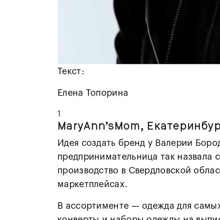
Текст:
Елена Топорина
1
MaryAnn’sMom
, Екатеринбу
Идея создать бренд у Валерии Бор
предпринимательница так назвала с
производство в Свердловской обла
маркетплейсах.
В ассортименте — одежда для самых
конверты и наборы одежды на выпи