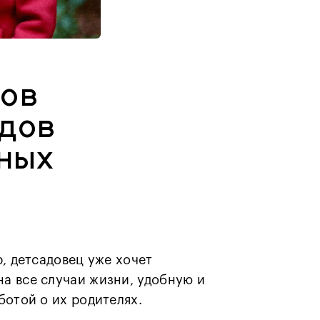
ков
ндов
ных
, детсадовец уже хочет
а все случаи жизни, удобную и
ботой о их родителях.