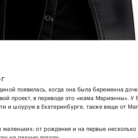
рг
одиной появилась, когда она была беременна до
вой проект, в переводе это «мама Марианны». У 
сти и шоурум в Екатеринбурге, также вещи от M
 маленьких: от рождения и на первые несколько 
ску на разную погоду.