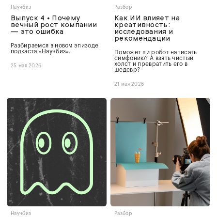
Научбиз
Разбор
Выпуск 4 • Почему
Как ИИ влияет на
вечный рост компании
креативность:
— это ошибка
исследования и
рекомендации
Разбираемся в новом эпизоде
подкаста «Научбиз».
Поможет ли робот написать
симфонию? А взять чистый
холст и превратить его в
25 мая 2026
шедевр?
21 мая 2026
Научбиз
Разбор