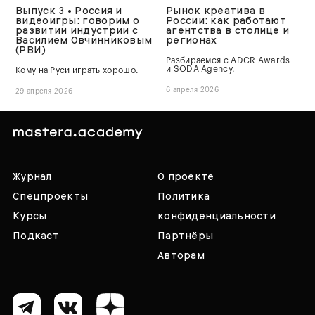
Выпуск 3 • Россия и
Рынок креатива в
видеоигры: говорим о
России: как работают
развитии индустрии с
агентства в столице и
Василием Овчинниковым
регионах
(РВИ)
Разбираемся с ADCR Awards
и SODA Agency.
Кому на Руси играть хорошо.
6 апреля 2026
29 апреля 2026
Журнал
О проекте
Спецпроекты
Политика
Курсы
конфиденциальности
Подкаст
Партнёры
Авторам