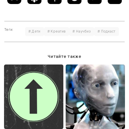
Теги:
# Дети
# Креатив
# Научбиз
# Подкаст
Читайте также