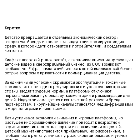
Коротко:
Детство превращается в отдельный экономический сектор:
алгоритмы, бренды и креативные индустрии формируют медиа-
среду, в которой дети становятся и потребителями, и создателями
контента.
Кидфлюэнсерский рынок растёт, а экономика внимания превращает
детские видео в сверхприбыльный бизнес: из UGC возникают
глобальные IP-франшизы, а публичность детей вызывают всё более
острые вопросы о приватности и коммерциализации детства.
За единичными успехами скрываются эксплуатация и токсичные
форматы, что приводит к регулированию и ужесточению правил:
страны вводят трудовые нормы, а платформы отключают
персонализированную рекламу, комментарии и рекомендации для
детей. Индустрия смещается к контекстной рекламе и бренд-
партнёрствам, а крупнейшие каналы становятся медиа-франшизами
с мерчем, играми и лицензиями.
Дети усиливают экономики внимания и игровые платформы, но
растущее информационное давление приводит к возрастной
верификации, интернет-паспортам и ограничениям соцсетей.
Детский маркетинг становится прибыльным, но рискованным, а
глобальность рынка усиливает угрозы скрытой рекламы и утечек