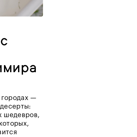
нс
имира
х городах —
 десерты:
х шедевров,
 которых,
вится