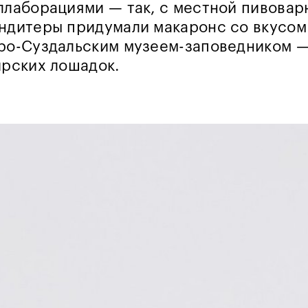
ллаборациями — так, с местной пивовар
ндитеры придумали макаронс со вкусом
ро-Суздальским музеем-заповедником —
ирских лошадок.