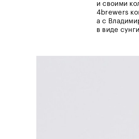
и своими ко
4brewers ко
а с Владими
в виде сунг