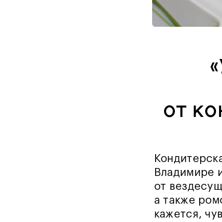
«
от к
Кондитерска
Владимире и
от вездесущ
а также ром
кажется, чу