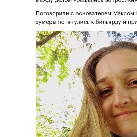
между делом «решались вопросики»
Поговорили с основателем Максом К
зумеры потянулись к бильярду и при