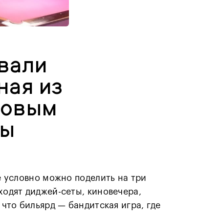
звали
ная из
зовым
ды
ие условно можно поделить на три
ходят диджей-сеты, киновечера,
 что бильярд — бандитская игра, где