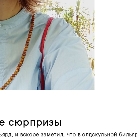
ые сюрпризы
льярд, и вскоре заметил, что в олдскульной биль