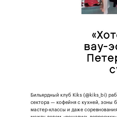
«Хот
вау-э
Пете
с
Бильярдный клуб Kiks (@kiks_bi) ра
сектора — кофейня с кухней, зоны б
мастер-классы и даже соревнования 