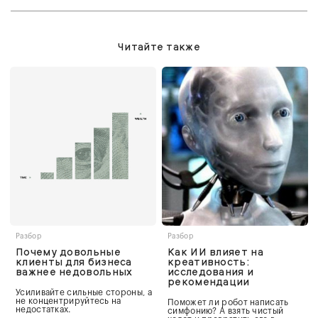
Читайте также
Разбор
Разбор
Почему довольные
Как ИИ влияет на
клиенты для бизнеса
креативность:
важнее недовольных
исследования и
рекомендации
Усиливайте сильные стороны, а
не концентрируйтесь на
Поможет ли робот написать
недостатках.
симфонию? А взять чистый