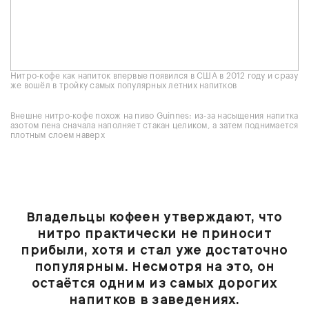
Нитро-кофе как напиток впервые появился в США в 2012 году и сразу
же вошёл в тройку самых популярных летних напитков
Внешне нитро-кофе похож на пиво Guinnes: из-за насыщения напитка
азотом пена сначала наполняет стакан целиком, а затем поднимается
плотным слоем наверх
Владельцы кофеен утверждают, что
нитро практически не приносит
прибыли, хотя и стал уже достаточно
популярным. Несмотря на это, он
остаётся одним из самых дорогих
напитков в заведениях.