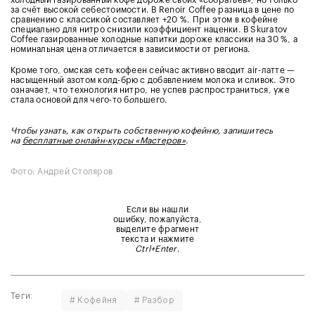
за счёт высокой себестоимости. В Renoir Coffee разница в цене по
сравнению с классикой составляет +20 %. При этом в кофейне
специально для нитро снизили коэффициент наценки. В Skuratov
Coffee газированные холодные напитки дороже классики на 30 %, а
номинальная цена отличается в зависимости от региона.
Кроме того, омская сеть кофеен сейчас активно вводит air-латте —
насыщенный азотом колд-брю с добавлением молока и сливок. Это
означает, что технология нитро, не успев распространиться, уже
стала основой для чего-то б
о
льшего.
Чтобы узнать, как открыть собственную кофейню, запишитесь
на
бесплатные онлайн-курсы «Мастеров»
.
Фото: Андрей Столяров
Если вы нашли
ошибку, пожалуйста,
выделите фрагмент
текста и нажмите
Ctrl+Enter
.
Теги:
# Кофейня
# Разбор