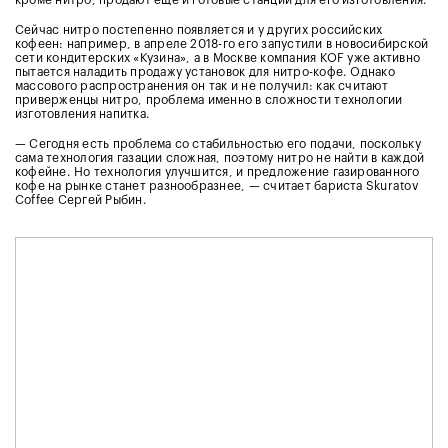
кроме нитро, продают ещё и готовые станции для его изготовления.
Сейчас нитро постепенно появляется и у других российских
кофеен: например, в апреле 2018-го его запустили в новосибирской
сети кондитерских «Кузина», а в Москве компания KOF уже активно
пытается наладить продажу установок для нитро-кофе. Однако
массового распространения он так и не получил: как считают
приверженцы нитро, проблема именно в сложности технологии
изготовления напитка.
— Сегодня есть проблема со стабильностью его подачи, поскольку
сама технология газации сложная, поэтому нитро не найти в каждой
кофейне. Но технология улучшится, и предложение газированного
кофе на рынке станет разнообразнее, — считает бариста Skuratov
Coffee Сергей Рыбин.