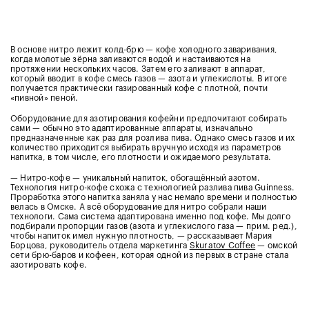
В основе нитро лежит колд-брю — кофе холодного заваривания,
когда молотые зёрна заливаются водой и настаиваются на
протяжении нескольких часов. Затем его заливают в аппарат,
который вводит в кофе смесь газов — азота и углекислоты. В итоге
получается практически газированный кофе с плотной, почти
«пивной» пеной.
Оборудование для азотирования кофейни предпочитают собирать
сами — обычно это адаптированные аппараты, изначально
предназначенные как раз для розлива пива. Однако смесь газов и их
количество приходится выбирать вручную исходя из параметров
напитка, в том числе, его плотности и ожидаемого результата.
— Нитро-кофе — уникальный напиток, обогащённый азотом.
Технология нитро-кофе схожа с технологией разлива пива Guinness.
Проработка этого напитка заняла у нас немало времени и полностью
велась в Омске. А всё оборудование для нитро собрали наши
технологи. Сама система адаптирована именно под кофе. Мы долго
подбирали пропорции газов (азота и углекислого газа — прим. ред.),
чтобы напиток имел нужную плотность, — рассказывает Мария
Борцова, руководитель отдела маркетинга
Skuratov Coffee
— омской
сети брю-баров и кофеен, которая одной из первых в стране стала
азотировать кофе.