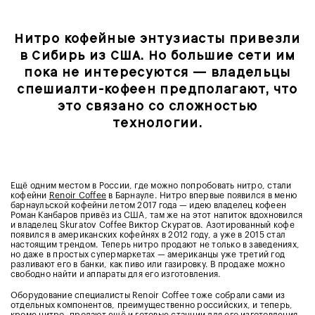
Нитро кофейные энтузиасты привезли
в Сибирь из США. Но большие сети им
пока не интересуются — владельцы
спешиалти-кофеен предполагают, что
это связано со сложностью
технологии.
Ещё одним местом в России, где можно попробовать нитро, стали
кофейни
Renoir Coffee
в Барнауле. Нитро впервые появился в меню
барнаульской кофейни летом 2017 года — идею владелец кофеен
Роман Канбаров привёз из США, там же на этот напиток вдохновился
и владелец Skuratov Coffee Виктор Скуратов. Азотированный кофе
появился в американских кофейнях в 2012 году, а уже в 2015 стал
настоящим трендом. Теперь нитро продают не только в заведениях,
но даже в простых супермаркетах — американцы уже третий год
разливают его в банки, как пиво или газировку. В продаже можно
свободно найти и аппараты для его изготовления.
Оборудование специалисты Renoir Coffee тоже собрали сами из
отдельных компонентов, преимущественно российских, и теперь,