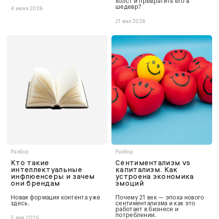
холст и превратить его в
шедевр?
4 июня 2026
21 мая 2026
Разбор
Разбор
Кто такие
Сентиментализм vs
интеллектуальные
капитализм. Как
инфлюенсеры и зачем
устроена экономика
они брендам
эмоций
Новая формация контента уже
Почему 21 век — эпоха нового
здесь.
сентиментализма и как это
работает в бизнесе и
потреблении.
5 мая 2026