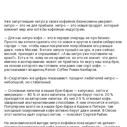
Уже запустившие нитро в своих кофейнях бизнесмены уверяют:
нитро — это не для прибыли, нитро — это новый продукт, который
изменит мир или хотя бы кофейную индустрию.
— Для нас нитро-кофе — это в первую очередь не про бизнес.
Просто мы хотели сделать что-то новое и крутое в своём сибирском
городе — так, чтобы наши покупатели попробовали его раньше
даже, чем в Москве. В итоге запуск прошёл на ура, и уже сейчас,
весной, приходят и спрашивают: «А вы нитро уже поставили на
кран?». Есть и те, кому он не нравится, но это не значит, что дело
именно в азотировании: может не прийтись по вкусу наш колд-брю,
на основе которого мы готовим, или даже сам сорт кофе, —
рассказывает владелец Renoir Coffee Роман Канбаров.
В «Скуратове» же цифры показывают: процент любителей нитро —
небольшой, но стабильный.
— Основные напитки в наших брю-барах — капучино, латте и
американо — 80 % от всех напитков, которые берут гости. 20 %
приходятся на авторские напитки. Из них 2-5 % отвоевал кофе,
заваренный альтернативными способами. К ним относится и нитро.
Популярнее всего он в наших брю-барах в Казани и Питере: там
холодный газированный кофе активно берут даже зимой. В Омске
этот напиток идёт хорошо летом, — поясняет Сергей Рыбин.
На экономической выгоде нитро-кофейни пока акцент не делают:
холодный газированный кофе дороже своих «собратьев», но только