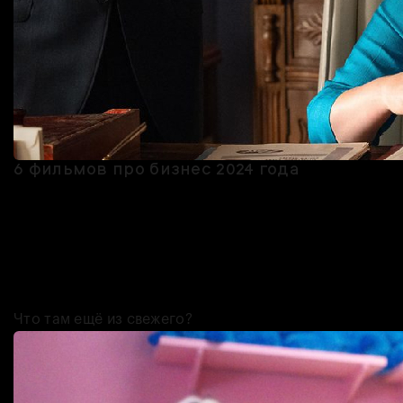
6 фильмов про бизнес 2024 года
В прошлом году вышло немало кино и сериалов, так или иначе
связанных с бизнесом, в том числе реальным. Тут и фильм про
становление Трампа, и корейская дорама про игрушки для
взрослых, и история менеджера The Beatles — всего шесть
картин, на которые мы обратили внимание, и советуем вам
сделать также.
Что там ещё из свежего?