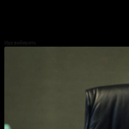
было — а ведь прошло уже два года! 2023-й подарил нам много
классного кино, и розовое безумие с Марго Робби и Райаном
Гослингом — лишь один из них. «Вонка» про шоколадную фабрику,
«Кто убил Blackberry» про историю взлёта и падения
производителя мобильных телефонов, и казахстанская драма про
захват нефтяной скважины — выбрать есть из чего!
Иду выбирать