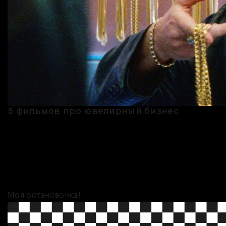
5 фильмов про ювелирный бизнес
Ювелиры — народ непростой и в реальной жизни, а уж в фильмах
— и подавно. Украшения почти всегда оказываются окружены
криминалом, а их создатели могут работать на хороших или
плохих парней, а могут просто пытаться выбраться из долгов и
зажить по-человечески. Объединяет все эти сюжеты одно —
следить за ними всегда интересно!
Моя остановочка!