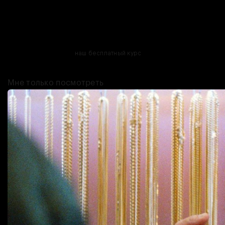
удержались. Ещё один — «Джуманджи» (олды тут?). Но нашли мы и
неожиданные: от аниме про школьниц до треш-хоррора с
загадочной игрой в центре сюжета, и, конечно, фильм по
вселенной «Подземелий и драконов». Если вам хоть капельку
интересны настолки, то, во-первых, загляните в эту подборку — а
во-вторых, пройдите
наш бесплатный курс
и создайте уже свою
игру!
Мне только посмотреть