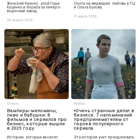
Женский бизнес, злой Гоша
Охота на медведей, любовь в ТЦ
Куценко и борьба за ликёро-
и Ольга Бузова.
водочный завод.
12 марта 2026
30 апреля 2026
Список
Разбор
Вампиры-меломаны,
«Очень странные дела» в
пиво и бабушки: 8
бизнесе: 7 напоминаний
фильмов и сериалов про
предпринимателям от
бизнес, которые вышли
героев популярного
в 2025 году
сериала
Истории, которые веселят,
Эта история учит преодолевать