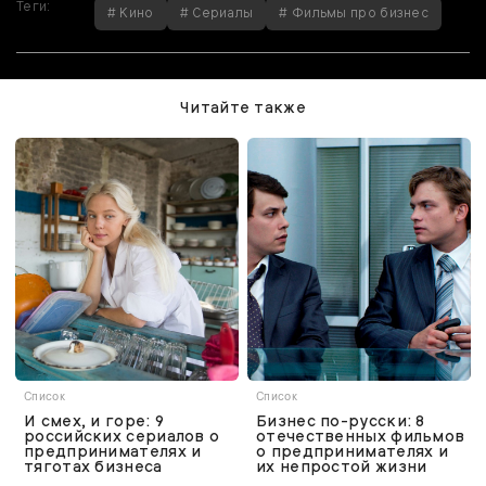
Теги:
# Кино
# Сериалы
# Фильмы про бизнес
Читайте также
Список
Список
И смех, и горе: 9
Бизнес по-русски: 8
российских сериалов о
отечественных фильмов
предпринимателях и
о предпринимателях и
тяготах бизнеса
их непростой жизни