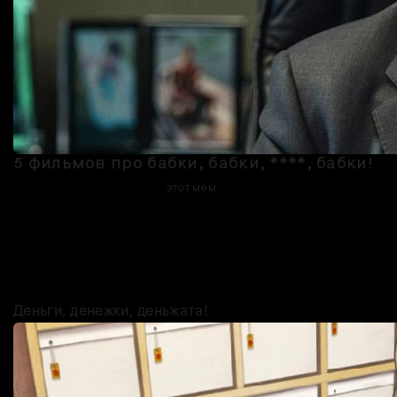
5 фильмов про бабки, бабки, ****, бабки!
Не можем не использовать
этот мем
из фильма «Духless», когда
говорим про кино на тему денег. Тут — финансовая история
Чарльза Диккенса, который решил по-быстрому срубить деньжат и
случайно подарил британцам Рождество, бизнес-байопик про
швабры, и, конечно, финансовые пирамиды прямо посреди Уолл-
стрит (волка в этой истории, впрочем, нет).
Деньги, денежки, деньжата!