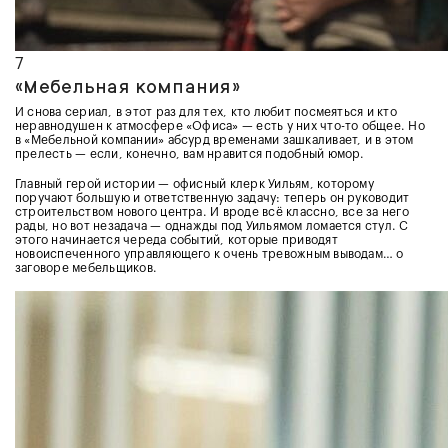
7
«Мебельная компания»
И снова сериал, в этот раз для тех, кто любит посмеяться и кто
неравнодушен к атмосфере «Офиса» — есть у них что-то общее. Но
в «Мебельной компании» абсурд временами зашкаливает, и в этом
прелесть — если, конечно, вам нравится подобный юмор.
Главный герой истории — офисный клерк Уильям, которому
поручают большую и ответственную задачу: теперь он руководит
строительством нового центра. И вроде всё классно, все за него
рады, но вот незадача — однажды под Уильямом ломается стул. С
этого начинается череда событий, которые приводят
новоиспеченного управляющего к очень тревожным выводам… о
заговоре мебельщиков.