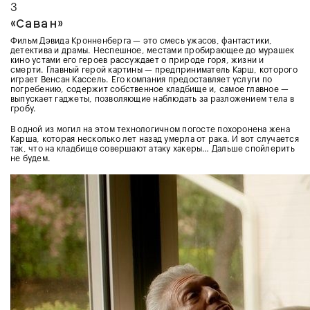
3
«Саван»
Фильм Дэвида Кронненберга — это смесь ужасов, фантастики,
детектива и драмы. Неспешное, местами пробирающее до мурашек
кино устами его героев рассуждает о природе горя, жизни и
смерти. Главный герой картины — предприниматель Карш, которого
играет Венсан Кассель. Его компания предоставляет услуги по
погребению, содержит собственное кладбище и, самое главное —
выпускает гаджеты, позволяющие наблюдать за разложением тела в
гробу.
В одной из могил на этом технологичном погосте похоронена жена
Карша, которая несколько лет назад умерла от рака. И вот случается
так, что на кладбище совершают атаку хакеры… Дальше спойлерить
не будем.