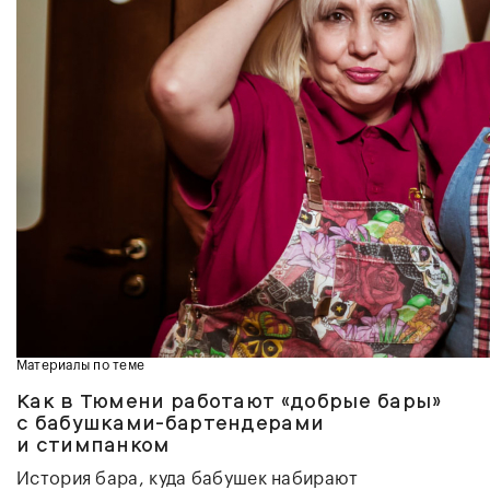
Материалы по теме
Как в Тюмени работают «добрые бары»
с бабушками-бартендерами
и стимпанком
История бара, куда бабушек набирают