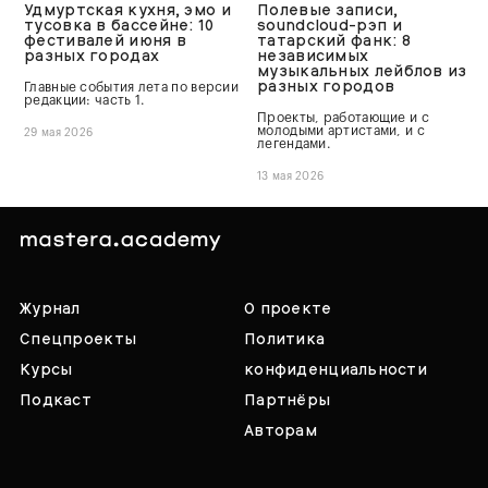
Удмуртская кухня, эмо и
Полевые записи,
тусовка в бассейне: 10
soundcloud-рэп и
фестивалей июня в
татарский фанк: 8
разных городах
независимых
музыкальных лейблов из
разных городов
Главные события лета по версии
редакции: часть 1.
Проекты, работающие и с
молодыми артистами, и с
29 мая 2026
легендами.
13 мая 2026
Журнал
О проекте
Спецпроекты
Политика
Курсы
конфиденциальности
Подкаст
Партнёры
Авторам