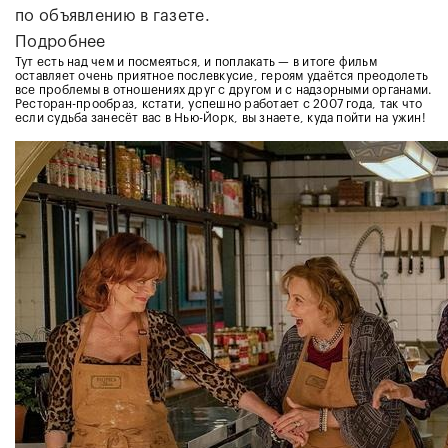
по объявлению в газете.
Подробнее
Тут есть над чем и посмеяться, и поплакать — в итоге фильм
оставляет очень приятное послевкусие, героям удаётся преодолеть
все проблемы в отношениях друг с другом и с надзорными органами.
Ресторан-прообраз, кстати, успешно работает с 2007 года, так что
если судьба занесёт вас в Нью-Йорк, вы знаете, куда пойти на ужин!