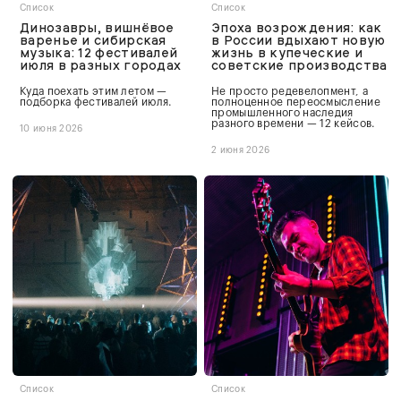
Список
Список
Динозавры, вишнёвое
Эпоха возрождения: как
варенье и сибирская
в России вдыхают новую
музыка: 12 фестивалей
жизнь в купеческие и
июля в разных городах
советские производства
Куда поехать этим летом —
Не просто редевелопмент, а
подборка фестивалей июля.
полноценное переосмысление
промышленного наследия
разного времени — 12 кейсов.
10 июня 2026
2 июня 2026
Список
Список