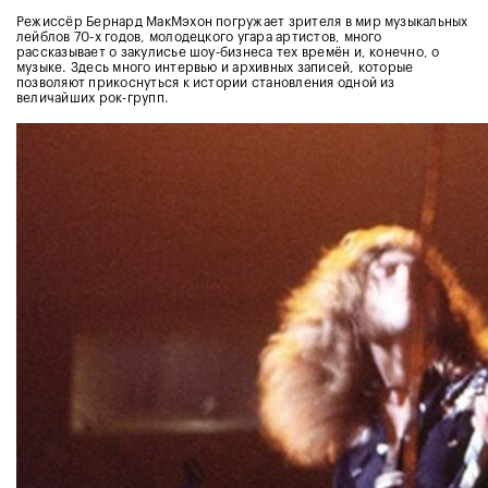
Режиссёр Бернард МакМэхон погружает зрителя в мир музыкальных
лейблов 70-х годов, молодецкого угара артистов, много
рассказывает о закулисье шоу-бизнеса тех времён и, конечно, о
музыке. Здесь много интервью и архивных записей, которые
позволяют прикоснуться к истории становления одной из
величайших рок-групп.