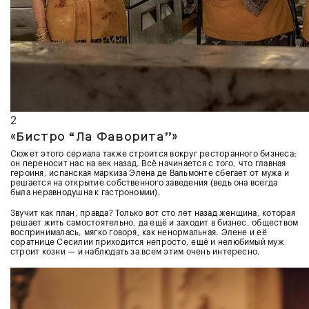
2
«Бистро “Ла Фаворита”»
Сюжет этого сериала также строится вокруг ресторанного бизнеса:
он переносит нас на век назад. Всё начинается с того, что главная
героиня, испанская маркиза Элена де Вальмонте сбегает от мужа и
решается на открытие собственного заведения (ведь она всегда
была неравнодушна к гастрономии).
Звучит как план, правда? Только вот сто лет назад женщина, которая
решает жить самостоятельно, да ещё и заходит в бизнес, обществом
воспринималась, мягко говоря, как ненормальная. Элене и её
соратнице Сесилии приходится непросто, ещё и нелюбимый муж
строит козни — и наблюдать за всем этим очень интересно.