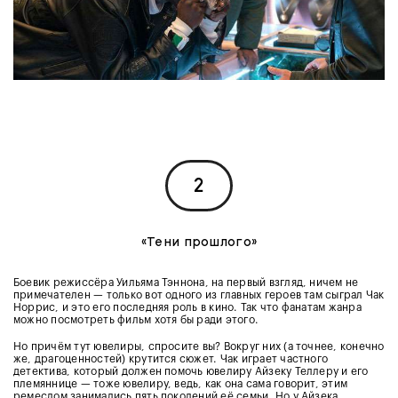
2
«Тени прошлого»
Боевик режиссёра Уильяма Тэннона, на первый взгляд, ничем не
примечателен — только вот одного из главных героев там сыграл Чак
Норрис, и это его последняя роль в кино. Так что фанатам жанра
можно посмотреть фильм хотя бы ради этого.
Но причём тут ювелиры, спросите вы? Вокруг них (а точнее, конечно
же, драгоценностей) крутится сюжет. Чак играет частного
детектива, который должен помочь ювелиру Айзеку Теллеру и его
племяннице — тоже ювелиру, ведь, как она сама говорит, этим
ремеслом занимались пять поколений её семьи. Но у Айзека