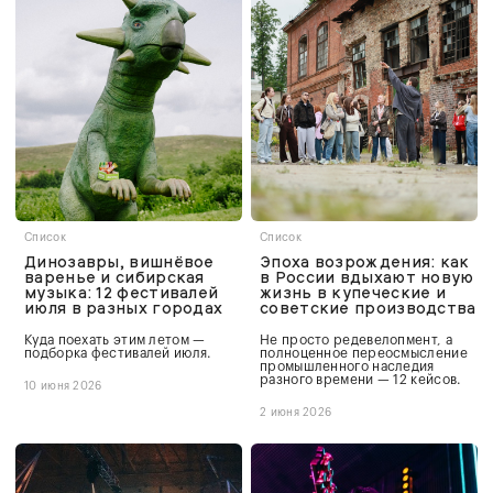
Список
Список
Динозавры, вишнёвое
Эпоха возрождения: как
варенье и сибирская
в России вдыхают новую
музыка: 12 фестивалей
жизнь в купеческие и
июля в разных городах
советские производства
Куда поехать этим летом —
Не просто редевелопмент, а
подборка фестивалей июля.
полноценное переосмысление
промышленного наследия
разного времени — 12 кейсов.
10 июня 2026
2 июня 2026