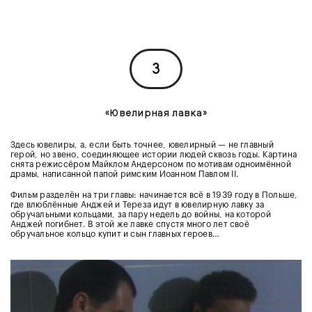
3
«Ювелирная лавка»
Здесь ювелиры, а, если быть точнее, ювелирный — не главный
герой, но звено, соединяющее истории людей сквозь годы. Картина
снята режиссёром Майклом Андерсоном по мотивам одноимённой
драмы, написанной папой римским Иоанном Павлом II.
Фильм разделён на три главы: начинается всё в 1939 году в Польше,
где влюблённые Анджей и Тереза идут в ювелирную лавку за
обручальными кольцами, за пару недель до войны, на которой
Анджей погибнет. В этой же лавке спустя много лет своё
обручальное кольцо купит и сын главных героев…