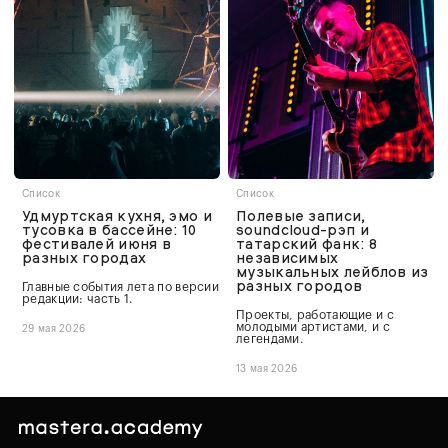
Список
Список
Удмуртская кухня, эмо и
Полевые записи,
тусовка в бассейне: 10
soundcloud-рэп и
фестивалей июня в
татарский фанк: 8
разных городах
независимых
музыкальных лейблов из
разных городов
Главные события лета по версии
редакции: часть 1.
Проекты, работающие и с
молодыми артистами, и с
29 мая 2026
легендами.
13 мая 2026