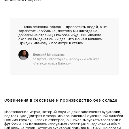
— Наша основная задача — просветить людей, а не
заработать побольше, поэтому мы никогда не
добавим на страницы какого-нибудь ИП Иванова,
сколько бы денег он ни дал. Что я о нём напишу?
Приди к Иванову и посмотри в стену?
Дмитрий Мироманов
создатель квестбука «Бабрбук» и комикса
«Легенды озера Байкал»
Обвинения в сексизме и производство без склада
Изготовление мерча, который служил для привлечения аудитории,
подтолкнуло Дмитрия к созданию полноценной сувенирной линейки.
Помимо кружек, шапок и стикеров, он начал выпускать толстовки и
футболки. Так появилась капсульная коллекция с надписью «Баба с
Байкала» на груди, которую аудитория приняла в штыки. По словам