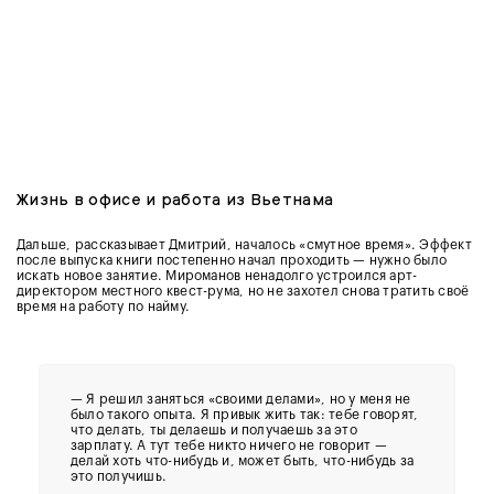
Жизнь в офисе и работа из Вьетнама
Дальше, рассказывает Дмитрий, началось «смутное время». Эффект
после выпуска книги постепенно начал проходить — нужно было
искать новое занятие. Мироманов ненадолго устроился арт-
директором местного квест-рума, но не захотел снова тратить своё
время на работу по найму.
— Я решил заняться «своими делами», но у меня не
было такого опыта. Я привык жить так: тебе говорят,
что делать, ты делаешь и получаешь за это
зарплату. А тут тебе никто ничего не говорит —
делай хоть что-нибудь и, может быть, что-нибудь за
это получишь.