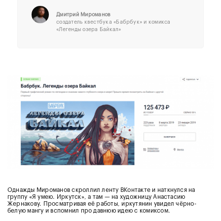
Дмитрий Мироманов
создатель квестбука «Бабрбук» и комикса
«Легенды озера Байкал»
Однажды Мироманов скроллил ленту ВКонтакте и наткнулся на
группу «Я умею. Иркутск», а там — на художницу Анастасию
Жернакову. Просматривая её работы, иркутянин увидел чёрно-
белую мангу и вспомнил про давнюю идею с комиксом.