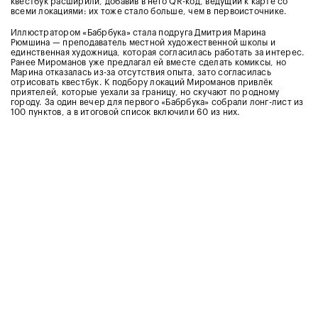
квестбук расширили, добавив в него QR-код, ведущий к карте со
всеми локациями: их тоже стало больше, чем в первоисточнике.
Иллюстратором «Бабрбука» стала подруга Дмитрия Марина
Рюмшина — преподаватель местной художественной школы и
единственная художница, которая согласилась работать за интерес.
Ранее Мироманов уже предлагал ей вместе сделать комиксы, но
Марина отказалась из-за отсутствия опыта, зато согласилась
отрисовать квестбук. К подбору локаций Мироманов привлёк
приятелей, которые уехали за границу, но скучают по родному
городу. За один вечер для первого «Бабрбука» собрали лонг-лист из
100 пунктов, а в итоговой список включили 60 из них.