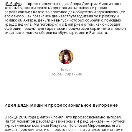
«
Бабрбук
» — проект иркутского дизайнера Дмитрия Мироманова,
который устал выполнять корпоративные заказы и решил
переключиться на что-то полезное для общества и вдохновляющее
его самого. Так появились два квестпутеводителя по Иркутску и
комикс об Ангаре, деньги на выпуск которых собрали с помощью
краудфандинга. Мы поговорили с Дмитрием о том, как он создал
ещё один продукт для «иркутской продуктовой корзины» и в чём он
видит залог успеха сборов на «Бумстартере» и Planeta.ru.
Текст:
Любовь Саранина
Идея Дяди Миши и профессиональное выгорание
В конце 2016 года Дмитрий понял, что профессионально выгорел.
На тот момент он работал дизайнером в «Гранд Байкале» — крупной
туристической компании Иркутска. По словам Мироманова, его в
момент переклинило, и он просто понял, что занимается «не тем»: