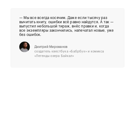
— Мы все всегда косячим. Даже если тысячу раз
вычитать книгу, ошибки всё равно найдутся. А так —
выпустил небольшой тираж, внёс правки и, когда
все экземпляры закончились, напечатал новые, уже
без ошибок.
Дмитрий Мироманов
создатель квестбука «Бабрбук» и комикса
«Легенды озера Байкал»