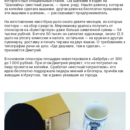
которого был специальный станок. «За шапками я ездил на
“Шанхайку» (местный рынок, — прим. ред). Нашёл девочку, которая
за копейки сделала вышивки, другая девочка бесплатно пришивала
эти вышивки к шапкам», — рассказывает предприниматель.
На изготовление квестбука ушло около девяти месяцев, из которых
полтора — на сбор средств. Мироманову удалось получить от
спонсоров на «Бумстартере» даже больше заявленной суммы — 54
тысячи рублей. В итоге 50 тысяч он заплатил художнице, около 12,5
ушло на уплату комиссии и налога, остальное — на кружки и другую
сувенирку, доставку и печать тиража на двух языках. О требованиях к
типографии речи не шло: «Где дешевле, там и сделал», —
признаётся Дмитрий.
В основном спонсоры площадки инвестировали в «Бабрбук» от 300
до 1 000 рублей. При этом Дмитрий уверяет, что не потратил на
пиар проекта ни копейки. Сработал «местный патриотизм»: его
идею бесплатно поддержали лидеры мнений и блогеры, причём как
живущие в Иркутске, так и давно уехавшие из города.