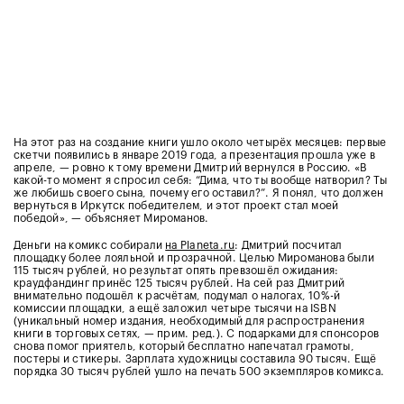
На этот раз на создание книги ушло около четырёх месяцев: первые
скетчи появились в январе 2019 года, а презентация прошла уже в
апреле, — ровно к тому времени Дмитрий вернулся в Россию. «В
какой-то момент я спросил себя: “Дима, что ты вообще натворил? Ты
же любишь своего сына, почему его оставил?”. Я понял, что должен
вернуться в Иркутск победителем, и этот проект стал моей
победой», — объясняет Мироманов.
Деньги на комикс собирали
на Planeta.ru
: Дмитрий посчитал
площадку более лояльной и прозрачной. Целью Мироманова были
115 тысяч рублей, но результат опять превзошёл ожидания:
краудфандинг принёс 125 тысяч рублей. На сей раз Дмитрий
внимательно подошёл к расчётам, подумал о налогах, 10%-й
комиссии площадки, а ещё заложил четыре тысячи на ISBN
(уникальный номер издания, необходимый для распространения
книги в торговых сетях, — прим. ред.). С подарками для спонсоров
снова помог приятель, который бесплатно напечатал грамоты,
постеры и стикеры. Зарплата художницы составила 90 тысяч. Ещё
порядка 30 тысяч рублей ушло на печать 500 экземпляров комикса.