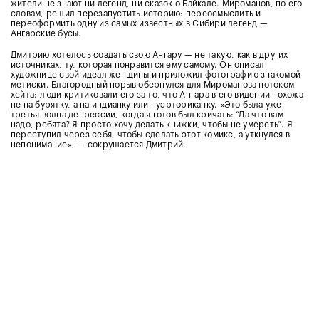
жители не знают ни легенд, ни сказок о Байкале. Мироманов, по его
словам, решил перезапустить историю: переосмыслить и
переоформить одну из самых известных в Сибири легенд —
Ангарские бусы.
Дмитрию хотелось создать свою Ангару — не такую, как в других
источниках, ту, которая понравится ему самому. Он описал
художнице свой идеал женщины и приложил фотографию знакомой
метиски. Благородный порыв обернулся для Мироманова потоком
хейта: люди критиковали его за то, что Ангара в его видении похожа
не на бурятку, а на индианку или пуэрториканку. «Это была уже
третья волна депрессии, когда я готов был кричать: “Да что вам
надо, ребята? Я просто хочу делать книжки, чтобы не умереть”. Я
переступил через себя, чтобы сделать этот комикс, а уткнулся в
непонимание», — сокрушается Дмитрий.