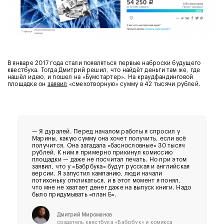
В январе 2017 года стали появляться первые наброски будущего
квестбука. Тогда Дмитрий решил, что найдёт деньги там же, где
нашёл идею, и пошел на «Бумстартер». На краудфандинговой
площадке он
заявил
«смехотворную» сумму в 42 тысячи рублей.
— Я дуралей. Перед началом работы я спросил у
Марины, какую сумму она хочет получить, если всё
получится. Она загадала «баснословные» 30 тысяч
рублей. К ним я примерно прикинул комиссию
площадки — даже не посчитал печать. Но при этом
заявил, что у «Бабрбука» будут русская и английская
версии. Я запустил кампанию, люди начали
потихоньку откликаться, и в этот момент я понял,
что мне не хватает денег даже на выпуск книги. Надо
было придумывать «план Б».
Дмитрий Мироманов
создатель квестбука «Бабрбук» и комикса