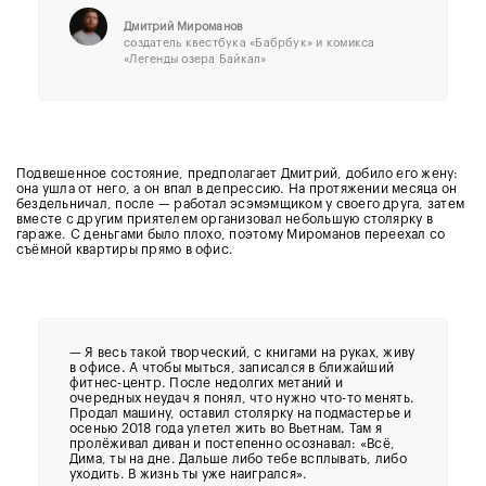
Дмитрий Мироманов
создатель квестбука «Бабрбук» и комикса
«Легенды озера Байкал»
Подвешенное состояние, предполагает Дмитрий, добило его жену:
она ушла от него, а он впал в депрессию. На протяжении месяца он
бездельничал, после — работал эсэмэмщиком у своего друга, затем
вместе с другим приятелем организовал небольшую столярку в
гараже. С деньгами было плохо, поэтому Мироманов переехал со
съёмной квартиры прямо в офис.
— Я весь такой творческий, с книгами на руках, живу
в офисе. А чтобы мыться, записался в ближайший
фитнес-центр. После недолгих метаний и
очередных неудач я понял, что нужно что-то менять.
Продал машину, оставил столярку на подмастерье и
осенью 2018 года улетел жить во Вьетнам. Там я
пролёживал диван и постепенно осознавал: «Всё,
Дима, ты на дне. Дальше либо тебе всплывать, либо
уходить. В жизнь ты уже наигрался».