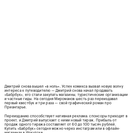
Дмитрий снова вышел «в ноль». Успех комикса вызвал новую волну
интереса к путеводителю — Дмитрий снова начал продавать
«Бабрбук», его стали закупать магазины, туристические организации
и частные гиды. На сегодня Мироманов шесть раз переиздавал
первый квестбук и три раза — свой графический роман про
Приангарье.
Переизданию способствует нативная реклама: спонсоры приходят в
проект, и Дмитрий выпускает с ними новый тираж. Прибыль от
продаж одного тиража составляет от 60 до 100 тысяч рублей.
Купить «Бабрбук» сегодня можно через инстаграм или в офлайн-
магазинах в Иркутске.