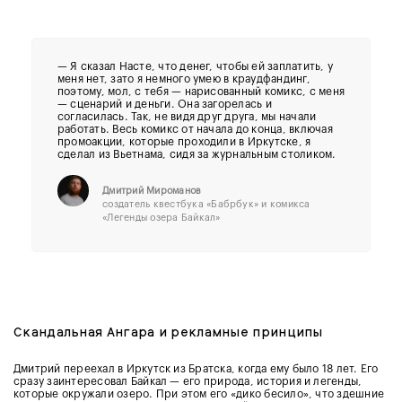
— Я сказал Насте, что денег, чтобы ей заплатить, у
меня нет, зато я немного умею в краудфандинг,
поэтому, мол, с тебя — нарисованный комикс, с меня
— сценарий и деньги. Она загорелась и
согласилась. Так, не видя друг друга, мы начали
работать. Весь комикс от начала до конца, включая
промоакции, которые проходили в Иркутске, я
сделал из Вьетнама, сидя за журнальным столиком.
Дмитрий Мироманов
создатель квестбука «Бабрбук» и комикса
«Легенды озера Байкал»
Скандальная Ангара и рекламные принципы
Дмитрий переехал в Иркутск из Братска, когда ему было 18 лет. Его
сразу заинтересовал Байкал — его природа, история и легенды,
которые окружали озеро. При этом его «дико бесило», что здешние