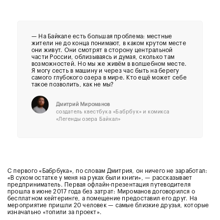
— На Байкале есть большая проблема: местные
жители не до конца понимают, в каком крутом месте
они живут. Они смотрят в сторону центральной
части России, облизываясь и думая, сколько там
возможностей. Но мы же живём в волшебном месте.
Я могу сесть в машину и через час быть на берегу
самого глубокого озера в мире. Кто ещё может себе
такое позволить, как не мы?
Дмитрий Мироманов
создатель квестбука «Бабрбук» и комикса
«Легенды озера Байкал»
С первого «Бабрбука», по словам Дмитрия, он ничего не заработал:
«В сухом остатке у меня на руках были книги», — рассказывает
предприниматель. Первая офлайн-презентация путеводителя
прошла в июне 2017 года без затрат: Мироманов договорился о
бесплатном кейтеринге, а помещение предоставил его друг. На
мероприятие пришли 20 человек — самые близкие друзья, которые
изначально «топили за проект».