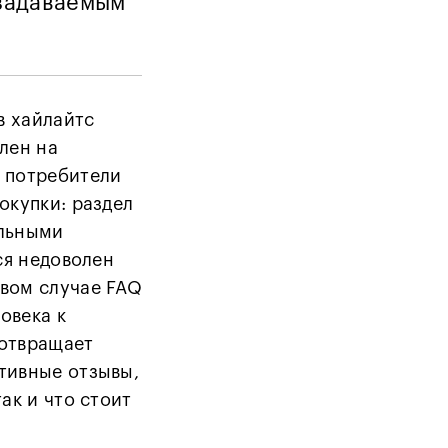
задаваемым
в хайлайтс
лен на
 потребители
окупки: раздел
альными
ся недоволен
вом случае FAQ
овека к
дотвращает
тивные отзывы,
ак и что стоит