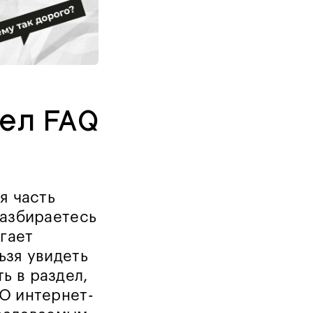
ел FAQ
я часть
разбираетесь
гает
ьзя увидеть
ь в раздел,
EO интернет-