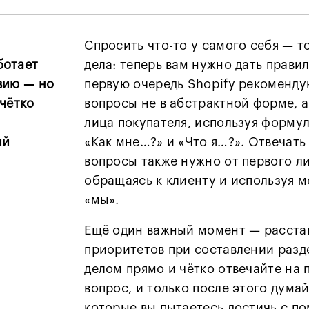
Спросить что-то у самого себя — т
ботает
дела: теперь вам нужно дать прави
вию — но
первую очередь Shopify рекоменду
 чётко
вопросы не в абстрактной форме, а
лица покупателя, используя форму
ий
«Как мне…?» и «Что я…?». Отвечать
вопросы также нужно от первого л
обращаясь к клиенту и используя 
«мы».
Ещё один важный момент — расста
приоритетов при составлении разд
делом прямо и чётко отвечайте на
вопрос, и только после этого думай
которые вы пытаетесь достичь с п