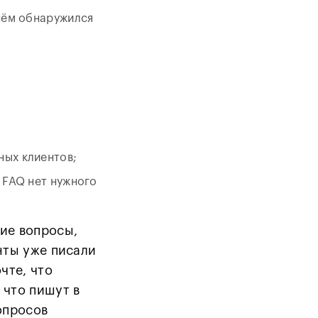
 нём обнаружился
ных клиентов;
в FAQ нет нужного
ие вопросы,
нты уже писали
чте, что
 что пишут в
опросов