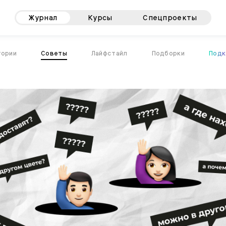
Журнал
Курсы
Спецпроекты
тории
Советы
Лайфстайл
Подборки
Подк