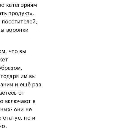
по категориям
ать продукт».
 посетителей,
пы воронки
м, что вы
жет
образом.
агодаря им вы
ании и ещё раз
аетесь от
то включают в
ных: они не
 статус, но и
но.