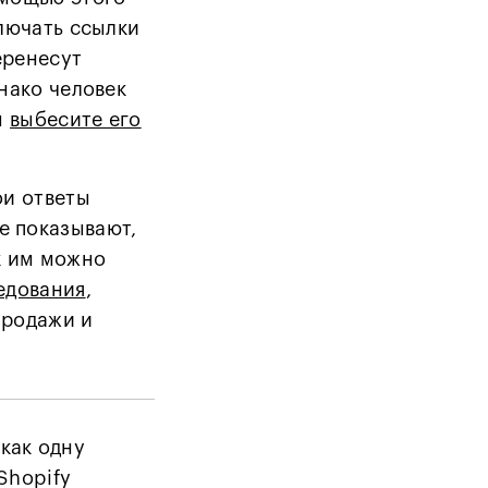
ключать ссылки
еренесут
днако человек
ы
выбесите его
ои ответы
е показывают,
к им можно
едования
,
продажи и
как одну
Shopify