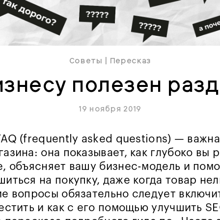
Советы
|
Пересказ
изнесу полезен разд
19 ноября 2019
AQ (frequently asked questions) — важна
азина: она показывает, как глубоко вы 
е, объясняет вашу бизнес-модель и помо
иться на покупку, даже когда товар нел
ие вопросы обязательно следует включит
местить и как с его помощью улучшить S