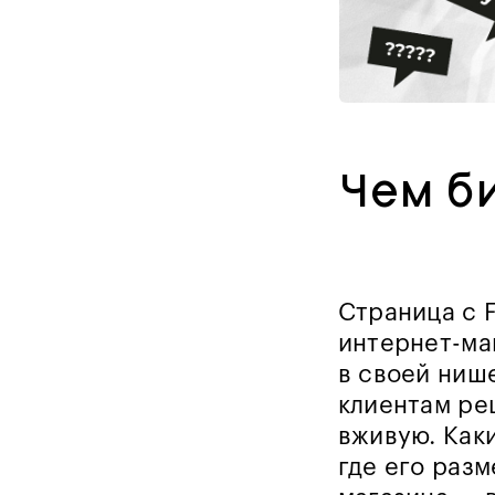
Чем б
Страница с F
интернет-маг
в своей ниш
клиентам реш
вживую. Как
где его раз