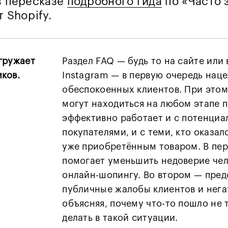
в пересказе
подробного гида
по «Часто 
т Shopify.
гружает
Раздел FAQ — будь то на сайте или 
ков.
Instagram — в первую очередь наце
обеспокоенных клиентов. При этом
могут находиться на любом этапе п
эффективно работает и с потенци
покупателями, и с теми, кто оказал
уже приобретённым товаром. В пер
помогает уменьшить недоверие чел
онлайн-шопингу. Во втором — пре
публичные жалобы клиентов и нега
объясняя, почему что-то пошло не т
делать в такой ситуации.