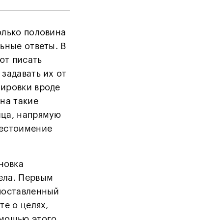
олько половина
льные ответы. В
ют писать
 задавать их от
лировки вроде
 на такие
ица, напрямую
местоимение
новка
ела. Первым
 поставленный
те о целях,
омощью этого