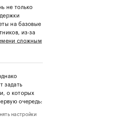
чь не только
ддержки
еты на базовые
тников, из-за
ремени сложным
однако
т задать
и, о которых
первую очередь:
енять настройки