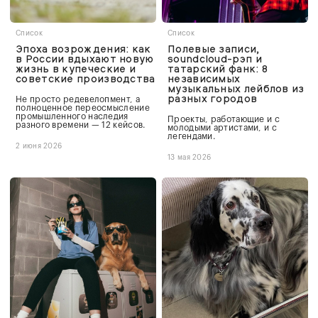
Список
Список
Эпоха возрождения: как
Полевые записи,
в России вдыхают новую
soundcloud-рэп и
жизнь в купеческие и
татарский фанк: 8
советские производства
независимых
музыкальных лейблов из
разных городов
Не просто редевелопмент, а
полноценное переосмысление
промышленного наследия
Проекты, работающие и с
разного времени — 12 кейсов.
молодыми артистами, и с
легендами.
2 июня 2026
13 мая 2026