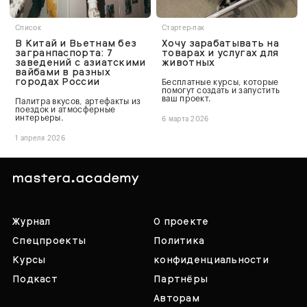
Список
Стартер-пак
В Китай и Вьетнам без
Хочу зарабатывать на
загранпаспорта: 7
товарах и услугах для
заведений с азиатскими
животных
вайбами в разных
городах России
Бесплатные курсы, которые
помогут создать и запустить
ваш проект.
Палитра вкусов, артефакты из
поездок и атмосферные
интерьеры.
6 марта 2026
1 апреля 2026
Журнал
О проекте
Спецпроекты
Политика
Курсы
конфиденциальности
Подкаст
Партнёры
Авторам