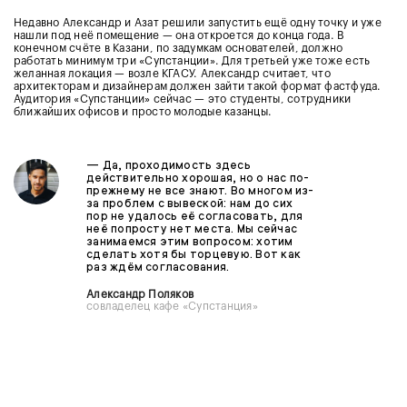
Недавно Александр и Азат решили запустить ещё одну точку и уже
нашли под неё помещение — она откроется до конца года. В
конечном счёте в Казани, по задумкам основателей, должно
работать минимум три «Супстанции». Для третьей уже тоже есть
желанная локация — возле КГАСУ. Александр считает, что
архитекторам и дизайнерам должен зайти такой формат фастфуда.
Аудитория «Супстанции» сейчас — это студенты, сотрудники
ближайших офисов и просто молодые казанцы.
— Да, проходимость здесь
действительно хорошая, но о нас по-
прежнему не все знают. Во многом из-
за проблем с вывеской: нам до сих
пор не удалось её согласовать, для
неё попросту нет места. Мы сейчас
занимаемся этим вопросом: хотим
сделать хотя бы торцевую. Вот как
раз ждём согласования.
Александр Поляков
совладелец кафе «Супстанция»