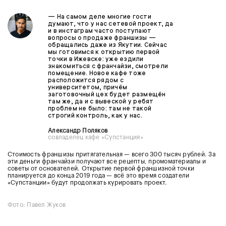
— На самом деле многие гости
думают, что у нас сетевой проект, да
и в инстаграм часто поступают
вопросы о продаже франшизы —
обращались даже из Якутии. Сейчас
мы готовимся к открытию первой
точки в Ижевске: уже ездили
знакомиться с франчайзи, смотрели
помещение. Новое кафе тоже
расположится рядом с
университетом, причём
заготовочный цех будет размещён
там же, да и с вывеской у ребят
проблем не было: там не такой
строгий контроль, как у нас.
Александр Поляков
совладелец кафе «Супстанция»
Стоимость франшизы притягательная — всего 300 тысяч рублей. За
эти деньги франчайзи получают все рецепты, промоматериалы и
советы от основателей. Открытие первой франшизной точки
планируется до конца 2019 года — всё это время создатели
«Супстанции» будут продолжать курировать проект.
Фото: Павел Жуков