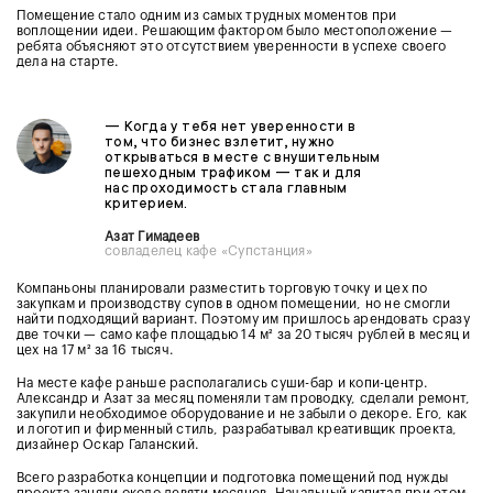
Помещение стало одним из самых трудных моментов при
воплощении идеи. Решающим фактором было местоположение —
ребята объясняют это отсутствием уверенности в успехе своего
дела на старте.
— Когда у тебя нет уверенности в
том, что бизнес взлетит, нужно
открываться в месте с внушительным
пешеходным трафиком — так и для
нас проходимость стала главным
критерием.
Азат Гимадеев
совладелец кафе «Супстанция»
Компаньоны планировали разместить торговую точку и цех по
закупкам и производству супов в одном помещении, но не смогли
найти подходящий вариант. Поэтому им пришлось арендовать сразу
две точки — само кафе площадью 14
м²
за 20 тысяч рублей в месяц и
цех на 17
м² за 16 тысяч
.
На месте кафе раньше
располагались суши-бар и копи-центр.
Александр и Азат за месяц поменяли там проводку, сделали ремонт,
закупили необходимое оборудование и не забыли о декоре. Его, как
и логотип и фирменный стиль, разрабатывал креативщик проекта,
дизайнер Оскар Галанский.
Всего разработка концепции и подготовка помещений под нужды