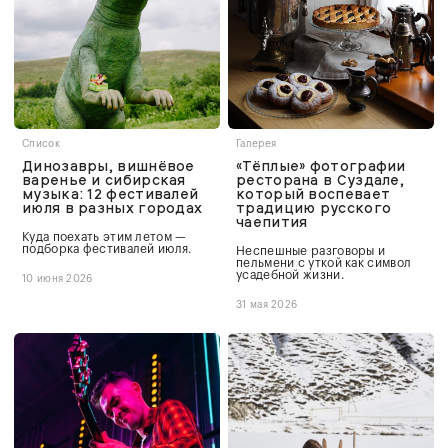
Список
Галерея
Динозавры, вишнёвое
«Тёплые» фотографии
варенье и сибирская
ресторана в Суздале,
музыка: 12 фестивалей
который воспевает
июля в разных городах
традицию русского
чаепития
Куда поехать этим летом —
подборка фестивалей июля.
Неспешные разговоры и
пельмени с уткой как символ
усадебной жизни.
10 июня 2026
31 мая 2026