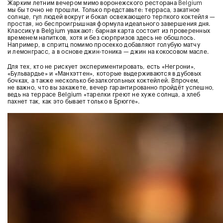
Жарким летним вечером мимо воронежского ресторана
Belgium
мы бы точно не прошли. Только представьте: терраса, закатное
солнце, гул людей вокруг и бокал освежающего терпкого коктейля —
простая, но беспроигрышная формула идеального завершения дня.
Классику в Belgium уважают: барная карта состоит из проверенных
временем напитков, хотя и без сюрпризов здесь не обошлось.
Например, в спритц помимо просекко добавляют голубую матчу
и лемонграсс, а в основе джин-тоника — джин на кокосовом масле.
Для тех, кто не рискует экспериментировать, есть «Негрони»,
«Бульвардье» и «Манхэттен», которые выдерживаются в дубовых
бочках, а также несколько безалкогольных коктейлей. Впрочем,
не важно, что вы закажете, вечер гарантированно пройдёт успешно,
ведь на террасе Belgium «тарелки греют не хуже солнца, а хлеб
пахнет так, как это бывает только в Брюгге».