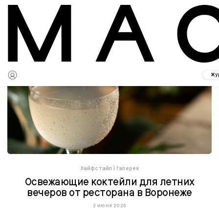
Жу
Лайфстайл
|
Галерея
Освежающие коктейли для летних
вечеров от ресторана в Воронеже
2 июня 2025