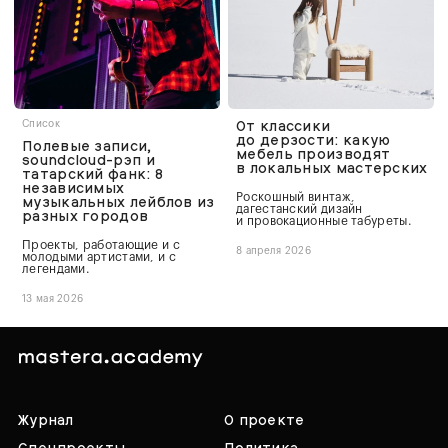
От классики
Список
до дерзости: какую
Полевые записи,
мебель производят
soundcloud-рэп и
в локальных мастерских
татарский фанк: 8
независимых
Роскошный винтаж,
музыкальных лейблов из
дагестанский дизайн
разных городов
и провокационные табуреты.
Проекты, работающие и с
8 апреля 2026
молодыми артистами, и с
легендами.
13 мая 2026
Журнал
О проекте
Спецпроекты
Политика