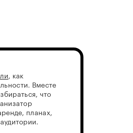
али
, как
льности. Вместе
бираться, что
ганизатор
аренде, планах,
 аудитории.