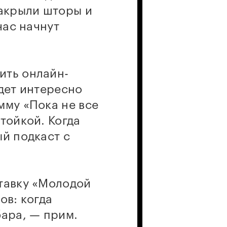
закрыли шторы и
час начнут
ить онлайн-
дет интересно
мму «Пока не все
тойкой. Когда
ый подкаст с
ставку «Молодой
ов: когда
бара, — прим.