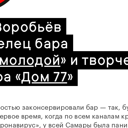
Воробьёв
елец бара
 молодой
» и творч
а «
Дом 77
»
остью законсервировали бар — так, бу
ервое время, когда по всем каналам к
оронавирус», у всей Самары была пан