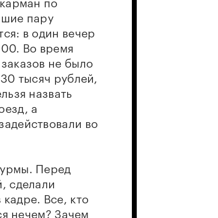
 карман по
йшие пару
ся: в один вечер
000. Во время
 заказов не было
 30 тысяч рублей,
ельзя назвать
оезд, а
задействовали во
аурмы. Перед
й, сделали
кадре. Все, кто
ься нечем? Зачем