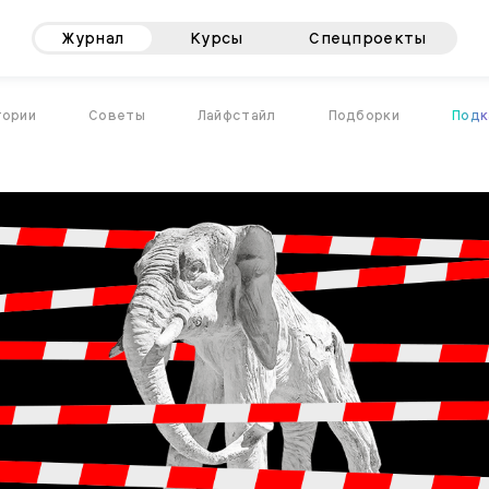
Журнал
Курсы
Спецпроекты
тории
Советы
Лайфстайл
Подборки
Подк