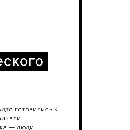
еского
дто готовились к
ричали
ика — люди