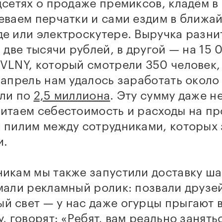
цсетях о продаже премиксов, кладём в
еваем перчатки и сами ездим в ближа
е или электроскутере. Выручка разнит
 две тысячи рублей, в другой — на 15 
VLNY, который смотрели 350 человек,
 апрель нам удалось заработать около
али по
2,5 миллиона
. Эту сумму даже н
итаем себестоимость и расходы на пр
 пилим между сотрудниками, которых 
и.
никам мы также запустили доставку ш
мали рекламный ролик: позвали друзе
 свет — у нас даже огурцы прыгают в 
у, говорят: «Ребят, вам реально занят