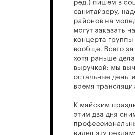
ред.) пишем в со
санитайзеру, над
районов на мопед
могут заказать на
концерта группы 
вообще. Всего за
хотя раньше дел
выручкой: мы выч
остальные деньги
время трансляци
К майским празд
этим два дня сни
профессиональный
видел эту реклам