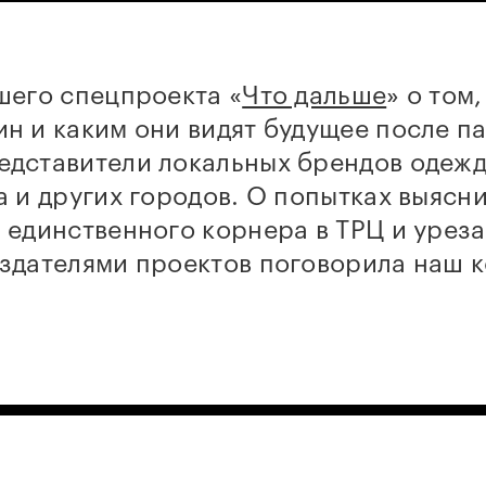
шего спецпроекта «
Что дальше
» о том
н и каким они видят будущее после п
едставители локальных брендов одежд
а и других городов. О попытках выясни
 единственного корнера в ТРЦ и урез
оздателями проектов поговорила наш 