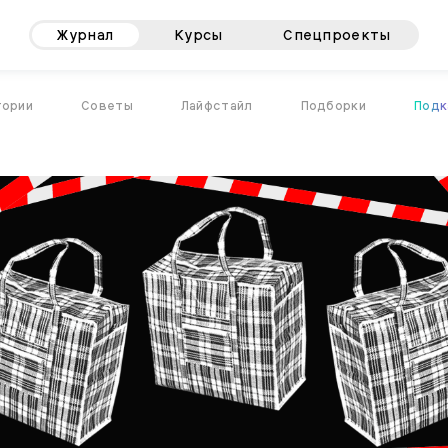
Журнал
Курсы
Спецпроекты
тории
Советы
Лайфстайл
Подборки
Подк