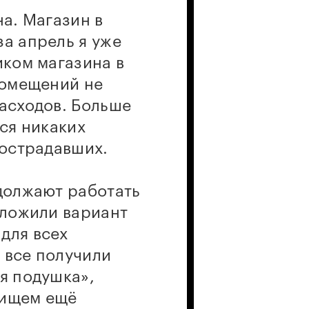
на. Магазин в
за апрель я уже
иком магазина в
помещений не
расходов. Больше
тся никаких
пострадавших.
одолжают работать
дложили вариант
для всех
т все получили
я подушка»,
 ищем ещё