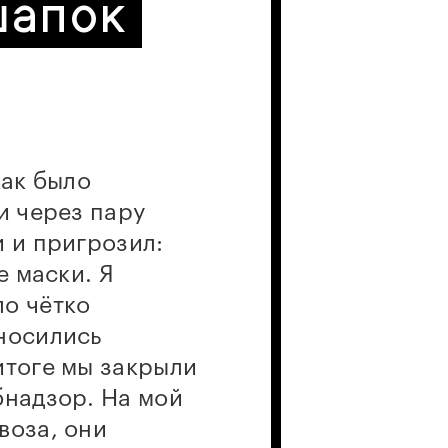
шапок
как было
и через пару
и и пригрозил:
е маски. Я
ло чётко
вносились
итоге мы закрыли
бнадзор. На мой
воза, они