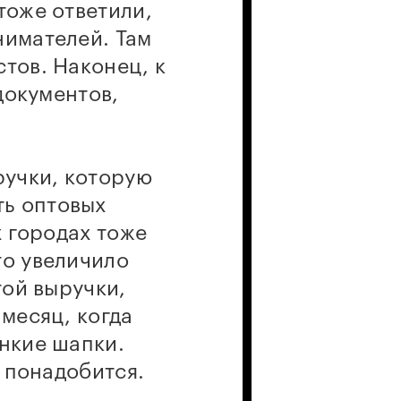
тоже ответили,
нимателей. Там
тов. Наконец, к
документов,
ручки, которую
ть оптовых
х городах тоже
то увеличило
той выручки,
 месяц, когда
онкие шапки.
е понадобится.