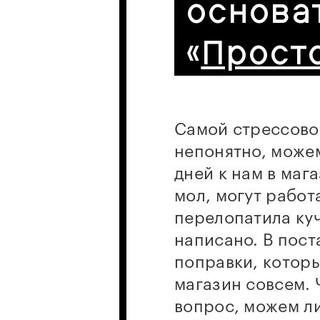
основа
«
Прост
Самой стрессовой
непонятно, можем
дней к нам в маг
мол, могут работ
перелопатила ку
написано. В пос
поправки, которы
магазин совсем. 
вопрос, можем ли