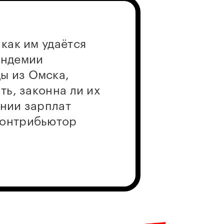
, как им удаётся
андемии
ы из Омска,
ть, законна ли их
ании зарплат
контрибьютор