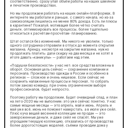
соответственно, сразу упал объём работы на наших швейном
и печатном производствах.
Но мы продолжаем работать на наших онлайн-платформах. В
интернете мы работали и раньше, с самого начала, но из-за
самоизоляции лишились не менее 80% дохода. Есть ли плюсы
в карантине? Пожалуй, мотивация более чётко считать
деньги, оптимизировать все процессы, более тщательно
относиться к расчётам-просчётам- планированию.
Штат остался без изменений. Мы никого не уволили, только
одного сотрудника отправили в отпуск до момента открытия
магазина. Аренду, несмотря на закрытие магазина, нужно
продолжать платить: дали скидку на два месяца и не хотят в
итоге давать «каникулы» — работаем над этим.
«Подушки безопасности» у нас нет: все средства вложены в
оборот. Основная цель сейчас — сохранение компании и
персонала. Производство одежды в России и особенно в
регионах — сложное и очень нишевое. Если сейчас не
сохранить налаженные процессы и персонал, то собрать
потом заново команду, при очень ограниченном выборе
профессионалов, будет непросто.
Поэтому работу мы продолжим. Будет очевидный спад, и план
на лето-2020 мы не выполним: это уже сейчас понятно. У нас
самые мощные месяцы — это апрель, май и июнь. Апрель и
май уже всё, июнь не поможет наверстать, а в июле уже сейл.
Плюс куча вещей весенней коллекции не продан — это
замороженные деньги, и даже сейл не спасёт. Мы уже
упрощаем текущую коллекцию, отказались от производства
более дорогостоящих моделей, съёмки проводим дома у