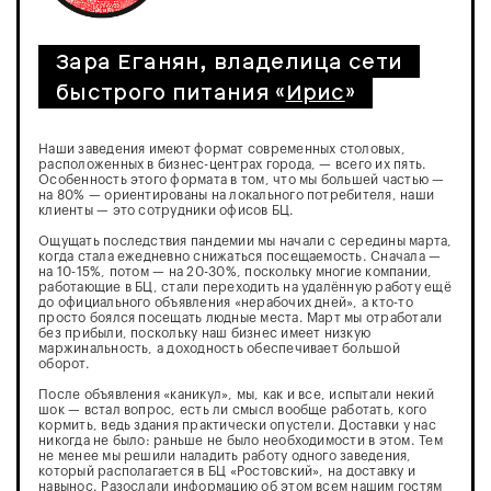
Зара Еганян, владелица сети
быстрого питания «
Ирис
»
Наши заведения имеют формат современных столовых,
расположенных в бизнес-центрах города, — всего их пять.
Особенность этого формата в том, что мы большей частью —
на 80% — ориентированы на локального потребителя, наши
клиенты — это сотрудники офисов БЦ.
Ощущать последствия пандемии мы начали с середины марта,
когда стала ежедневно снижаться посещаемость. Сначала —
на 10-15%, потом — на 20-30%, поскольку многие компании,
работающие в БЦ, стали переходить на удалённую работу ещё
до официального объявления «нерабочих дней», а кто-то
просто боялся посещать людные места. Март мы отработали
без прибыли, поскольку наш бизнес имеет низкую
маржинальность, а доходность обеспечивает большой
оборот.
После объявления «каникул», мы, как и все, испытали некий
шок — встал вопрос, есть ли смысл вообще работать, кого
кормить, ведь здания практически опустели. Доставки у нас
никогда не было: раньше не было необходимости в этом. Тем
не менее мы решили наладить работу одного заведения,
который располагается в БЦ «Ростовский», на доставку и
навынос. Разослали информацию об этом всем нашим гостям