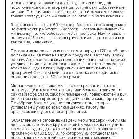
и за два-три дня наладили доставку, в течение недели
подключились к агрегаторам и запустили сайт собственными
силами. Проявились сплочённость нашей команды, скрытые
таланты сотрудников и желание работать на благо компании.
В нашей сети — около 60 человек. Весь штат пока сохранили,
но фактически работают 15 человек — остальным выплатили
минималку. Те, кто работает, имеют пропуска. Нам их выдали
почему-то 15 штук — по какой причине именно столько и кто
так решил, непонятно.
Продажи навынос сегодня составляют порядка 17% от оборота
до пандемии. Хватает на закупку продуктов, зарплату и одну
аренду. Арендодатели двух помещений не пошли ни на какие
уступки, несмотря на все законодательные акты касательно
этой темы. Одни даже умудрились выставить пеню за
просрочку! С остальными довольно легко договорились о
снижении аренды на 50% и отсрочке.
Мы понимали, что [пандемия] — это серьёзно и надолго,
поэтому ещё в начале марта закупили большое количество
санитайзеров для обработки помещений, поверхностей и рук,
бесконтактные термометры, медицинские маски, перчатки.
Приобрели бактерицидные рециркуляторы, которые
установлены у нас во всех помещениях. Работу мы
организовали с учётом всех требований.
Объявленные на сегодняшний день меры поддержки были бы
для нас спасательным кругом, если бы удалось их получить.
На мой взгляд, поддержка не маленькая. Но я столкнулась с
проблемой: ОКВЭД 56.10, по которому мы осуществляем
деятельность и который есть в списке пострадавших