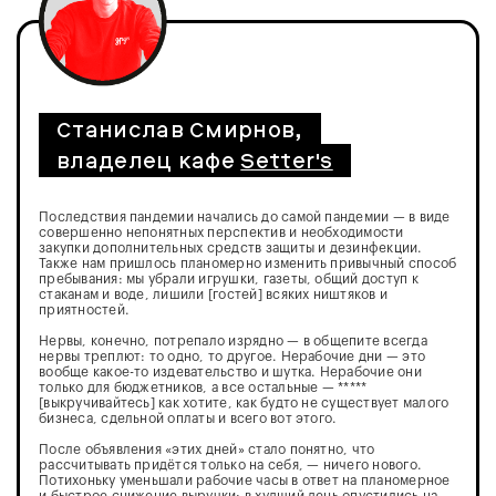
Станислав Смирнов,
владелец кафе
Setter's
Последствия пандемии начались до самой пандемии — в виде
совершенно непонятных перспектив и необходимости
закупки дополнительных средств защиты и дезинфекции.
Также нам пришлось планомерно изменить привычный способ
пребывания: мы убрали игрушки, газеты, общий доступ к
стаканам и воде, лишили [гостей] всяких ништяков и
приятностей.
Нервы, конечно, потрепало изрядно — в общепите всегда
нервы треплют: то одно, то другое. Нерабочие дни — это
вообще какое-то издевательство и шутка. Нерабочие они
только для бюджетников, а все остальные — *****
[выкручивайтесь] как хотите, как будто не существует малого
бизнеса, сдельной оплаты и всего вот этого.
После объявления «этих дней» стало понятно, что
рассчитывать придётся только на себя, — ничего нового.
Потихоньку уменьшали рабочие часы в ответ на планомерное