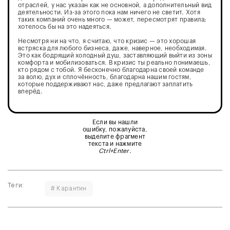
отраслей, у нас указан как не основной, а дополнительный вид
деятельности. Из-за этого пока нам ничего не светит. Хотя
таких компаний очень много — может, пересмотрят правила;
хотелось бы на это надеяться.
Несмотря ни на что, я считаю, что кризис — это хорошая
встряска для любого бизнеса, даже, наверное, необходимая.
Это как бодрящий холодный душ, заставляющий выйти из зоны
комфорта и мобилизоваться. В кризис ты реально понимаешь,
кто рядом с тобой. Я бесконечно благодарна своей команде
за волю, дух и сплочённость, благодарна нашим гостям,
которые поддерживают нас, даже предлагают заплатить
вперёд.
Если вы нашли
ошибку, пожалуйста,
выделите фрагмент
текста и нажмите
Ctrl+Enter
.
Теги:
# Карантин