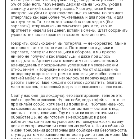
и быстрое снижение выручки: в худший день опустились на
5% от обычного, пару недель держались на 15-20%, уходя в
задницу и дикий кассовый разрыв. У сотрудников были
настроения уйти на кратковременные каникулы, но эта идея
отверглась как ещё более губительная: и для проекта, и для
сотрудников. Те, кто может спокойно пережидать [без
зарплаты], отправились на самоизоляцию, а те, кто не
протянет и недели без денег, встали в смены. Штат сохранить
удалось, но после карантина возможны изменения.
Говорить, сколько денег мы потеряли, — некорректно. Мы не
потеряли, так как их не имели. Потеряли сотрудники в
зарплате, потеряли поставщики в обороте, а мы просто
ничего не получили как владельцы, и даже пришлось
докладывать. Аренду нам отменили: у нас замечательный
арендодатель с прозрачными условиями и человеческим
отношением. «Подушки» никакой нет. Мы откладывали на
переделку второго зала, ремонт вентиляции и обновление
летней мебели — всё это накрылось за первую неделю
работы в минус. Ещё кредиты осталось доплатить, благо их
мало осталось, и кассовый разрыв не сказался на платежах.
Сайт у нас был [до локдауна], его адаптировали, теперь это
сайт с приёмом заказов. Ну, так себе, ведь кофейня — это не
про онлайн особо, хотя заказы привозим. Работаем навынос,
на самовывоз, на доставку: бесконтактная — оставить под
дверью — есть, конечно. Еду и напитки антисептиками не
обработаешь, но мы готовим в необходимых и даже
избыточных санитарных условиях: используем маски, лампу-
дезинфектор, изменили технологию работы. Но и в обычной
жизни требования достаточны для соблюдения безопасности:
глупо думать, что раньше мы не мыли руки, а теперь моем. Мы