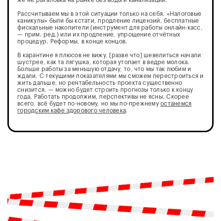
же не рыгаловка на рынке без воды и канализации.
Рассчитываем мы в этой ситуации только на себя. «Налоговые
каникулы» были бы кстати, продление лицензий, бесплатные
фискальные накопители (инструмент для работы онлайн-касс,
— прим. ред.) или их продление, упрощение отчётных
процедур. Реформы, в конце концов.
В карантине я плюсов не вижу, [разве что] шевелиться начали
шустрее, как та лягушка, которая утопает в ведре молока.
Больше работы за меньшую отдачу, то, что мы так любим и
ждали. С текущими показателями мы сможем перестроиться и
жить дальше, но рентабельность проекта существенно
снизится, — можно будет строить прогнозы только к концу
года. Работать продолжим, перспективы не ясны. Скорее
всего, всё будет по-новому, но мы по-прежнему
останемся
городским кафе здорового человека
.