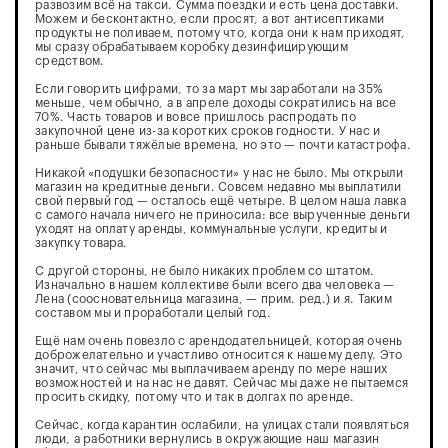
развозим всё на такси. Сумма поездки и есть цена доставки.
Можем и бесконтактно, если просят, а вот антисептиками
продукты не поливаем, потому что, когда они к нам приходят,
мы сразу обрабатываем коробку дезинфицирующим
средством.
Если говорить цифрами, то за март мы заработали на 35%
меньше, чем обычно, а в апреле доходы сократились на все
70%. Часть товаров и вовсе пришлось распродать по
закупочной цене из-за коротких сроков годности. У нас и
раньше бывали тяжёлые времена, но это — почти катастрофа.
Никакой «подушки безопасности» у нас не было. Мы открыли
магазин на кредитные деньги. Совсем недавно мы выплатили
свой первый год — осталось ещё четыре. В целом наша лавка
с самого начала ничего не приносила: все вырученные деньги
уходят на оплату аренды, коммунальные услуги, кредиты и
закупку товара.
С другой стороны, не было никаких проблем со штатом.
Изначально в нашем коллективе были всего два человека —
Лена (соосновательница магазина, — прим. ред.) и я. Таким
составом мы и проработали целый год.
Ещё нам очень повезло с арендодательницей, которая очень
доброжелательно и участливо относится к нашему делу. Это
значит, что сейчас мы выплачиваем аренду по мере наших
возможностей и на нас не давят. Сейчас мы даже не пытаемся
просить скидку, потому что и так в долгах по аренде.
Сейчас, когда карантин ослабили, на улицах стали появляться
люди, а работники вернулись в окружающие наш магазин