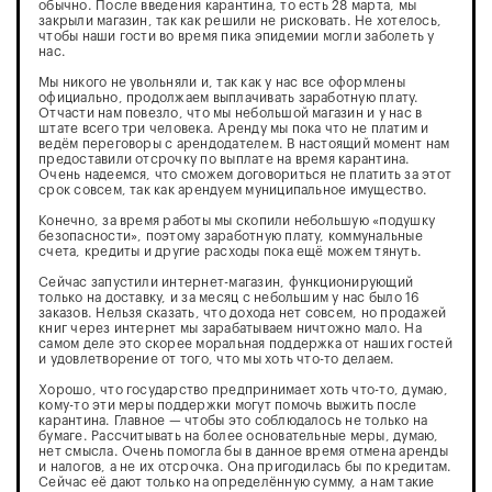
обычно. После введения карантина, то есть 28 марта, мы
закрыли магазин, так как решили не рисковать. Не хотелось,
чтобы наши гости во время пика эпидемии могли заболеть у
нас.
Мы никого не увольняли и, так как у нас все оформлены
официально, продолжаем выплачивать заработную плату.
Отчасти нам повезло, что мы небольшой магазин и у нас в
штате всего три человека. Аренду мы пока что не платим и
ведём переговоры с арендодателем. В настоящий момент нам
предоставили отсрочку по выплате на время карантина.
Очень надеемся, что сможем договориться не платить за этот
срок совсем, так как арендуем муниципальное имущество.
Конечно, за время работы мы скопили небольшую «подушку
безопасности», поэтому заработную плату, коммунальные
счета, кредиты и другие расходы пока ещё можем тянуть.
Сейчас запустили интернет-магазин, функционирующий
только на доставку, и за месяц с небольшим у нас было 16
заказов. Нельзя сказать, что дохода нет совсем, но продажей
книг через интернет мы зарабатываем ничтожно мало. На
самом деле это скорее моральная поддержка от наших гостей
и удовлетворение от того, что мы хоть что-то делаем.
Хорошо, что государство предпринимает хоть что-то, думаю,
кому-то эти меры поддержки могут помочь выжить после
карантина. Главное — чтобы это соблюдалось не только на
бумаге. Рассчитывать на более основательные меры, думаю,
нет смысла. Очень помогла бы в данное время отмена аренды
и налогов, а не их отсрочка. Она пригодилась бы по кредитам.
Сейчас её дают только на определённую сумму, а нам такие