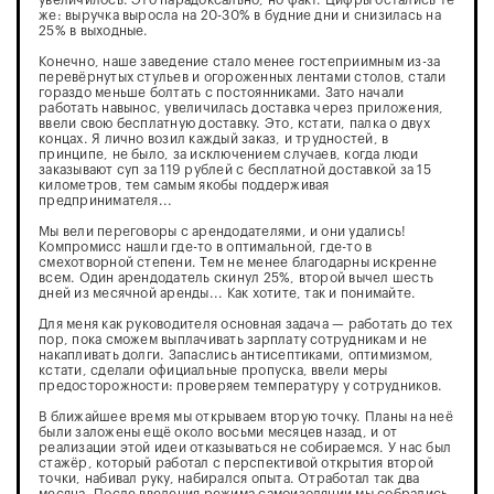
увеличилось. Это парадоксально, но факт. Цифры остались те
же: выручка выросла на 20-30% в будние дни и снизилась на
25% в выходные.
Конечно, наше заведение стало менее гостеприимным из-за
перевёрнутых стульев и огороженных лентами столов, стали
гораздо меньше болтать с постоянниками. Зато начали
работать навынос, увеличилась доставка через приложения,
ввели свою бесплатную доставку. Это, кстати, палка о двух
концах. Я лично возил каждый заказ, и трудностей, в
принципе, не было, за исключением случаев, когда люди
заказывают суп за 119 рублей с бесплатной доставкой за 15
километров, тем самым якобы поддерживая
предпринимателя...
Мы вели переговоры с арендодателями, и они удались!
Компромисс нашли где-то в оптимальной, где-то в
смехотворной степени. Тем не менее благодарны искренне
всем. Один арендодатель скинул 25%, второй вычел шесть
дней из месячной аренды... Как хотите, так и понимайте.
Для меня как руководителя основная задача — работать до тех
пор, пока сможем выплачивать зарплату сотрудникам и не
накапливать долги. Запаслись антисептиками, оптимизмом,
кстати, сделали официальные пропуска, ввели меры
предосторожности: проверяем температуру у сотрудников.
В ближайшее время мы открываем вторую точку. Планы на неё
были заложены ещё около восьми месяцев назад, и от
реализации этой идеи отказываться не собираемся. У нас был
стажёр, который работал с перспективой открытия второй
точки, набивал руку, набирался опыта. Отработал так два