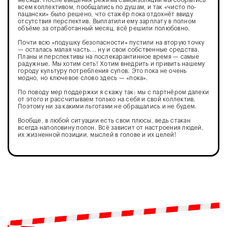
месяца. После введения режима самоизоляции мы собрались
всем коллективом, пообщались по душам, и так «чисто по-
пацански» было решено, что стажёр пока отдохнёт ввиду
отсутствия перспектив. Выплатили ему зарплату в полном
объёме за отработанный месяц, всё решили полюбовно.
Почти всю «подушку безопасности» пустили на вторую точку
— осталась малая часть... ну и свои собственные средства.
Планы и перспективы на послекарантинное время — самые
радужные. Мы хотим сеть! Хотим внедрить и привить нашему
городу культуру потребления супов. Это пока не очень
модно, но ключевое слово здесь — «пока».
По поводу мер поддержки я скажу так: мы с партнёром далеки
от этого и рассчитываем только на себя и свой коллектив.
Поэтому ни за какими льготами не обращались и не будем.
Вообще, в любой ситуации есть свои плюсы, ведь стакан
всегда наполовину полон. Всё зависит от настроения людей,
их жизненной позиции, мыслей в голове и их целей!