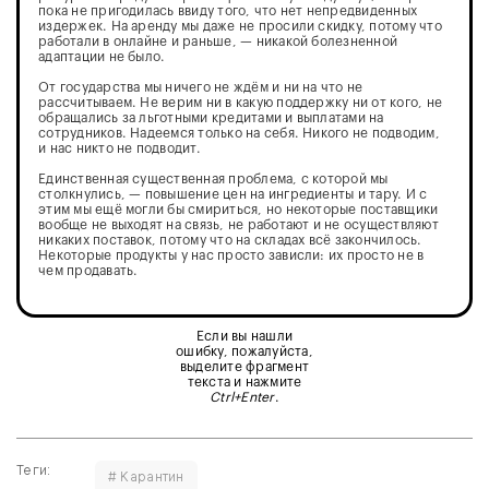
пока не пригодилась ввиду того, что нет непредвиденных
издержек. На аренду мы даже не просили скидку, потому что
работали в онлайне и раньше, — никакой болезненной
адаптации не было.
От государства мы ничего не ждём и ни на что не
рассчитываем. Не верим ни в какую поддержку ни от кого, не
обращались за льготными кредитами и выплатами на
сотрудников. Надеемся только на себя. Никого не подводим,
и нас никто не подводит.
Единственная существенная проблема, с которой мы
столкнулись, — повышение цен на ингредиенты и тару. И с
этим мы ещё могли бы смириться, но некоторые поставщики
вообще не выходят на связь, не работают и не осуществляют
никаких поставок, потому что на складах всё закончилось.
Некоторые продукты у нас просто зависли: их просто не в
чем продавать.
Если вы нашли
ошибку, пожалуйста,
выделите фрагмент
текста и нажмите
Ctrl+Enter
.
Теги:
# Карантин