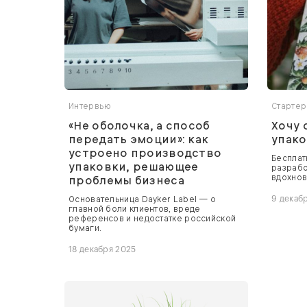
Интервью
Стартер
«Не оболочка, а способ
Хочу
передать эмоции»: как
упако
устроено производство
Бесплат
упаковки, решающее
разрабо
вдохнов
проблемы бизнеса
Основательница Dayker Label — о
9 декаб
главной боли клиентов, вреде
референсов и недостатке российской
бумаги.
18 декабря 2025