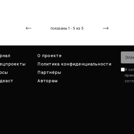
показаны 1 - 5 из 5
рнал
О проекте
ецпроекты
Политика конфиденциальности
Я со
рсы
Партнёры
при
дкаст
Авторам
согл