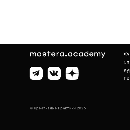
Жу
Сп
Ку
По
© Креативные Практики 2026