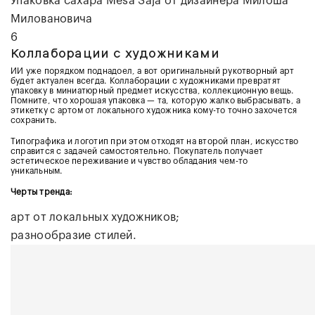
Упаковка сахара Mesa Saja от дизайнера
Милоша
Миловановича
6
Коллаборации с художниками
ИИ уже порядком поднадоел, а вот оригинальный рукотворный арт
будет актуален всегда. Коллаборации с художниками превратят
упаковку в миниатюрный предмет искусства, коллекционную вещь.
Помните, что хорошая упаковка — та, которую жалко выбрасывать, а
этикетку с артом от локального художника кому-то точно захочется
сохранить.
Типографика и логотип при этом отходят на второй план, искусство
справится с задачей самостоятельно. Покупатель получает
эстетическое переживание и чувство обладания чем-то
уникальным.
Черты тренда:
арт от локальных художников;
разнообразие стилей.