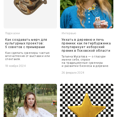
Подсказки
Интервью
Как создавать мерч для
Уехать в деревню и печь
культурных проектов:
пряники: как петербурженка
5 советов с примерами
популяризует изборский
пряник в Псковской области
Как сделать сувениры частью
впечатления от выставки или
Татьяна Мусатова — о глазури
спектакля.
имени себя, спросе
на традиционные сувениры
и развитии бизнеса в деревне.
19 ноября 2024
26 февраля 2024