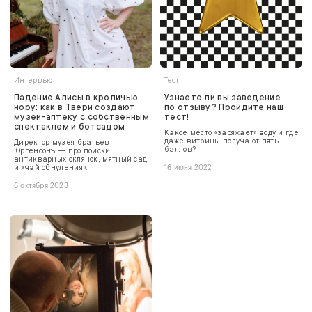
Интервью
Тест
Падение Алисы в кроличью
Узнаете ли вы заведение
нору: как в Твери создают
по отзыву? Пройдите наш
музей-аптеку с собственным
тест!
спектаклем и ботсадом
Какое место «заряжает» воду и где
даже витрины получают пять
Директор музея братьев
баллов?
Юргенсонъ — про поиски
антикварных склянок, мятный сад
и «чай обнуления».
16 июня 2022
6 октября 2023