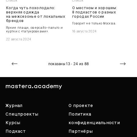
Список
Список
Когда чуть похолодало:
О местном и хорошем:
верхняя одежда
8 подкастов о разных
на межсезонье от локальных
городах России
брендов
Говорит не только Москва.
Яркие плащи, оверсайз-пальто и
куртки с «татуировками».
16 августа 2024
22 августа 2024
показаны 13 - 24 из 88
Журнал
О проекте
Спецпроекты
Политика
Курсы
конфиденциальности
Подкаст
Партнёры