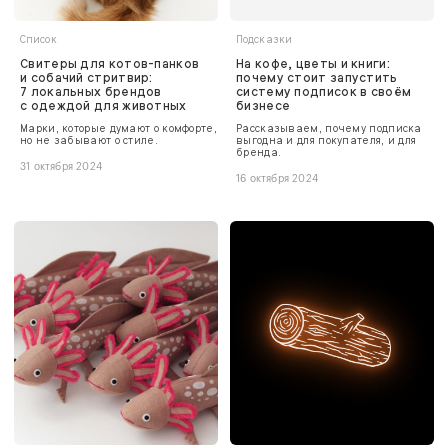
Список
Подсказки
Свитеры для котов-панков
На кофе, цветы и книги:
и собачий стритвир:
почему стоит запустить
7 локальных брендов
систему подписок в своём
с одеждой для животных
бизнесе
Марки, которые думают о комфорте,
Рассказываем, почему подписка
но не забывают о стиле.
выгодна и для покупателя, и для
бренда.
31 октября 2024
16 октября 2024