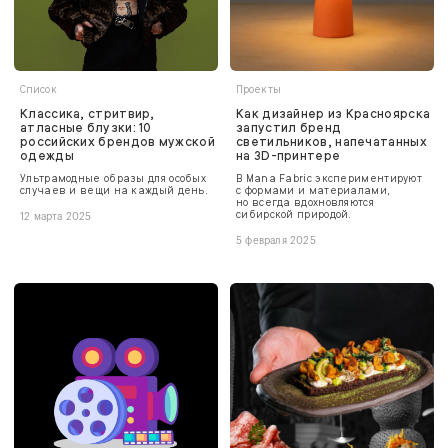
Список
Проекты
Классика, стритвир,
Как дизайнер из Красноярска
атласные блузки: 10
запустил бренд
российских брендов мужской
светильников, напечатанных
одежды
на 3D-принтере
Ультрамодные образы для особых
В Mana Fabric экспериментируют
случаев и вещи на каждый день.
с формами и материалами,
но всегда вдохновляются
сибирской природой.
12 марта 2025
5 февраля 2025