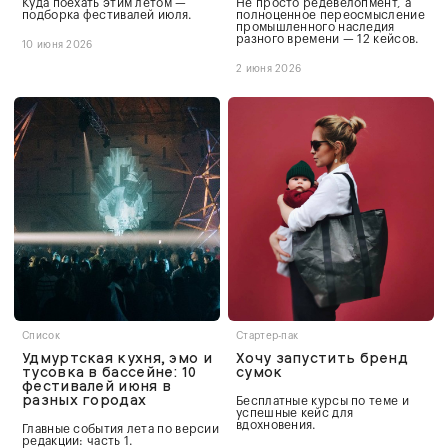
Куда поехать этим летом —
Не просто редевелопмент, а
подборка фестивалей июля.
полноценное переосмысление
промышленного наследия
разного времени — 12 кейсов.
10 июня 2026
2 июня 2026
Список
Стартер-пак
Удмуртская кухня, эмо и
Хочу запустить бренд
тусовка в бассейне: 10
сумок
фестивалей июня в
разных городах
Бесплатные курсы по теме и
успешные кейс для
вдохновения.
Главные события лета по версии
редакции: часть 1.