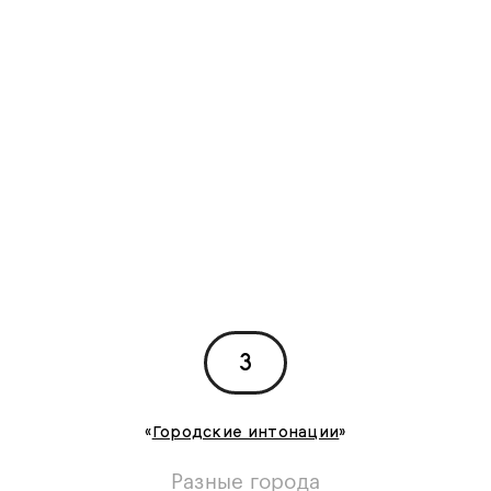
3
«
Городские интонации
»
Разные города