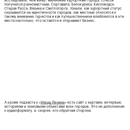
исследовали, чем живут маленькие курортные города. Список
получился разномастным: Сортавала, Белокуриха, Кисловодск,
Старая Русса, Вязьма и Светлогорск. Узнали, как курортный статус
сказывается на идентичности городов, как местные относятся к
такому вниманию туристов и как путешественники влюбляются в эти
места настолько, что остаются и открывают бизнес.
А кроме подкаста у «
Улицы Ленина
» есть сайт с картами, интервью,
историями и знаковыми объектами всех городов. Это не дополнение
к аудиоформату, а, скорее, его обратная сторона.