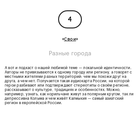
4
«
Свои
»
Разные города
А вот и подкаст о нашей любимой теме — локальной идентичности.
Авторы не привязываются к одному городу или региону, а говорят с
местными жителями разных территорий: чем мы похожи друг на
друга, а чем нет. Получается такая аудиокарта России, на которой
герои разбивают или подтверждают стереотипы о своём регионе,
рассказывают о культуре, традициях и особенностях. Можно,
например, узнать, как норильчане живут за полярным кругом, так ли
депрессивна Колыма и чем живёт Калмыкия — самый азиатский
регион в европейской России.