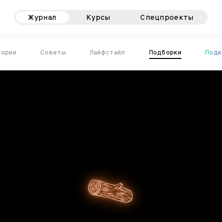
Журнал
Курсы
Спецпроекты
тории
Советы
Лайфстайл
Подборки
Подк