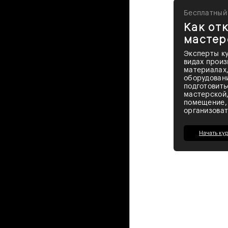
Бесплатный
Как от
мастер
Эксперты ку
видах произ
материалах,
оборудовани
подготовить
мастерской
помещение,
организоват
Начать ку