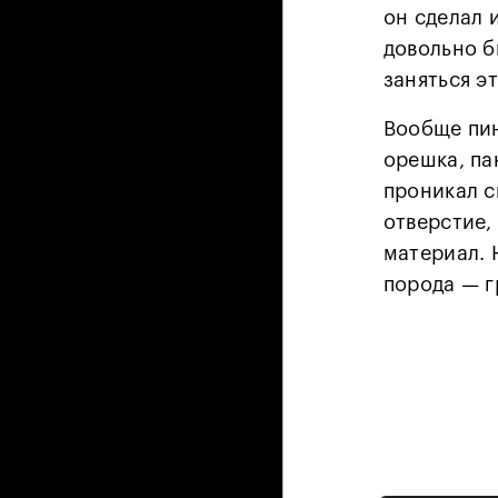
он сделал 
довольно б
заняться э
Вообще пин
орешка, па
проникал с
отверстие,
материал. 
порода — г