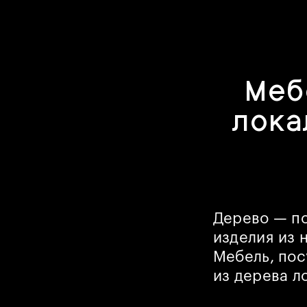
Меб
лока
Дерево — по
изделия из 
Мебель, пос
из дерева л