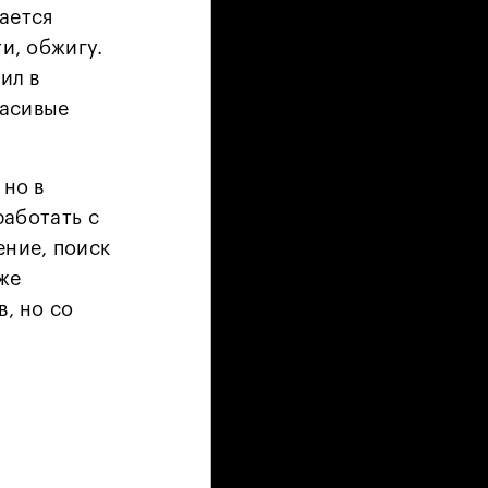
ается
и, обжигу.
ил в
расивые
 но в
работать с
ение, поиск
аже
, но со