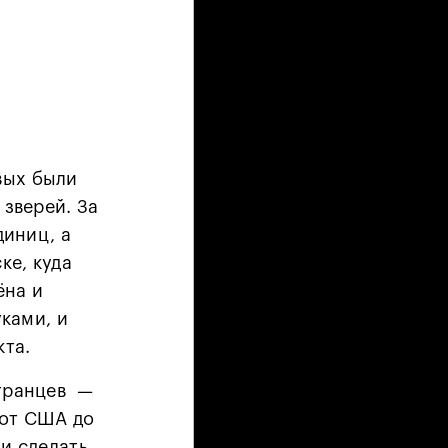
вых были
 зверей. За
диниц, а
ке, куда
ёна и
уками, и
кта.
странцев —
 от США до
и сделать