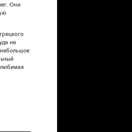
рег. Они
ную
грецкого
уда не
я небольшое
льный
о любимая