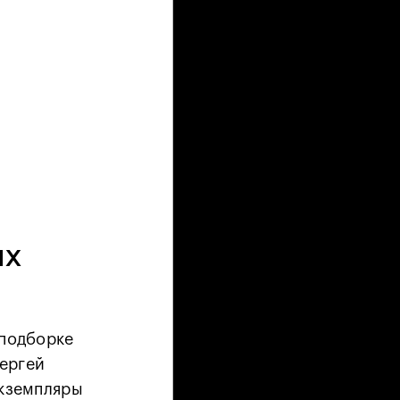
ых
 подборке
Сергей
экземпляры