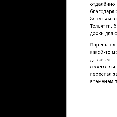
отдалённо 
благодаря 
Заняться э
Тольятти, 
доски для 
Парень поп
какой-то м
деревом — 
своего сти
перестал з
временем п