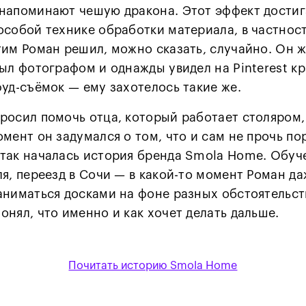
напоминают чешую дракона. Этот эффект достиг
особой технике обработки материала, в частност
тим Роман решил, можно сказать, случайно. Он ж
был фотографом и однажды увидел на Pinterest к
фуд-съёмок — ему захотелось такие же.
росил помочь отца, который работает столяром,
омент он задумался о том, что и сам не прочь по
так началась история бренда Smola Home. Обуч
ля, переезд в Сочи — в какой-то момент Роман д
аниматься досками на фоне разных обстоятельств
онял, что именно и как хочет делать дальше.
Почитать историю Smola Home