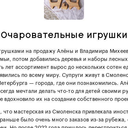
Очаровательные игрушки
грушками на продажу Алёны и Владимира Михее
мьи, потом добавились деревья и наборы лесных
ть лет ассортимент вырос до нескольких сотен е
явились по всему миру. Супруги живут в Смоленс
Петербурга — города, где они познакомились. Ал
сегда мечтали делать что-то для детей своими р
е вдохновило их на создание собственного прое
 что мастерская из Смоленска привлекала ино
 раньше было очень много заказов из-за рубежа,
и. Но после 2022 года пришлось перестроиться 