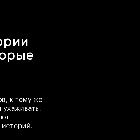
ории
торые
м
в, к тому же
и ухаживать.
ают
 историй.