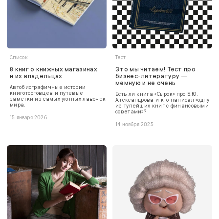
Список
Тест
8 книг о книжных магазинах
Это мы читаем! Тест про
и их владельцах
бизнес-литературу —
мемную и не очень
Автобиографичные истории
книготорговцев и путевые
Есть ли книга «Сырок» про Б.Ю.
заметки из самых уютных лавочек
Александрова и кто написал «одну
мира.
из тупейших книг с финансовыми
советами»?
15 января 2026
14 ноября 2025