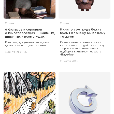
Список
Список
6 фильмов и сериалов
8 книг о том, куда бежит
о книготорговцах — наивных,
время и почему мы по нему
циничных и всемогущих
тоскуем
Ромкомы, документалки и даже
Какова цена времени и как
детективы о продавцах книг.
капитализм продаёт нам тоску
о прошлом — специальная
подборка к эпизоду подкаста
4 сентября 2025
«Научбиз».
21 марта 2025