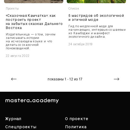
Проекты
Список
«Сказочная Камчатка»: как
5 мастридов об экологичной
построить проект
и этичной моде
на забытых сказках Дальнего
Гид по медленной моде для
Востока
начинающих, интервью со швеями
из Камбоджи и манифест
Издательница — о том, зачем
экологичного дизайна.
записывать истории
на исчезающем языке и что
делать со сказочной
24 октября 2019
поножовщиной.
22 августа 2022
показаны 1 - 12 из 17
Журнал
О проекте
Спецпроекты
Политика