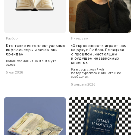
Разбор
Интервью
Кто такие интеллектуальные
«Откровенность играет нам
инфлюенсеры и зачем они
на руку»: Любовь Беляцкая
брендам
о прошлом, настоящем
и будущем независимых
Новая формация контента уже
книжных
здесь.
Разговор с хозяйкой
5 мая 2026
петербургского книжного «Все
свободны».
5 февраля 2026