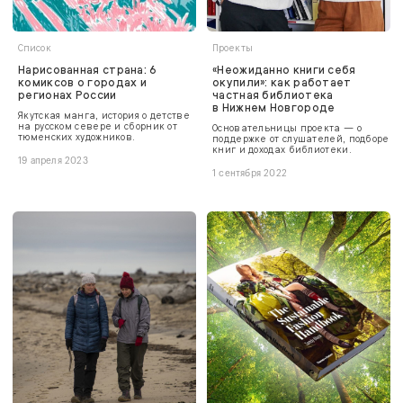
Список
Проекты
Нарисованная страна: 6
«Неожиданно книги себя
комиксов о городах и
окупили»: как работает
регионах России
частная библиотека
в Нижнем Новгороде
Якутская манга, история о детстве
на русском севере и сборник от
Основательницы проекта — о
тюменских художников.
поддержке от слушателей, подборе
книг и доходах библиотеки.
19 апреля 2023
1 сентября 2022