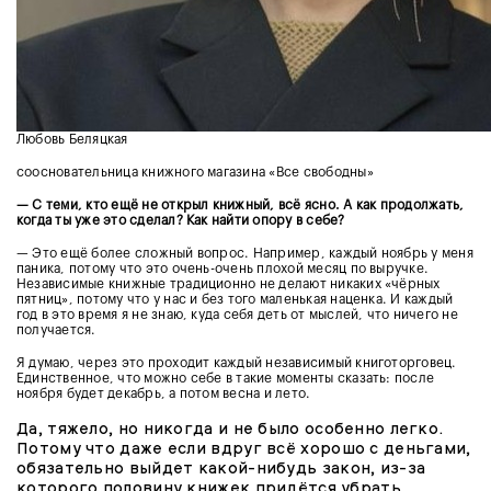
Любовь Беляцкая
соосновательница книжного магазина «Все свободны»
— С теми, кто ещё не открыл книжный, всё ясно. А как продолжать,
когда ты уже это сделал? Как найти опору в себе?
— Это ещё более сложный вопрос. Например, каждый ноябрь у меня
паника, потому что это очень-очень плохой месяц по выручке.
Независимые книжные традиционно не делают никаких «чёрных
пятниц», потому что у нас и без того маленькая наценка. И каждый
год в это время я не знаю, куда себя деть от мыслей, что ничего не
получается.
Я думаю, через это проходит каждый независимый книготорговец.
Единственное, что можно себе в такие моменты сказать: после
ноября будет декабрь, а потом весна и лето.
Да, тяжело, но никогда и не было особенно легко.
Потому что даже если вдруг всё хорошо с деньгами,
обязательно выйдет какой-нибудь закон, из-за
которого половину книжек придётся убрать.