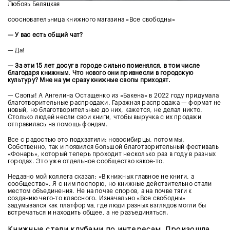
Любовь Беляцкая
соосновательница книжного магазина «Все свободны»
— У вас есть общий чат?
— Да!
— За эти 15 лет досуг в городе сильно поменялся, в том числе
благодаря книжным. Что нового они привнесли в городскую
культуру? Мне на ум сразу книжные свопы приходят.
— Свопы! А Ангелина Остащенко из «Бакена» в 2022 году придумала
благотворительные распродажи. Гаражная распродажа — формат не
новый, но благотворительные до них, кажется, не делал никто.
Столько людей несли свои книги, чтобы выручка с их продажи
отправилась на помощь фондам.
Все с радостью это подхватили: новосибирцы, потом мы.
Собственно, так и появился большой благотворительный фестиваль
«Фонарь», который теперь проходит несколько раз в году в разных
городах. Это уже отдельное сообщество какое-то.
Недавно мой коллега сказал: «В книжных главное не книги, а
сообщество». Я с ним поспорю, но книжные действительно стали
местом объединения. Не на почве споров, а на почве тяги к
созданию чего-то классного. Изначально «Все свободны»
задумывался как платформа, где люди разных взглядов могли бы
встречаться и находить общее, а не разъединяться.
Книжные стали клубами по интересам. Произошла