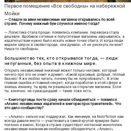
Первое помещение «Все свободны» на набережной
Мойки
— Следом за вами независимые магазины открывались по всей
стране. Почему книжный бум случился именно тогда?
— Логистика стала проще: появились компании, перевозка стала
дешевле. Вдобавок сетевые и полусетевые магазины закрывались, а
издательствам нужно было искать новые точки сбыта. И когда люди
видели запрос в своём городе, они думали: «А не рискнуть ли мне?
Ниша-то свободна».
Большинство тех, кто открывался тогда, — люди
непуганные, без опыта в книжном мире.
Открыть независимый книжный может только человек, который
ничего про это не знает и думает: «Какой красивый, добрый, тёплый
бизнес! Я же люблю читать, почему бы не попробовать?». В этом
главная ошибка и главный секрет: когда поработал в этой сфере и
знаешь изнанку, ты вряд ли решишься на открытие магазина. Если
ты, конечно, не сумасшедший — такие тоже есть.
— Книготорговцы почти сразу начали объединяться — появился
«Альянс независимых издателей и книгораспространителей». Что
это дало сообществу?
— «Альянс» сильно нас поддержал. Как минимум, на Non/fiction нам
всегда давали место — участвовать в самой крутой ярмарке было
полезно и важно. Когда в стране существует негласная монополия,
независимым книжникам необходимо объединяться. «Альянс»