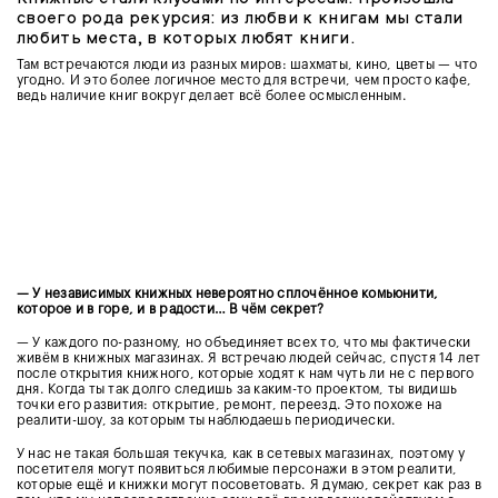
своего рода рекурсия: из любви к книгам мы стали
любить места, в которых любят книги.
Там встречаются люди из разных миров: шахматы, кино, цветы — что
угодно. И это более логичное место для встречи, чем просто кафе,
ведь наличие книг вокруг делает всё более осмысленным.
— У независимых книжных невероятно сплочённое комьюнити,
которое и в горе, и в радости… В чём секрет?
— У каждого по-разному, но объединяет всех то, что мы фактически
живём в книжных магазинах. Я встречаю людей сейчас, спустя 14 лет
после открытия книжного, которые ходят к нам чуть ли не с первого
дня. Когда ты так долго следишь за каким-то проектом, ты видишь
точки его развития: открытие, ремонт, переезд. Это похоже на
реалити-шоу, за которым ты наблюдаешь периодически.
У нас не такая большая текучка, как в сетевых магазинах, поэтому у
посетителя могут появиться любимые персонажи в этом реалити,
которые ещё и книжки могут посоветовать. Я думаю, секрет как раз в