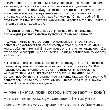
домам: денег нет, страшно. Мы, как и все тогда, написали, что нам
нужна поддержка и наши книги можно заказать с доставкой. Я
представляла, как сама буду развозить эти книги по всему городу. И
тут пишет мужчина: «Хочу купить книг». Прихожу в магазин,
открываю его заказ, а там большой список на 10 тысяч рублей. В
этот момент я поняла, что мы будем жить. И действительно — заказы
начали сыпаться десятками.
— Ты сказала, что сейчас, несмотря на все обстоятельства,
происходит расцвет книжной культуры. С чем это связано?
—
Думаю, новые книготорговцы насмотрелись на нас. Мы же в
соцсетях показываем только позитивную сторону: вот у нас книжки,
кофе, собачки — мечта! И на эту мечту очень многие покупаются. Да,
стало модно говорить и о проблемах, но люди помнят только красоту
из Instagram.
Когда ко мне обращаются за советом по поводу открытия книжного, я
думаю: «Серьёзно? Ты сейчас хочешь открывать книжный?». Вот
недавно будущий коллега специально приехал в Петербург за
консультацией. Мы с ним вместе прогулялись по книжным, он
остался под большим впечатлением и в конце сказал: «Отговори!». Я
попыталась, но это его не остановило — недавно открыл в Самаре
книжный магазин «Зелёная дама».
— Мне кажется, люди, которые открывают книжный
магазин, немножко сумасшедшие. Потому что
каких-то логических причин открывать сейчас или