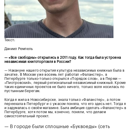
Текст:
Даниил Ремпель
— «Все свободны» открылись в 2011 году. Как тогда была устроена
независимая книготорговля в России?
— Накануне нашего открытия культура независимых книжных была в
зачатке. В Москве уже восемь лет работал «Фаланстер», в
Петербурге только-только открылся «Порядок слов», а в Перми —
«Пиотровский», первый региональный независимый книжный. Кроме
таких единичных проектов не было ничего, только воля носилась по
пустынным берегам.
Когда я жила в Новосибирске, знала только «Фаланстер», а потом
переехала в Петербург и с ужасом поняла, что его здесь нет. Тогда я
и задумалась о своём магазине. Была амбиция сделать «Фаланстер» в
Петербурге, хотя потом мы, конечно, поняли, что делаем
самостоятельный проект.
— В городе были сплошные «Буквоеды» (сеть