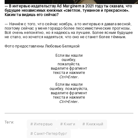
— В интервью издательству Ad Marginem в 2021 году ты сказала, что
будущее независимых книжных «светлое, туманное и прекрасное».
Каким ты видишь его сейчас?
—
Начнём с того, что сейчас ноябрь, а то интервью я давала весной,
поэтому сейчас у меня гораздо более пессимистические прогнозы.
Всё очень непонятно, но я надеюсь на лучшее. Более ясным будущее
не стало, но хочется надеяться, что оно не станет более тёмным.
Фото предоставлены Любовью Беляцкой
Если вы нашли
ошибку,
пожалуйста,
выделите фрагмент
текста и нажмите
Ctrl+Enter
.
Если вы нашли
ошибку, пожалуйста,
выделите фрагмент
текста и нажмите
Ctrl+Enter
.
Теги:
# Интервью
# Книги
# Книжный
# Санкт-Петербург