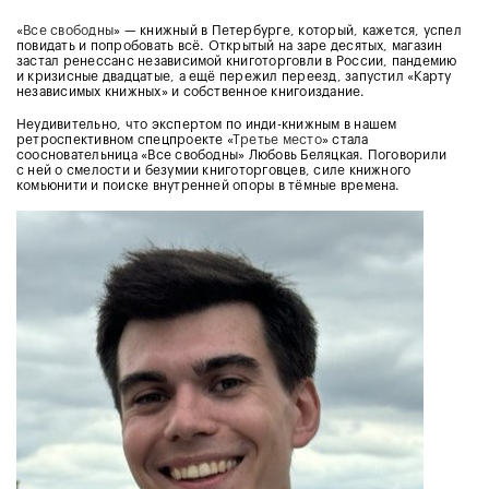
«
Все свободны
» — книжный в Петербурге, который, кажется, успел
повидать и попробовать всё. Открытый на заре десятых, магазин
застал ренессанс независимой книготорговли в России, пандемию
и кризисные двадцатые, а ещё пережил переезд, запустил «Карту
независимых книжных» и собственное книгоиздание.
Неудивительно, что экспертом по инди-книжным в нашем
ретроспективном спецпроекте «
Третье место
» стала
соосновательница «Все свободны» Любовь Беляцкая. Поговорили
с ней о смелости и безумии книготорговцев, силе книжного
комьюнити и поиске внутренней опоры в тёмные времена.