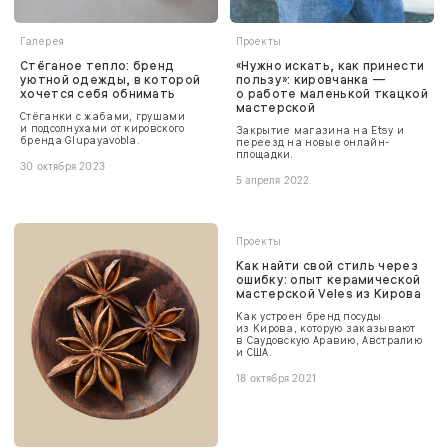
Галерея
Проекты
Стёганое тепло: бренд
«Нужно искать, как принести
уютной одежды, в которой
пользу»: кировчанка —
хочется себя обнимать
о работе маленькой ткацкой
мастерской
Стёганки с жабами, грушами
и подсолнухами от кировского
Закрытие магазина на Etsy и
бренда Glupayavobla.
переезд на новые онлайн-
площадки.
30 октября 2023
5 апреля 2022
Проекты
Как найти свой стиль через
ошибку: опыт керамической
мастерской Veles из Кирова
Как устроен бренд посуды
из Кирова, которую заказывают
в Саудовскую Аравию, Австралию
и США.
18 октября 2021