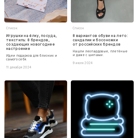
Список
Список
Игрушки на ёлку, посуда,
8 вариантов обуви на лето:
текстиль: 8 брендов,
сандалии и босоножки
создающих новогоднее
от российских брендов
настроение
Нашли леопардовые, плетёные
и даже с шипами.
Идеи подарков для близких и
самого себя.
9 июля 2024
11 декабря 2024