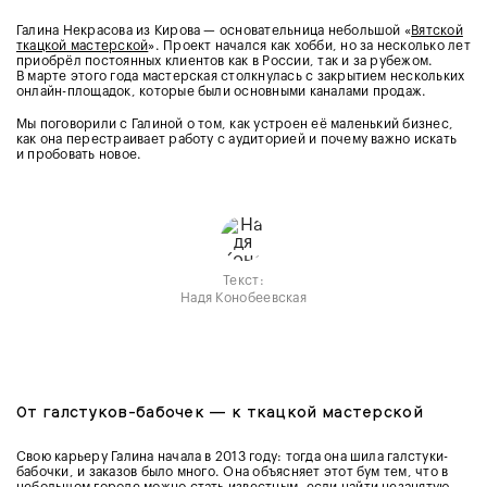
Галина Некрасова из Кирова — основательница небольшой «
Вятской
ткацкой мастерской
». Проект начался как хобби, но за несколько лет
приобрёл постоянных клиентов как в России, так и за рубежом.
В марте этого года мастерская столкнулась с закрытием нескольких
онлайн-площадок, которые были основными каналами продаж.
Мы поговорили с Галиной о том, как устроен её маленький бизнес,
как она перестраивает работу с аудиторией и почему важно искать
и пробовать новое.
Текст:
Надя Конобеевская
От галстуков-бабочек — к ткацкой мастерской
Свою карьеру Галина начала в 2013 году: тогда она шила галстуки-
бабочки, и заказов было много. Она объясняет этот бум тем, что в