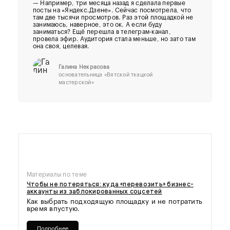
— Например, три месяца назад я сделала первые
посты на «Яндекс.Дзене». Сейчас посмотрела, что
там две тысячи просмотров. Раз этой площадкой не
занимаюсь, наверное, это ок. А если буду
заниматься? Ещё перешла в телеграм-канал,
провела эфир. Аудитория стала меньше, но зато там
она своя, целевая.
Галина Некрасова
основательница «Вятской ткацкой
мастерской»
Материалы по теме
Чтобы не потеряться: куда «перевозить» бизнес-
аккаунты из заблокированных соцсетей
Как выбрать подходящую площадку и не потратить
время впустую.
Подробнее