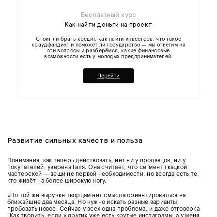
Бесплатный курс
Как найти деньги на проект
Стоит ли брать кредит, как найти инвестора, что такое
краудфандинг и поможет ли государство — мы ответим на
эти вопросы и разберёмся, какие финансовые
возможности есть у молодых предпринимателей.
Перейти
Развитие сильных качеств и польза
Понимания, как теперь действовать, нет ни у продавцов, ни у
покупателей, уверена Галя. Она считает, что сегмент ткацкой
мастерской — вещи не первой необходимости, но всегда есть те,
кто живёт на более широкую ногу.
«По той же выручке творцам нет смысла ориентироваться на
ближайшие два месяца. Но нужно искать разные варианты,
пробовать новое. Сейчас у всех одна проблема, и даже отговорка
"Как творить, если у других уже есть крутые инстаграмы, а у меня