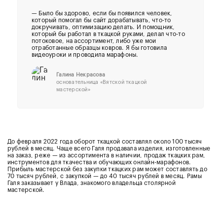
— Было бы здорово, если бы появился человек,
который помогал бы сайт дорабатывать, что-то
докручивать, оптимизацию делать. И помощник,
который бы работал в ткацкой руками, делал что-то
потоковое, на ассортимент, либо уже мои
отработанные образцы ковров. Я бы готовила
видеоуроки и проводила марафоны.
Галина Некрасова
основательница «Вятской ткацкой
мастерской»
До февраля 2022 года оборот ткацкой составлял около 100 тысяч
рублей в месяц. Чаще всего Галя продавала изделия, изготовленные
на заказ, реже — из ассортимента в наличии, продаж ткацких рам,
инструментов для ткачества и обучающих онлайн-марафонов.
Прибыль мастерской без закупки ткацких рам может составлять до
70 тысяч рублей, с закупкой — до 40 тысяч рублей в месяц. Рамы
Галя заказывает у Влада, знакомого владельца столярной
мастерской.