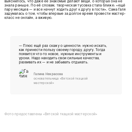
выяснилось, что даже её знакомые делают вещи, о которых она не
знала раньше. По её словам, творческая тусовка стала ближе: «ещё
пару месяцев — и все начнут ходить друг к другу в гости». Сама Галя
задумалась о том, чтобы впервые за долгое время провести мастер-
класс не онлайн, а вживую.
—
Плюс ещё раз скажу о ценности: нужно искать,
как принести пользу своему городу, другу. Тогда
появится что-то новое, нужные инструменты и
уроки. Надо находить свои сильные качества,
развивать их — и не забывать отдыхать.
Галина Некрасова
основательница «Вятской ткацкой
мастерской»
Фото предоставлены «Вятской ткацкой мастерской»