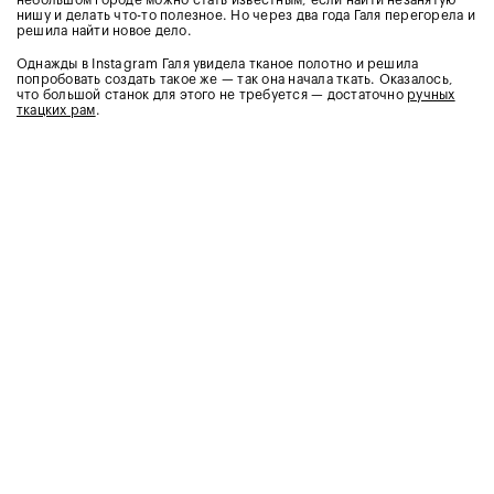
небольшом городе можно стать известным, если найти незанятую
нишу и делать что-то полезное. Но через два года Галя перегорела и
решила найти новое дело.
Однажды в Instagram Галя увидела тканое полотно и решила
попробовать создать такое же — так она начала ткать. Оказалось,
что большой станок для этого не требуется — достаточно
ручных
ткацких рам
.