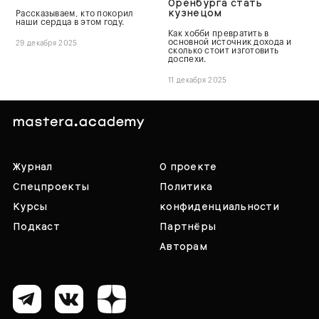
Оренбурга стать
кузнецом
Рассказываем, кто покорил
наши сердца в этом году.
Как хобби превратить в
основной источник дохода и
29 декабря 2025
сколько стоит изготовить
доспехи.
11 декабря 2025
Журнал
О проекте
Спецпроекты
Политика
Курсы
конфиденциальности
Подкаст
Партнёры
Авторам