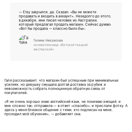
— Etsy закрылся, да. Сказал: «Вы не можете
продавать и входить в аккаунт». Незадолго до этого,
в декабре, мне писал человек из Австралии,
который предлагал продать магазин. Сейчас думаю:
«Вот бы продала — классно было бы».
Галина Некрасова
основательница «Вятской ткацкой
мастерской»
Галя рассказывает, что магазин был успешным при минимальных
усилиях, но девушку смущала долгая доставка за рубеж и
невозможность собрать полноценную обратную связь от
покупателей.
«Я не очень хорошо знаю английский язык, не понимаю эмоций, и
мне сложно так: отправила — в ответ «спасибо», и прислали фотку. А
здесь у меня близкое общение с теми, кто подписан на меня,
проходил моё обучение», — добавляет она.