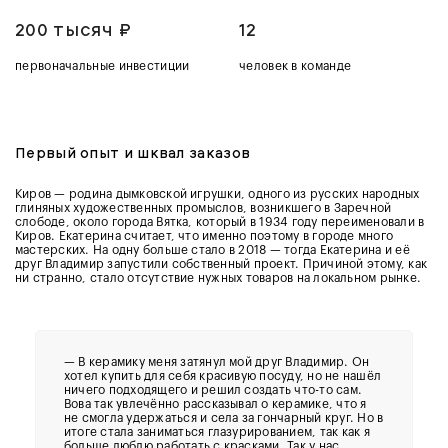
200 тысяч ₽
12
первоначальные инвестиции
человек в команде
Первый опыт и шквал заказов
Киров — родина дымковской игрушки,
одного из русских народных
глиняных художественных промыслов, возникшего в Заречной
слободе, около города Вятка, который в 1934 году переименовали в
Киров.
Екатерина считает, что именно поэтому в городе много
мастерских. На одну больше стало в 2018 — тогда Екатерина и её
друг Владимир запустили собственный проект. Причиной этому, как
ни странно, стало отсутствие нужных товаров на локальном рынке.
— В керамику меня затянул мой друг Владимир. Он
хотел купить для себя красивую посуду, но не нашёл
ничего подходящего и решил создать что-то сам.
Вова так увлечённо рассказывал о керамике, что я
не смогла удержаться и села за гончарный круг. Но в
итоге стала заниматься глазурированием, так как я
больше люблю работать с красками. Так у нас