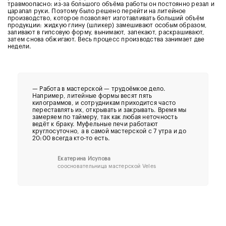
травмоопасно: из-за большого объёма работы он постоянно резал и
царапал руки. Поэтому было решено перейти на литейное
производство, которое позволяет изготавливать больший объём
продукции: жидкую глину (шликер) замешивают особым образом,
заливают в гипсовую форму, вынимают, запекают, раскрашивают,
затем снова обжигают. Весь процесс производства занимает две
недели.
— Работа в мастерской — трудоёмкое дело.
Например, литейные формы весят пять
килограммов, и сотрудникам приходится часто
переставлять их, открывать и закрывать. Время мы
замеряем по таймеру, так как любая неточность
ведёт к браку. Муфельные печи работают
круглосуточно, а в самой мастерской с 7 утра и до
20:00 всегда кто-то есть.
Екатерина Исупова
соосновательница мастерской Veles