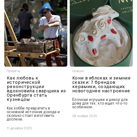
Проекты
Список
Как любовь к
Кони в яблоках и зимние
исторической
сказки: 7 брендов
реконструкции
керамики, создающих
вдохновила сварщика из
новогоднее настроение
Оренбурга стать
кузнецом
Ёлочные игрушки и декор для
дома для тех, кто ищет что-то
особенное.
Как хобби превратить в
основной источник дохода и
сколько стоит изготовить
28 ноября 2025
доспехи.
11 декабря 2025