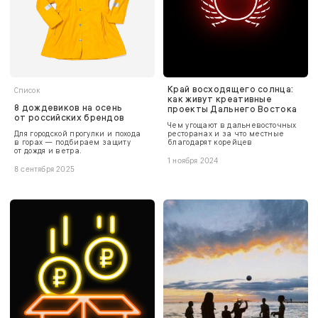
Край восходящего солнца:
Список
как живут креативные
8 дождевиков на осень
проекты Дальнего Востока
от российских брендов
Чем угощают в дальневосточных
Для городской прогулки и похода
ресторанах и за что местные
в горах — подбираем защиту
благодарят корейцев
от дождя и ветра.
1 ноября 2024
8 сентября 2025