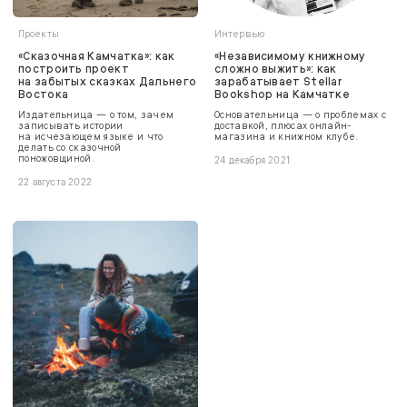
Проекты
Интервью
«Сказочная Камчатка»: как
«Независимому книжному
построить проект
сложно выжить»: как
на забытых сказках Дальнего
зарабатывает Stellar
Востока
Bookshop на Камчатке
Издательница — о том, зачем
Основательница — о проблемах с
записывать истории
доставкой, плюсах онлайн-
на исчезающем языке и что
магазина и книжном клубе.
делать со сказочной
поножовщиной.
24 декабря 2021
22 августа 2022