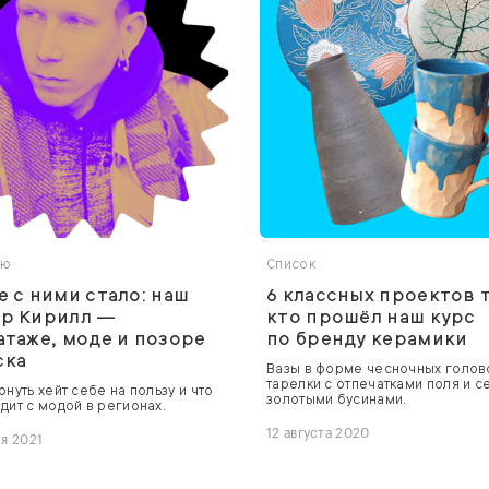
ью
Список
е с ними стало: наш
6 классных проектов т
ёр Кирилл —
кто прошёл наш курс
атаже, моде и позоре
по бренду керамики
ска
Вазы в форме чесночных голов
тарелки с отпечатками поля и с
рнуть хейт себе на пользу и что
золотыми бусинами.
дит с модой в регионах.
12 августа 2020
ря 2021