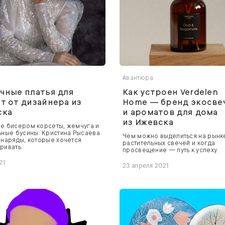
я
Авантюра
чные платья для
Как устроен Verdelen
т от дизайнера из
Home — бренд экосве
ска
и ароматов для дома
из Ижевска
е бисером корсеты, жемчуга и
ьные бусины: Кристина Рысаева
Чем можно выделиться на рынк
 наряды, которые хочется
растительных свечей и когда
ривать.
просвещение — путь к успеху.
21
23 апреля 2021