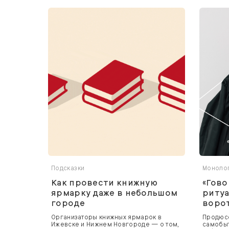
Подсказки
Моноло
Как провести книжную
«Гово
ярмарку даже в небольшом
ритуа
городе
ворот
Организаторы книжных ярмарок в
Продюсе
Ижевске и Нижнем Новгороде — о том,
самобыт