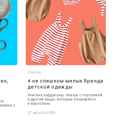
Список
ех,
4 не слишком милых бренда
детской одежды
Унисекс кардиганы, платье с портупеей
и другие вещи, которые понравятся
ок,
и взрослым.
ервизы с
27 августа 2019