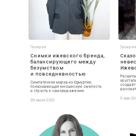
Галерея
Галере
Снимки ижевского бренда,
Сказо
балансирующего между
невес
безумством
Ижев
и повседневностью
Расшиты
хрустал
Симпатичная марка из Удмуртии,
создаёт
показывающая юношескую смелость
рассмат
и страсть к самовыражению.
5 мая 20
30 июля 2021