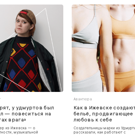
г
Авантюра
рят, у удмуртов был
Как в Ижевске создаю
л — повеситься на
бельё, продвигающее
ах врага»
любовь к себе
р из Ижевска — о
Создательницы марки из Удмурт
ности, музыкальной
рассказали, как работают с