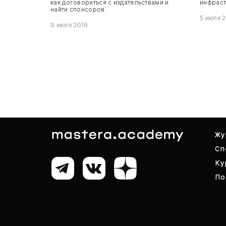
как договориться с издательствами и
инфраст
найти спонсоров.
5 июля 
9 июля 2019
Жу
Сп
Ку
По