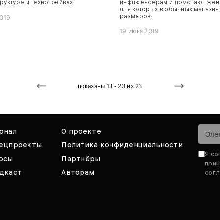
руктуре и техно-рейвах.
инфлюенсерам и помогают жен
для которых в обычных магазин
размеров.
2019
19 июня 2019
показаны 13 - 23 из 23
рнал
О проекте
ецпроекты
Политика конфиденциальности
Я со
рсы
Партнёры
при
дкаст
Авторам
согл