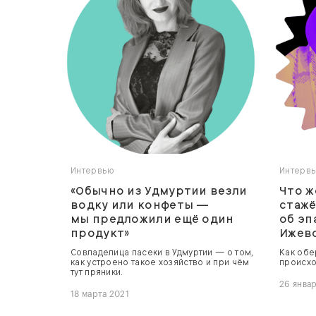
Интервью
Интерв
«Обычно из Удмуртии везли
Что ж
водку или конфеты —
стаж
мы предложили ещё один
об эп
продукт»
Ижев
Совладелица пасеки в Удмуртии — о том,
Как обе
как устроено такое хозяйство и при чём
происхо
тут пряники.
26 янва
18 марта 2021