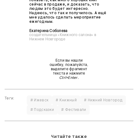
сейчас в продаже, и доказать, что
людям это будет интересно.
Надеюсь, что так и получилось. А ещё
мне удалось сделать мероприятие
ежегодным.
Екатерина Соболева
создательница «Книжного салона» в
Нижнем Новгороде
Если вы нашли
ошибку, пожалуйста,
выделите фрагмент
текста и нажмите
Ctrl+Enter
.
Теги:
# Ижевск
# Книжный
# Нижний Новгород
# Подсказки
# Фестивали
Читайте также