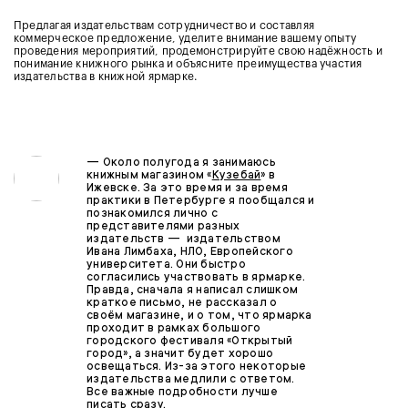
Предлагая издательствам сотрудничество и составляя
коммерческое предложение, уделите внимание вашему опыту
проведения мероприятий, продемонстрируйте свою надёжность и
понимание книжного рынка и объясните преимущества участия
издательства в книжной ярмарке.
—
Около полугода я занимаюсь
книжным магазином «
Кузебай
» в
Ижевске. За это время и за время
практики в Петербурге я пообщался и
познакомился лично с
представителями разных
издательств — издательством
Ивана Лимбаха, НЛО, Европейского
университета. Они быстро
согласились участвовать в ярмарке.
Правда, сначала я написал слишком
краткое письмо, не рассказал о
своём магазине, и о том, что ярмарка
проходит в рамках большого
городского фестиваля «Открытый
город», а значит будет хорошо
освещаться. Из-за этого некоторые
издательства медлили с ответом.
Все важные подробности лучше
писать сразу.