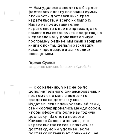
—
Нам удалось заложить в бюджет
фестиваля оплату половины суммы
стоимости доставки книг трёх
издательств. А всего их было 15.
Никто из представителей
издательств к нам не приехал, это
помогло им сэкономить средства, но
и сделало нашу дополнительную
программу беднее. Мы сами забирали
книги с почты, делали раскладку,
искали продавцов и занимались
освещением.
Герман Суслов
владелец книжной лавки «Кузебай»
—
К сожалению, у нас не было
дополнительного финансирования, и
поэтому я не могла выделить
средства на доставку книг.
Издательства планировали её сами,
сами кооперировались между собой,
чтобы оформить более выгодную
доставку. Из опыта первого
Книжного Салона я поняла, что
издательства готовы платить за
доставку, но им удобнее, если
доставку организует принимающая