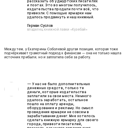
рассказать об удмуртских писателях
и поэтах. Это во многом получилось,
издательства продали почти всё, что
привезли. С помощью ярмарки нам
удалось продвинуть и наш книжный.
Герман Суслов
владелец книжной лавки «Кузебай»
Между тем, у Екатерины Соболевой другая позиция, которая тоже
подчёркивает грамотный подход к финансам — она не только нашла
источник прибыли, но и заплатила себе за работу.
— У нас не было дополнительных
денежных средств, только те
деньги, которые издательства
заплатили за свои места. Немного
удалось заработать, остальное
пошло на оплату аренды,
оборудование и рекламу. Но смысл
проведения ярмарки не совсем в
зарабатывании денег. Мне хотелось
сделать книжную ярмарку для своего
города, привезти писателей,
показать, как много хороших книг