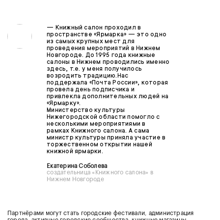
—
Книжный салон проходил в
пространстве «Ярмарка» — это одно
из самых крупных мест для
проведения мероприятий в Нижнем
Новгороде. До 1995 года книжные
салоны в Нижнем проводились именно
здесь, т.е. у меня получилось
возродить традицию.Нас
поддержала «Почта России», которая
провела день подписчика и
привлекла дополнительных людей на
«Ярмарку».
Министерство культуры
Нижегородской области помогло с
несколькими мероприятиями в
рамках Книжного салона. А сама
министр культуры приняла участие в
торжественном открытии нашей
книжной ярмарки.
Екатерина Соболева
создательница «Книжного салона» в
Нижнем Новгороде
Партнёрами могут стать
городские фестивали, администрация
города, активные городские сообщества, книжные магазины.