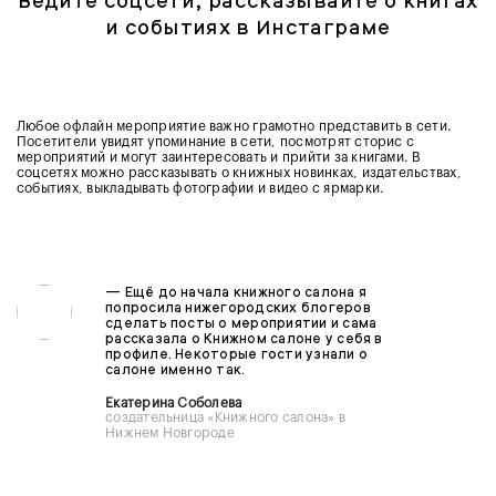
Ведите соцсети, рассказывайте о книгах
и событиях в Инстаграме
Любое офлайн мероприятие важно грамотно представить в сети.
Посетители увидят упоминание в сети, посмотрят сторис с
мероприятий и могут заинтересовать и прийти за книгами. В
соцсетях можно рассказывать о книжных новинках, издательствах,
событиях, выкладывать фотографии и видео с ярмарки.
—
Ещё до начала книжного салона я
попросила нижегородских блогеров
сделать посты о мероприятии и сама
рассказала о Книжном салоне у себя в
профиле. Некоторые гости узнали о
салоне именно так.
Екатерина Соболева
создательница «Книжного салона» в
Нижнем Новгороде