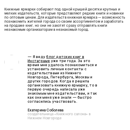
Книжные ярмарки собирают под одной крышей десятки крупных и
мелких издательств, которые представляют редкие книги и новинки
по оптовым ценам. Для издательств книжная ярмарка — возможность
познакомить жителей города со своим ассортиментом и заработать
на продаже книг, но они не захотят сразу отправлять книги
незнакомым организаторам в незнакомый город.
—
Я веду
блог детских книг в
Инстаграме
уже три года. За это
время мне удалось познакомиться и
установить личные контакты с
издательствами из Нижнего
Новгорода, Петербурга, Москвы и
других городов. Когда я решила
организовать книжную ярмарку, то в
первую очередь написала уже
знакомым мне издательствам, и так
как они меня уже знали — быстро
согласились участвовать.
Екатерина Соболева
создательница «Книжного салона» в
Нижнем Новгороде