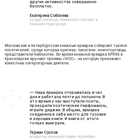
других активностях совершенно
бесплатно.
Екатерина Соболева
создательница «Книжного салона» в
Нижнем Новгороде
Московская и петербургская книжные ярмарки собирают тысячи
посетителей, среди которых критики, писатели, книготорговцы,
представители библиотек. Во время книжной ярмарки КРЯКК в
Красноярске вручают премию «НОС», на которую приезжают
известные литературные деятели.
—
Наша ярмарка открывалась в час
дня и работала почти до полуночи. В
это время у нас выступали поэты,
проходили поэтические перфомансы,
играли диджеи. В общем, ярмарка
соединила в себе место для тусовки
и хорошие книги. И книги от этого
только выиграли.
Герман Суслов
владелец книжной лавки «Кузебай»