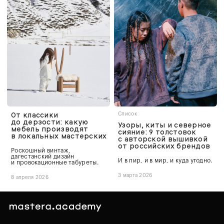
От классики
Список
до дерзости: какую
Узоры, киты и северное
мебель производят
сияние: 9 толстовок
в локальных мастерских
с авторской вышивкой
от российских брендов
Роскошный винтаж,
дагестанский дизайн
И в пир, и в мир, и куда угодно.
и провокационные табуреты.
3 марта 2026
8 апреля 2026