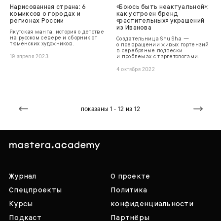
Нарисованная страна: 6
«Боюсь быть неактуальной»:
комиксов о городах и
как устроен бренд
регионах России
«растительных» украшений
из Иванова
Якутская манга, история о детстве
на русском севере и сборник от
Создательница Shu Sha —
тюменских художников.
о превращении живых гортензий
в серебряные подвески
и проблемах с таргетологами.
19 апреля 2023
4 октября 2022
показаны 1 - 12 из 12
Журнал
О проекте
Спецпроекты
Политика
Курсы
конфиденциальности
Подкаст
Партнёры