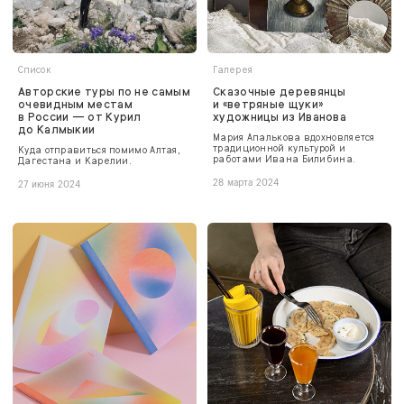
Список
Галерея
Авторские туры по не самым
Сказочные деревянцы
очевидным местам
и «ветряные щуки»
в России — от Курил
художницы из Иванова
до Калмыкии
Мария Апалькова вдохновляется
традиционной культурой и
Куда отправиться помимо Алтая,
работами Ивана Билибина.
Дагестана и Карелии.
28 марта 2024
27 июня 2024