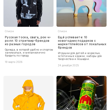
Список
Список
Русская тоска, свага, рок-н-
Ещё успеваете: 10
ролл: 10 стритвир-брендов
новогодних подарков с
из разных городов
маркетплейсов от локальных
брендов
Одежда, в которой удобно и спортом
заниматься, и меланхолично
Игрушки для детей и взрослых,
бродить по городу.
эстетичные кружки, наборы для
творчества и лошадки.
19 марта 2026
24 декабря 2025