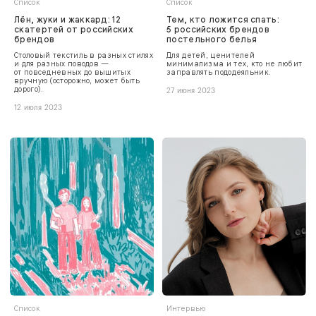
Список
Список
Лён, жуки и жаккард: 12
Тем, кто ложится спать:
скатертей от российских
5 российских брендов
брендов
постельного белья
Столовый текстиль в разных стилях
Для детей, ценителей
и для разных поводов —
минимализма и тех, кто не любит
от повседневных до вышитых
заправлять пододеяльник.
вручную (осторожно, может быть
дорого).
27 июня 2023
12 июля 2023
Список
Интервью