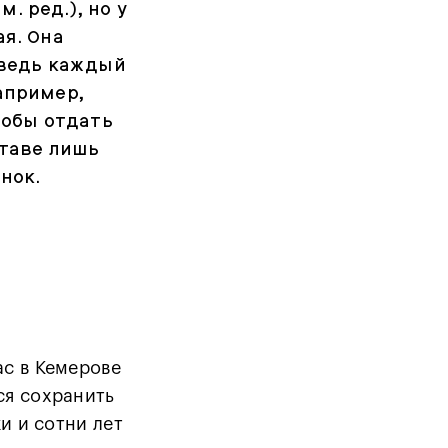
. ред.), но у
ая. Она
 ведь каждый
апример,
тобы отдать
ставе лишь
нок.
ас в Кемерове
ся сохранить
и и сотни лет