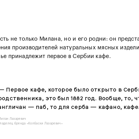
сть не только Милана, но и его родни: он предст
ния производителей натуральных мясных издели
мье принадлежит первое в Сербии кафе.
—
Первое кафе, которое было открыто в Сер
родственника, это был 1882 год. Вообще, то, ч
англичан — паб, то для серба — кафано, кафе
Милан Лазаревич
ладелец бренда «Колбаски Лазаревич»