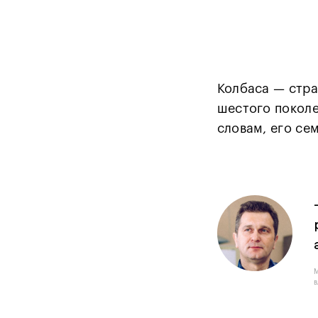
Колбаса — стра
шестого поколе
словам, его се
в