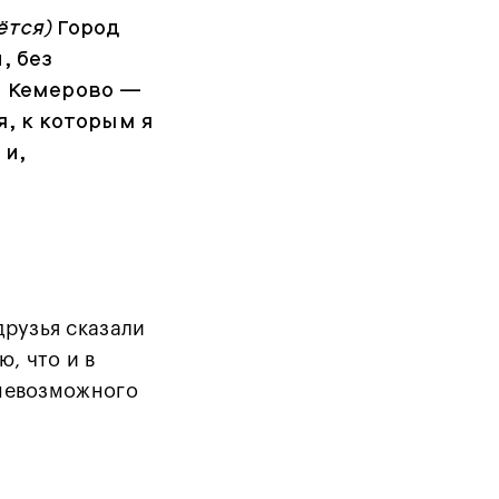
ётся)
Город
, без
. Кемерово —
я, к которым я
 и,
друзья сказали
, что и в
 невозможного