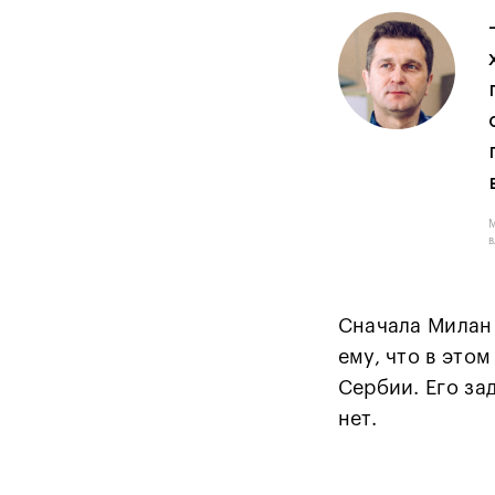
в
Сначала Милан 
ему, что в это
Сербии. Его за
нет.