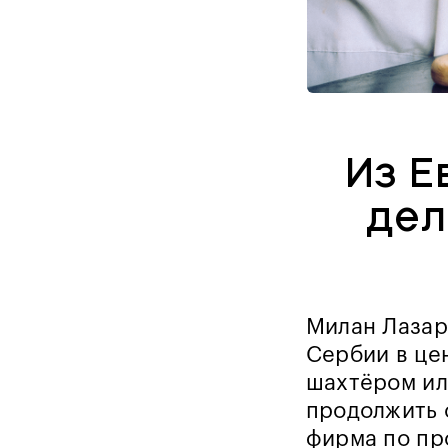
Из Е
дел
Милан Лазар
Сербии в цен
шахтёром ил
продолжить 
фирма по пр