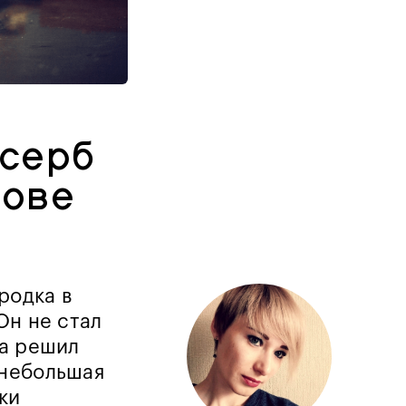
 серб
рове
родка в
Он не стал
 а решил
 небольшая
ки