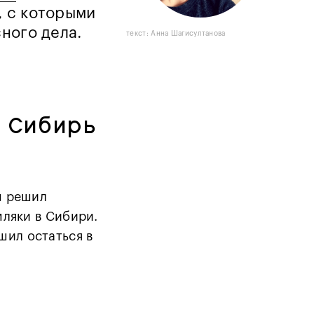
, с которыми
ного дела.
текст: Анна Шагисултанова
 Сибирь
н решил
мляки в Сибири.
шил остаться в