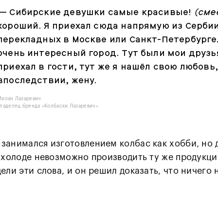
—
Сибирские девушки самые красивые!
(сме
хороший. Я приехал сюда напрямую из Сербии
перекладных в Москве или Санкт-Петербурге
очень интересный город. Тут были мои друзь
приехал в гости, тут же я нашёл свою любовь,
впоследствии, жену.
Милан Лазаревич
ладелец бренда «Колбаски Лазаревич»
занимался изготовлением колбас как хобби, но 
м холоде невозможно производить ту же продукцию
дели эти слова, и он решил доказать, что ничего