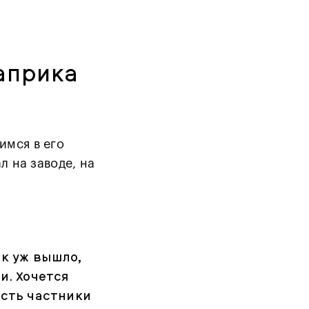
априка
имся в его
л на заводе, на
ак уж вышло,
и. Хочется
есть частники