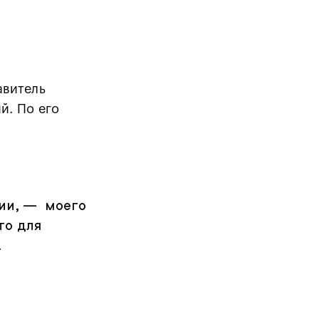
авитель
й. По его
бии, — моего
то для
.