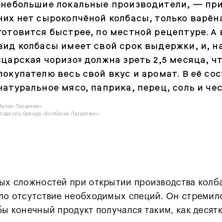
(небольшие локальные производители, — прим
них нет сырокопчёной колбасы, только варён
готовится быстрее, по местной рецептуре. А
вид колбасы имеет свой срок выдержки, и, н
«царская чоризо» должна зреть 2,5 месяца, ч
покупателю весь свой вкус и аромат. В её со
натуральное мясо, паприка, перец, соль и чес
Милан Лазаревич
ладелец бренда «Колбаски Лазаревич»
ых сложностей при открытии производства колб
ло отсутствие необходимых специй. Он стремил
бы конечный продукт получался таким, как десятк