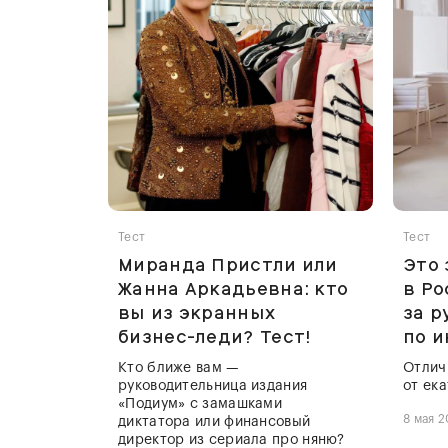
Тест
Тест
Миранда Пристли или
Это
Жанна Аркадьевна: кто
в Ро
вы из экранных
за р
бизнес-леди? Тест!
по и
Кто ближе вам —
Отлич
руководительница издания
от ек
«Подиум» с замашками
8 мая 
диктатора или финансовый
директор из сериала про няню?