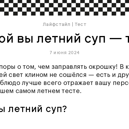
Лайфстайл
|
Тест
ой вы летний суп — 
7 июня 2024
поры о том, чем заправлять окрошку! В 
ней свет клином не сошёлся — есть и др
 блюдо лучше всего отражает вашу пер
ашем самом летнем тесте.
ы летний суп?