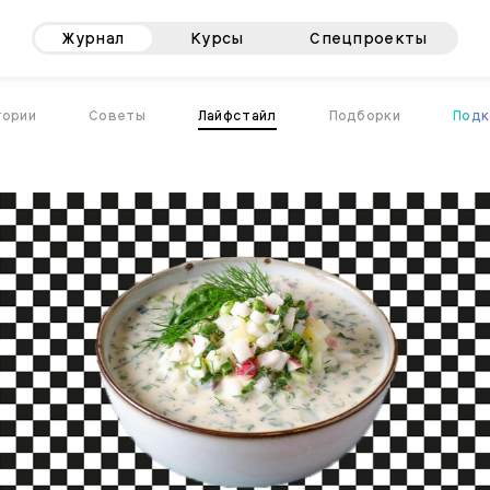
Журнал
Курсы
Спецпроекты
тории
Советы
Лайфстайл
Подборки
Подк