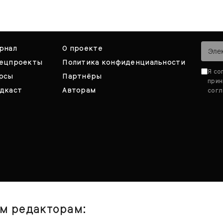
рнал
О проекте
ецпроекты
Политика конфиденциальности
Я со
рсы
Партнёры
при
дкаст
Авторам
согл
им редакторам: