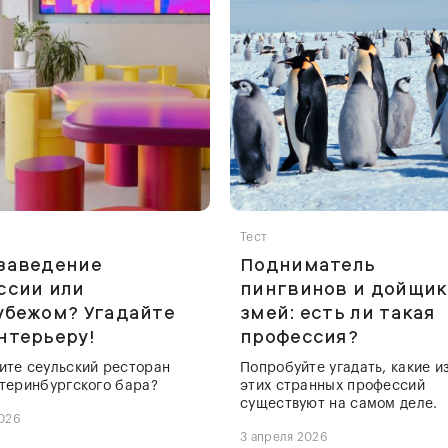
Тест
 заведение
Подниматель
ссии или
пингвинов и дойщик
убежом? Угадайте
змей: есть ли такая
нтерьеру!
профессия?
ите сеульский ресторан
Попробуйте угадать, какие и
атеринбургского бара?
этих странных профессий
существуют на самом деле.
2026
3 апреля 2026