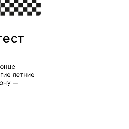
тест
конце
угие летние
сону —