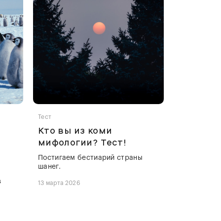
Тест
Кто вы из коми
мифологии? Тест!
Постигаем бестиарий страны
шанег.
з
13 марта 2026