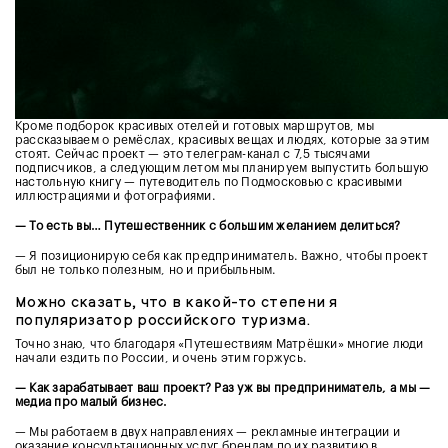
Кроме подборок красивых отелей и готовых маршрутов, мы
рассказываем о ремёслах, красивых вещах и людях, которые за этим
стоят. Сейчас проект — это телеграм-канал с 7,5 тысячами
подписчиков, а следующим летом мы планируем выпустить большую
настольную книгу — путеводитель по Подмосковью с красивыми
иллюстрациями и фотографиями.
— То есть вы… Путешественник с большим желанием делиться?
— Я позиционирую себя как предприниматель. Важно, чтобы проект
был не только полезным, но и прибыльным.
Можно сказать, что в какой-то степени я
популяризатор российского туризма.
Точно знаю, что благодаря «Путешествиям Матрёшки» многие люди
начали ездить по России, и очень этим горжусь.
— Как зарабатывает ваш проект? Раз уж вы предприниматель, а мы —
медиа про малый бизнес.
— Мы работаем в двух направлениях — рекламные интеграции и
оказание консультационных услуг брендам по их развитию в