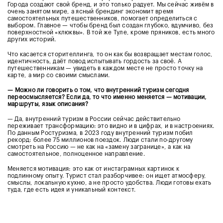
Города создают свой бренд, и это только радует. Мы сейчас живём в
очень занятом мире, а ясный брендинг экономит время
самостоятельных путешественников, помогает определиться с
выбором. Главное — чтобы бренд был создан глубоко, вдумчиво, без
поверхностной «клюквы». В той же Туле, кроме пряников, есть много
других историй.
Что касается сторителлинга, то он как бы возвращает местам голос,
идентичность, даёт повод испытывать гордость за своё. А
путешественникам — увидеть в каждом месте не просто точку на
карте, а мир со своими смыслами.
⁠— Можно ли говорить о том, что внутренний туризм сегодня
переосмысляется? Если да, то что именно меняется — мотивации,
маршруты, язык описания?
— Да, внутренний туризм в России сейчас действительно
переживает трансформацию: это видно и в цифрах, и в настроениях.
По данным Ростуризма, в 2023 году внутренний туризм побил
рекорд: более 75 миллионов поездок. Люди стали по-другому
смотреть на Россию — не как на «замену загранице», а как на
самостоятельное, полноценное направление.
Меняется мотивация: это как от инстаграмных картинок к
подлинному опыту. Турист стал разборчивее: он ищет атмосферу,
смыслы, локальную кухню, а не просто удобства. Люди готовы ехать
туда, где есть идея и уникальный контекст.