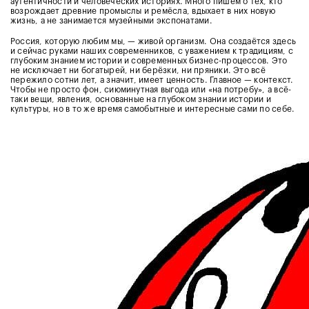
аутентичности и человеческих историях. Много пишем о тех, кто
возрождает древние промыслы и ремёсла, вдыхает в них новую
жизнь, а не занимается музейными экспонатами.
Россия, которую любим мы, — живой организм. Она создаётся здесь
и сейчас руками наших современников, с уважением к традициям, с
глубоким знанием истории и современных бизнес-процессов. Это
не исключает ни богатырей, ни берёзки, ни пряники. Это всё
пережило сотни лет, а значит, имеет ценность. Главное — контекст.
Чтобы не просто фон, сиюминутная выгода или «на потребу», а всё-
таки вещи, явления, основанные на глубоком знании истории и
культуры, но в то же время самобытные и интересные сами по себе.