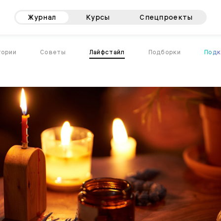
Журнал
Курсы
Спецпроекты
тории
Советы
Лайфстайл
Подборки
Подк