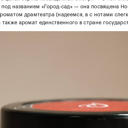
ая, под названием «Город-сад» — она посвящена Н
ароматом драмтеатра (надеемся, в с нотами слег
а также аромат единственного в стране государс