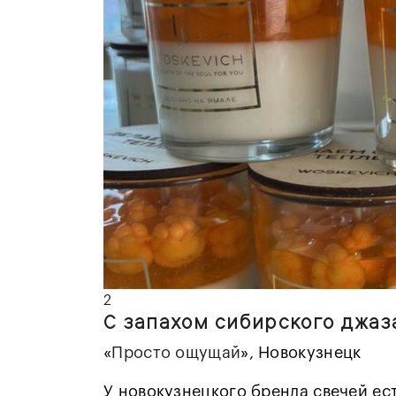
2
С запахом сибирского джаз
«
Просто ощущай
», Новокузнецк
У новокузнецкого бренда свечей ест