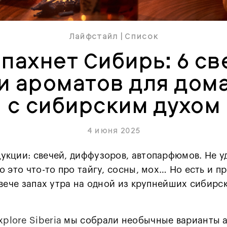
Лайфстайл
|
Список
 пахнет Сибирь: 6 св
и ароматов для дом
с сибирским духом
4 июня 2025
кции: свечей, диффузоров, автопарфюмов. Не уд
 это что-то про тайгу, сосны, мох… Но есть и п
свече запах утра на одной из крупнейших сибирс
plore Siberia
мы собрали необычные варианты а