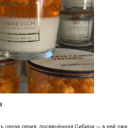
а
ь целая серия, посвящённая Сибири — в ней ожид