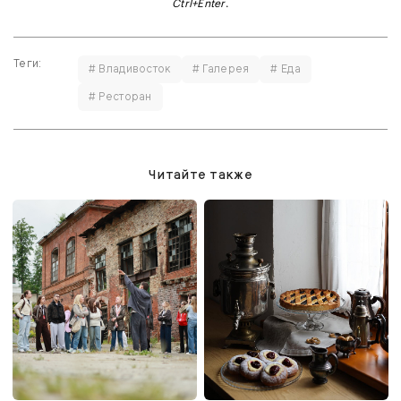
Ctrl+Enter
.
Теги:
# Владивосток
# Галерея
# Еда
# Ресторан
Читайте также