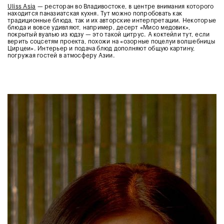
Uliss Asia
— ресторан во Владивостоке, в центре внимания которого
находится паназиатская кухня. Тут можно попробовать как
традиционные блюда, так и их авторские интерпретации. Некоторые
блюда и вовсе удивляют, например, десерт «Мисо медовик»,
покрытый вуалью из юдзу — это такой цитрус. А коктейли тут, если
верить соцсетям проекта, похожи на «озорные поцелуи волшебницы
Цирцеи». Интерьер и подача блюд дополняют общую картину,
погружая гостей в атмосферу Азии.