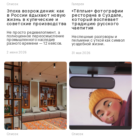
Список
Галерея
Эпоха возрождения: как
«Тёплые» фотографии
в России вдыхают новую
ресторана в Суздале,
жизнь в купеческие и
который воспевает
советские производства
традицию русского
чаепития
Не просто редевелопмент, а
полноценное переосмысление
Неспешные разговоры и
промышленного наследия
пельмени с уткой как символ
разного времени — 12 кейсов.
усадебной жизни.
2 июня 2026
31 мая 2026
Список
Список