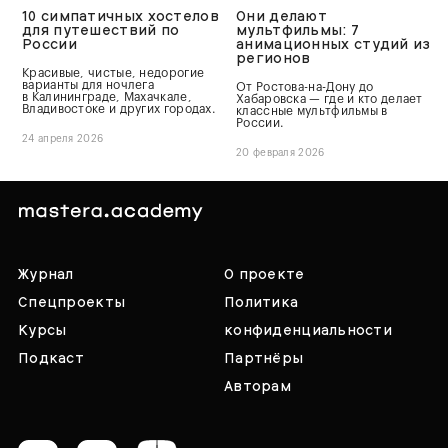
10 симпатичных хостелов
Они делают
для путешествий по
мультфильмы: 7
России
анимационных студий из
регионов
Красивые, чистые, недорогие
варианты для ночлега
От Ростова-на-Дону до
в Калининграде, Махачкале,
Хабаровска — где и кто делает
Владивостоке и других городах.
классные мультфильмы в
России.
24 апреля 2026
20 февраля 2026
Журнал
О проекте
Спецпроекты
Политика
Курсы
конфиденциальности
Подкаст
Партнёры
Авторам