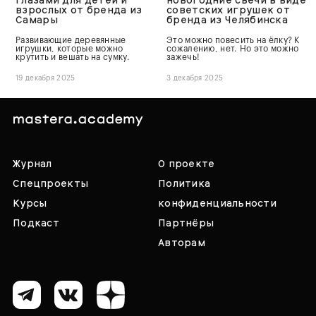
взрослых от бренда из
советских игрушек от
Самары
бренда из Челябинска
Развивающие деревянные
Это можно повесить на ёлку? К
игрушки, которые можно
сожалению, нет. Но это можно
крутить и вешать на сумку.
зажечь!
19 декабря 2025
3 декабря 2025
Журнал
О проекте
Спецпроекты
Политика
Курсы
конфиденциальности
Подкаст
Партнёры
Авторам