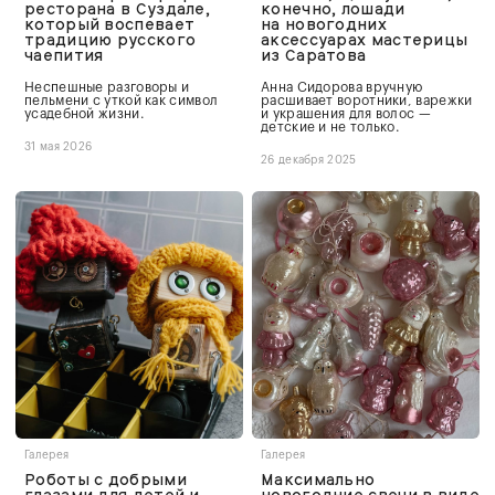
ресторана в Суздале,
конечно, лошади
который воспевает
на новогодних
традицию русского
аксессуарах мастерицы
чаепития
из Саратова
Неспешные разговоры и
Анна Сидорова вручную
пельмени с уткой как символ
расшивает воротники, варежки
усадебной жизни.
и украшения для волос —
детские и не только.
31 мая 2026
26 декабря 2025
Галерея
Галерея
Роботы с добрыми
Максимально
глазами для детей и
новогодние свечи в виде