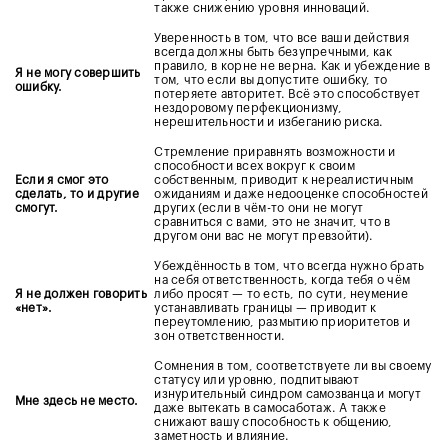
также снижению уровня инноваций.
Уверенность в том, что все ваши действия
всегда должны быть безупречными, как
правило, в корне не верна. Как и убеждение в
Я не могу совершить
том, что если вы допустите ошибку, то
ошибку.
потеряете авторитет. Всё это способствует
нездоровому перфекционизму,
нерешительности и избеганию риска.
Стремление приравнять возможности и
способности всех вокруг к своим
Если я смог это
собственным, приводит к нереалистичным
сделать, то и другие
ожиданиям и даже недооценке способностей
смогут.
других (если в чём-то они не могут
сравниться с вами, это не значит, что в
другом они вас не могут превзойти).
Убеждённость в том, что всегда нужно брать
на себя ответственность, когда тебя о чём
Я не должен говорить
либо просят — то есть, по сути, неумение
«нет».
устанавливать границы — приводит к
переутомлению, размытию приоритетов и
зон ответственности.
Сомнения в том, соответствуете ли вы своему
статусу или уровню, подпитывают
изнурительный синдром самозванца и могут
Мне здесь не место.
даже вытекать в самосаботаж. А также
снижают вашу способность к общению,
заметность и влияние.