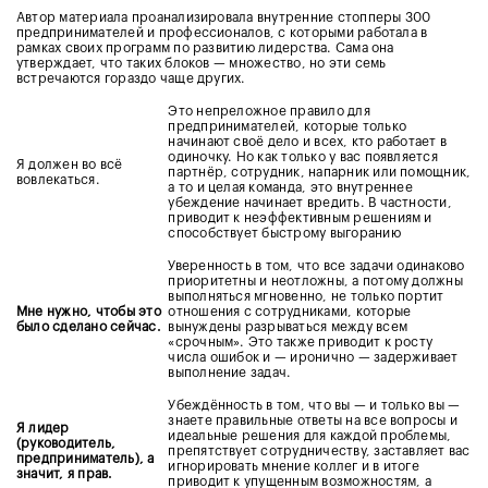
Автор материала проанализировала внутренние стопперы 300
предпринимателей и профессионалов, с которыми работала в
рамках своих программ по развитию лидерства. Сама она
утверждает, что таких блоков — множество, но эти семь
встречаются гораздо чаще других.
Это непреложное правило для
предпринимателей, которые только
начинают своё дело и всех, кто работает в
одиночку. Но как только у вас появляется
Я должен во всё
партнёр, сотрудник, напарник или помощник,
вовлекаться.
а то и целая команда, это внутреннее
убеждение начинает вредить. В частности,
приводит к неэффективным решениям и
способствует быстрому выгоранию
Уверенность в том, что все задачи одинаково
приоритетны и неотложны, а потому должны
выполняться мгновенно, не только портит
Мне нужно, чтобы это
отношения с сотрудниками, которые
было сделано сейчас.
вынуждены разрываться между всем
«срочным». Это также приводит к росту
числа ошибок и — иронично — задерживает
выполнение задач.
Убеждённость в том, что вы — и только вы —
знаете правильные ответы на все вопросы и
Я лидер
идеальные решения для каждой проблемы,
(руководитель,
препятствует сотрудничеству, заставляет вас
предприниматель), а
игнорировать мнение коллег и в итоге
значит, я прав.
приводит к упущенным возможностям, а