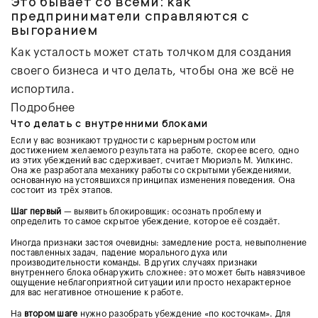
Это бывает со всеми: как
предприниматели справляются с
выгоранием
Как усталость может стать толчком для создания
своего бизнеса и что делать, чтобы она же всё не
испортила.
Подробнее
Что делать с внутренними блоками
Если у вас возникают трудности с карьерным ростом или
достижением желаемого результата на работе, скорее всего, одно
из этих убеждений вас сдерживает, считает Мюриэль М. Уилкинс.
Она же разработала механику работы со скрытыми убеждениями,
основанную на устоявшихся принципах изменения поведения. Она
состоит из трёх этапов.
Шаг первый
— выявить блокировщик: осознать проблему и
определить то самое скрытое убеждение, которое её создаёт.
Иногда признаки застоя очевидны: замедление роста, невыполнение
поставленных задач, падение морального духа или
производительности команды. В других случаях признаки
внутреннего блока обнаружить сложнее: это может быть навязчивое
ощущение неблагоприятной ситуации или просто нехарактерное
для вас негативное отношение к работе.
На
втором шаге
нужно разобрать убеждение «по косточкам». Для