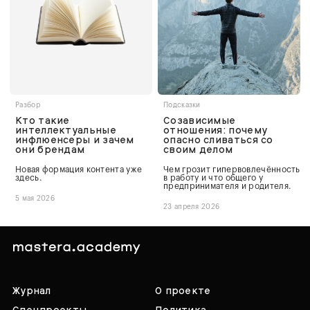
Разбор
Подсказки
Кто такие
Созависимые
интеллектуальные
отношения: почему
инфлюенсеры и зачем
опасно сливаться со
они брендам
своим делом
Новая формация контента уже
Чем грозит гипервовлечённость
здесь.
в работу и что общего у
предпринимателя и родителя.
5 мая 2026
23 апреля 2026
Журнал
О проекте