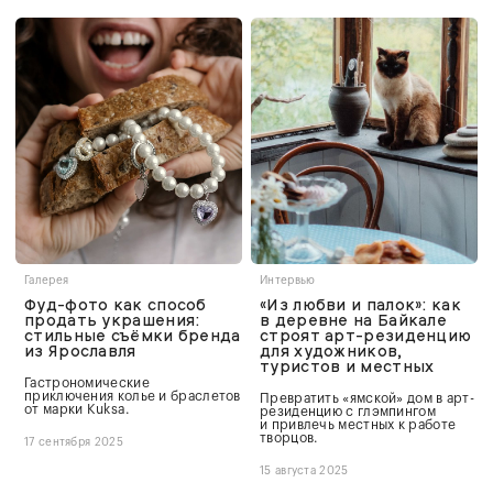
Галерея
Интервью
Фуд-фото как способ
«Из любви и палок»: как
продать украшения:
в деревне на Байкале
стильные съёмки бренда
строят арт-резиденцию
из Ярославля
для художников,
туристов и местных
Гастрономические
приключения колье и браслетов
Превратить «ямской» дом в арт-
от марки Kuksa.
резиденцию с глэмпингом
и привлечь местных к работе
творцов.
17 сентября 2025
15 августа 2025