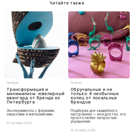
Читайте также
Галерея
Список
Трансформация и
Обручальные и не
минимализм: ювелирный
только: 8 необычных
авангард от бренда из
колец от локальных
Петербурга
брендов
Эксперименты с формами,
Подборка для свадебного
смыслами и материалами.
настроения — или для тех, кто
просто любит непростые
украшения.
27 октября 2025
15 октября 2025