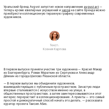
Уральский бренд Avgvst запустил новое направление
avgvst art
—
теперь кроме ювелирных украшений и
часов
на сайте бренда можно
приобрести коллекционную тиражную графику современных
художников.
Текст:
Ксения Карпова
В первом выпуске приняли участие три художника — Красил Макар
из Екатеринбурга, Роман Мураткин из Серпухова и Александр
Дёмкин из города Шилово Рязанской области.
— В первом выпуске мы объединили художников,
взаимодействующих с публичным пространством.
Зачастую люди
впервые сталкиваются с искусством именно на улице, в
общественных пространствах, а затем заинтересовываются и этот
интерес перерастает в коллекционирование. А принты — это самый
простой и демократичный способ начать это делать, — рассказала
куратор проекта Таисия Абих.