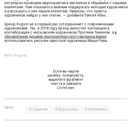
регулярно проводим мероприятия в магазинах и общаемся с нашими
клиентами. Нам показалось важным поддержать молодых художников
и рассказать о них нашим клиентам. Уверены, что принты
художников найдут у них отклик, — добавила Таисия Абих.
Бренд Avgvst не в первый раз сотрудничает с современными
художниками. Так, в 2018 году бренд выпустил коллекцию в
коллаборации с московским художником Протеем Теменом, а
в
обновлённом дизайне екатеринбургского магазина марки
использовались рисунки одесской художницы Маши Ревы.
Фото Avgvst
Если вы нашли
ошибку, пожалуйста,
выделите фрагмент
текста и нажмите
Ctrl+Enter
.
Теги:
# Заметки
# Художники
# Ювелирка